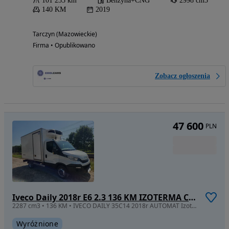
101 233 km
Benzyna+CNG
2998 cm3
140 KM
2019
Tarczyn (Mazowieckie)
Firma • Opublikowano
Zobacz ogłoszenia
47 600
PLN
Iveco Daily 2018r E6 2.3 136 KM IZOTERMA CHŁODNIA Bliźniaki KLIMA MROŹNIA AGREGAT 230V
2287 cm3 • 136 KM • IVECO DAILY 35C14 2018r AUTOMAT Izoterma chłodnia KLIMA Bliźniaki inne
Wyróżnione