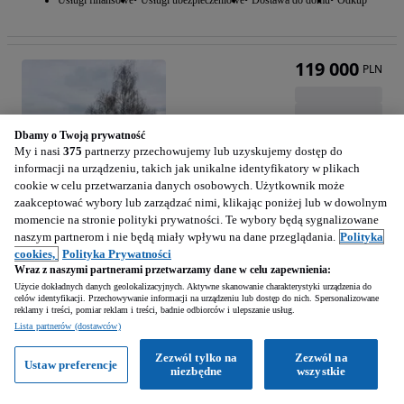
119 000
PLN
Dbamy o Twoją prywatność
My i nasi
375
partnerzy przechowujemy lub uzyskujemy dostęp do
informacji na urządzeniu, takich jak unikalne identyfikatory w plikach
cookie w celu przetwarzania danych osobowych. Użytkownik może
zaakceptować wybory lub zarządzać nimi, klikając poniżej lub w dowolnym
momencie na stronie polityki prywatności. Te wybory będą sygnalizowane
naszym partnerom i nie będą miały wpływu na dane przeglądania.
Polityka
cookies,
Polityka Prywatności
Wraz z naszymi partnerami przetwarzamy dane w celu zapewnienia:
Iveco Daily
Użycie dokładnych danych geolokalizacyjnych. Aktywne skanowanie charakterystyki urządzenia do
3000 cm3 • 160 KM • Iveco Daily 3.0 izoterma/winda
celów identyfikacji. Przechowywanie informacji na urządzeniu lub dostęp do nich. Spersonalizowane
reklamy i treści, pomiar reklam i treści, badnie odbiorców i ulepszanie usług.
Lista partnerów (dostawców)
14 726 km
Diesel
3000 cm3
160 KM
2021
Zezwól tylko na
Zezwól na
Ustaw preferencje
niezbędne
wszystkie
Busko-Zdrój (Świętokrzyskie)