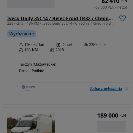
82 410
PLN
(
67 000
PLN
-
netto
)
Iveco Daily 35C14 / Relec Froid TR32 / Chłodnia / Winda (539)
2287 cm3 • 136 KM • Iveco Daily 35C14 / Chłodnia / Relec Froid TR32
Wyróżnione
116 057 km
Diesel
2287 cm3
136 KM
2018
Tarczyn (Mazowieckie)
Firma • Podbite
Zobacz ogłoszenia
189 000
PLN