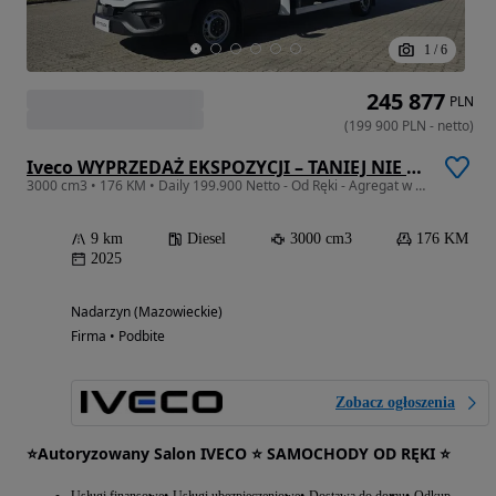
1
/
6
245 877
PLN
(
199 900
PLN
-
netto
)
Iveco WYPRZEDAŻ EKSPOZYCJI – TANIEJ NIE ZNAJDZIESZ !!!
3000 cm3 • 176 KM • Daily 199.900 Netto - Od Ręki - Agregat w Cenie - Silnik 3,0l !!!
9 km
Diesel
3000 cm3
176 KM
2025
Nadarzyn (Mazowieckie)
Firma • Podbite
Zobacz ogłoszenia
⭐Autoryzowany Salon IVECO ⭐ SAMOCHODY OD RĘKI ⭐
Usługi finansowe
Usługi ubezpieczeniowe
Dostawa do domu
Odkup