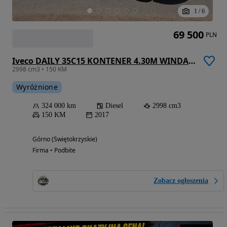
1
/
6
69 500
PLN
Iveco DAILY 35C15 KONTENER 4.30M WINDA SORENSEN 750KG SALON PL 2017R
2998 cm3 • 150 KM
Wyróżnione
324 000 km
Diesel
2998 cm3
150 KM
2017
Górno (Świętokrzyskie)
Firma • Podbite
Zobacz ogłoszenia