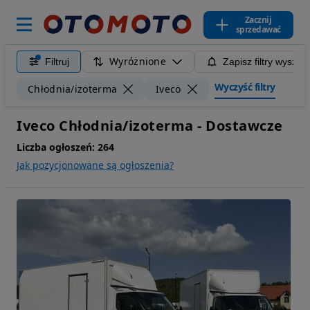
Zacznij
sprzedawać
Wyróżnione
Filtruj
Zapisz filtry wyszuk
Wyczyść filtry
Chłodnia/izoterma
Iveco
Iveco Chłodnia/izoterma - Dostawcze
Liczba ogłoszeń:
264
Jak pozycjonowane są ogłoszenia?