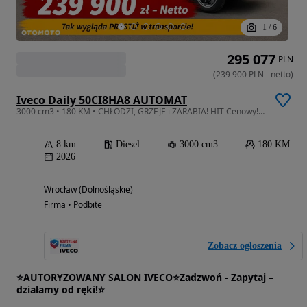
1
/
6
295 077
PLN
(
239 900
PLN
-
netto
)
Iveco Daily 50CI8HA8 AUTOMAT
3000 cm3 • 180 KM • CHŁODZI, GRZEJE i ZARABIA! HIT Cenowy! Auto od ręki!
8 km
Diesel
3000 cm3
180 KM
2026
Wrocław (Dolnośląskie)
Firma • Podbite
Zobacz ogłoszenia
⭐AUTORYZOWANY SALON IVECO⭐Zadzwoń - Zapytaj –
działamy od ręki!⭐