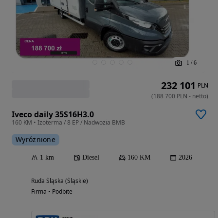
1
/
6
232 101
PLN
(
188 700
PLN
-
netto
)
Iveco daily 35S16H3.0
160 KM • Izoterma / 8 EP / Nadwozia BMB
Wyróżnione
1 km
Diesel
160 KM
2026
Ruda Śląska (Śląskie)
Firma • Podbite