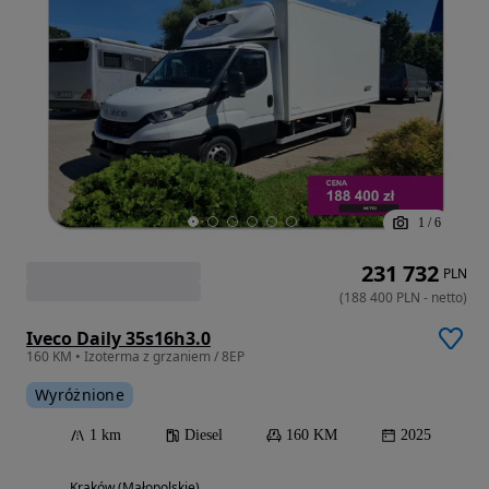
1
/
6
231 732
PLN
(
188 400
PLN
-
netto
)
Iveco Daily 35s16h3.0
160 KM • Izoterma z grzaniem / 8EP
Wyróżnione
1 km
Diesel
160 KM
2025
Kraków (Małopolskie)