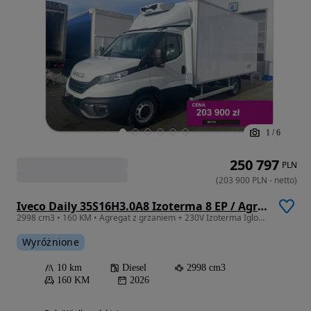
1
/
6
250 797
PLN
(
203 900
PLN
-
netto
)
Iveco Daily 35S16H3.0A8 Izoterma 8 EP / Agregat z grzaniem + 230V
2998 cm3 • 160 KM • Agregat z grzaniem + 230V Izoterma Igloocar - dostępny od ręki!
Wyróżnione
10 km
Diesel
2998 cm3
160 KM
2026