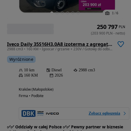
1
/
6
250 797
PLN
(
203 900
PLN
-
netto
)
Iveco Daily 35S16H3.0A8 izoterma z agregatem
2988 cm3 • 160 KM • Igoocar / grzanie + 230V / Gotowy do odbioru
Wyróżnione
10 km
Diesel
2988 cm3
160 KM
2026
Kraków (Małopolskie)
Firma • Podbite
Zobacz ogłoszenia
✅✅ Oddziały w całej Polsce ✅✅ Pewny partner w biznesie