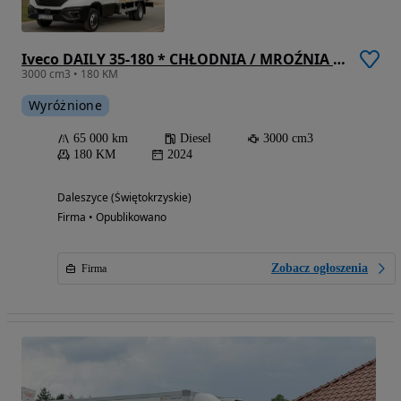
Iveco DAILY 35-180 * CHŁODNIA / MROŹNIA * THERMO KING V300 MAX * HiMATIC * IDEALNY STAN!* JAK NOWY!
3000 cm3 • 180 KM
Wyróżnione
65 000 km
Diesel
3000 cm3
180 KM
2024
Daleszyce (Świętokrzyskie)
Firma • Opublikowano
Zobacz ogłoszenia
Firma