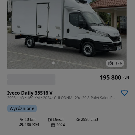
1
/
6
195 800
PLN
Iveco Daily 35S16 V
2998 cm3 • 160 KM • 2024r CHŁODNIA -29/+29 8-Palet Salon PL Na Gwarancji Dostępny Od Ręki
Wyróżnione
10 km
Diesel
2998 cm3
160 KM
2024