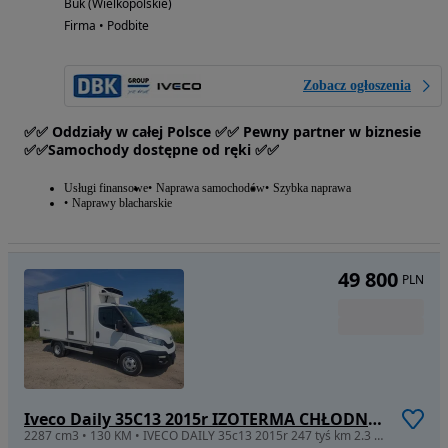
Buk (Wielkopolskie)
Firma • Podbite
Zobacz ogłoszenia
✅✅ Oddziały w całej Polsce ✅✅ Pewny partner w biznesie
✅✅Samochody dostępne od ręki ✅✅
Usługi finansowe
Naprawa samochodów
Szybka naprawa
Naprawy blacharskie
49 800
PLN
Iveco Daily 35C13 2015r IZOTERMA CHŁODNIA 230V MROŹNIA AGREGAT Bliźniaki
2287 cm3 • 130 KM • IVECO DAILY 35c13 2015r 247 tyś km 2.3 130KM Izoterma chłodnia mroźnia