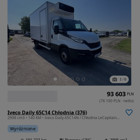
1
/
6
93 603
PLN
(
76 100
PLN
-
netto
)
Iveco Daily 65C14 Chłodnia (376)
2998 cm3 • 140 KM • Iveco Daily 65C14N / Chłodnia LeCapitaine / Xarios 500
Wyróżnione