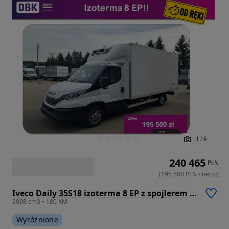
1
/
6
240 465
PLN
(
195 500
PLN
-
netto
)
Iveco Daily 35S18 izoterma 8 EP z spojlerem i agregatem
2998 cm3 • 180 KM
Wyróżnione