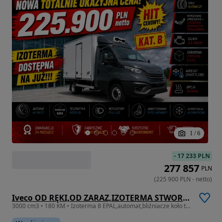
1
/
6
-
17 233 PLN
277 857
PLN
(
225 900
PLN
-
netto
)
Iveco OD RĘKI,OD ZARAZ,IZOTERMA STWORZONA DO CIĘŻKIEJ PRACY!!!
3000 cm3 • 180 KM • Izoterma 8 EPAL,automat,bliźniacze koło tylne,wzmocnione zawieszenie,