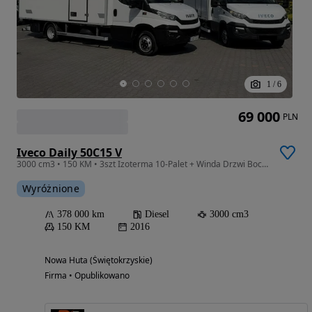
1
/
6
69 000
PLN
Iveco Daily 50C15 V
3000 cm3 • 150 KM • 3szt Izoterma 10-Palet + Winda Drzwi Boczne Zabudowa Iglocar
Wyróżnione
378 000 km
Diesel
3000 cm3
150 KM
2016
Nowa Huta (Świętokrzyskie)
Firma • Opublikowano