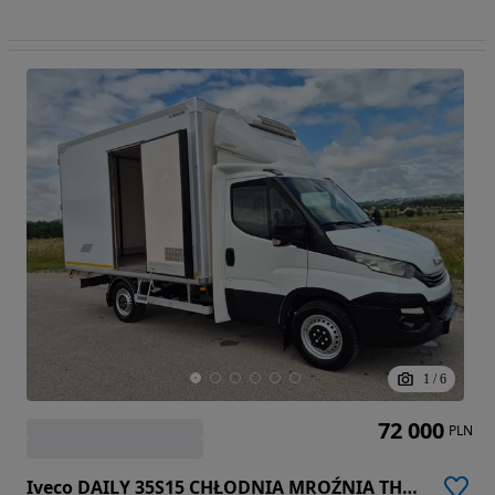
1
/
6
72 000
PLN
Iveco DAILY 35S15 CHŁODNIA MROŹNIA THERMO KING V-200 MAX FUNKCJA GRZANIA ZASILANIE ZEWNĘTRZNE 230V 2018R