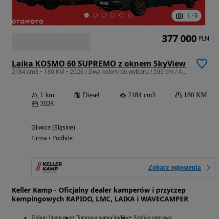
1
/
6
377 000
PLN
Laika KOSMO 60 SUPREMO z oknem SkyView
2184 cm3 • 180 KM • 2026 / Dwa kolory do wyboru / 599 cm / Automat ACC Full LED Truma 6 DE
1 km
Diesel
2184 cm3
180 KM
2026
Gliwice (Śląskie)
Firma • Podbite
Zobacz ogłoszenia
Keller Kamp - Oficjalny dealer kamperów i przyczep
kempingowych RAPIDO, LMC, LAIKA i WAVECAMPER
Usługi finansowe
Naprawa samochodów
Szybka naprawa