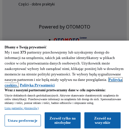
Części - dobre praktyki
Powered by OTOMOTO
Dbamy o Twoją prywatność
My i nasi
375
partnerzy przechowujemy lub uzyskujemy dostęp do
informacji na urządzeniu, takich jak unikalne identyfikatory w plikach
cookie w celu przetwarzania danych osobowych. Użytkownik może
zaakceptować wybory lub zarządzać nimi, klikając poniżej lub w dowolnym
momencie na stronie polityki prywatności. Te wybory będą sygnalizowane
naszym partnerom i nie będą miały wpływu na dane przeglądania.
Polityka
Nasze aplikacje w twoim telefonie
cookies,
Polityka Prywatności
Wraz z naszymi partnerami przetwarzamy dane w celu zapewnienia:
Użycie dokładnych danych geolokalizacyjnych. Aktywne skanowanie charakterystyki urządzenia do
celów identyfikacji. Przechowywanie informacji na urządzeniu lub dostęp do nich. Spersonalizowane
reklamy i treści, pomiar reklam i treści, badnie odbiorców i ulepszanie usług.
Lista partnerów (dostawców)
Zezwól tylko na
Zezwól na
Ustaw preferencje
niezbędne
wszystkie