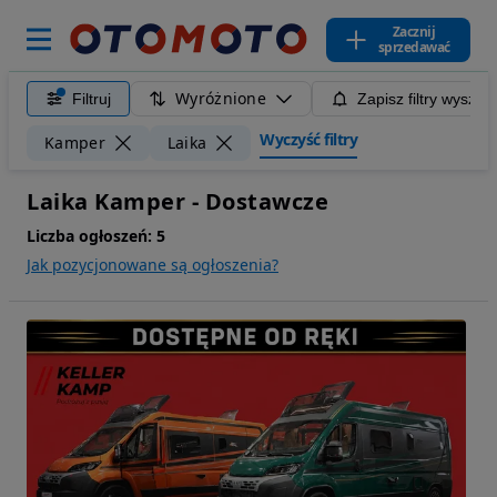
Zacznij
sprzedawać
Wyróżnione
Filtruj
Zapisz filtry wyszuk
Wyczyść filtry
Kamper
Laika
Laika Kamper - Dostawcze
Liczba ogłoszeń:
5
Jak pozycjonowane są ogłoszenia?