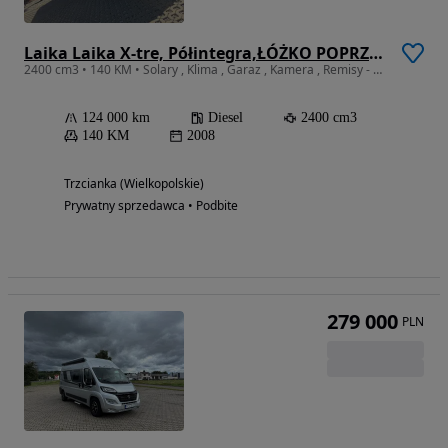
Laika Laika X-tre, Półintegra,ŁÓŻKO POPRZECZNE Z TYŁU, OGROMNY GARAŻ, KAMERA COFANIA, 2008r, solary Klima
2400 cm3 • 140 KM • Solary , Klima , Garaz , Kamera , Remisy - Laika wysoka jakosc wykoncz
124 000 km
Diesel
2400 cm3
140 KM
2008
Trzcianka (Wielkopolskie)
Prywatny sprzedawca • Podbite
279 000
PLN