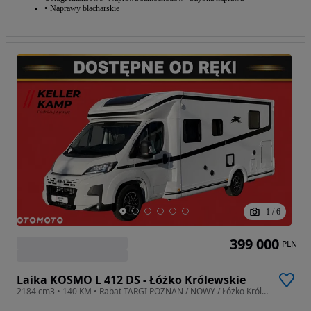
Naprawy blacharskie
1
/
6
399 000
PLN
Laika KOSMO L 412 DS - Łóżko Królewskie
2184 cm3 • 140 KM • Rabat TARGI POZNAŃ / NOWY / Łóżko Królewskie / FV23% / Automat