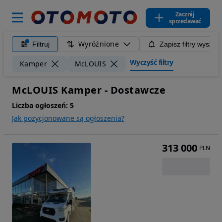
Zacznij
sprzedawać
Wyróżnione
Filtruj
Zapisz filtry wyszuk
Wyczyść filtry
Kamper
McLOUIS
McLOUIS Kamper - Dostawcze
Liczba ogłoszeń:
5
Jak pozycjonowane są ogłoszenia?
313 000
PLN