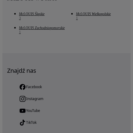
McLOUIS Śląskie
McLOUIS Wielkopolskie
3
1
McLOUIS Zachodniopomorskie
1
Znajdź nas
Facebook
Instagram
YouTube
TikTok