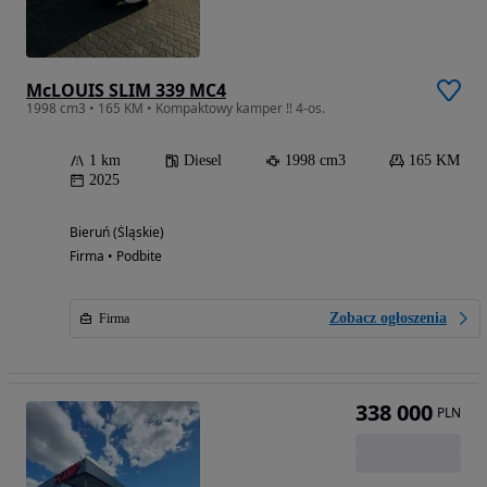
McLOUIS SLIM 339 MC4
1998 cm3 • 165 KM • Kompaktowy kamper !! 4-os.
1 km
Diesel
1998 cm3
165 KM
2025
Bieruń (Śląskie)
Firma • Podbite
Zobacz ogłoszenia
Firma
338 000
PLN