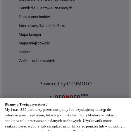
Cennik dla Klientów Biznesowych
Testy samochodów
Internetowy Samochód Roku
Mapa kategorii
Mapa miejscowości
Kariera
Części - dobre praktyki
Powered by OTOMOTO
Dbamy o Twoją prywatność
My i nasi
375
partnerzy przechowujemy lub uzyskujemy dostęp do
informacji na urządzeniu, takich jak unikalne identyfikatory w plikach
cookie w celu przetwarzania danych osobowych. Użytkownik może
zaakceptować wybory lub zarządzać nimi, klikając poniżej lub w dowolnym