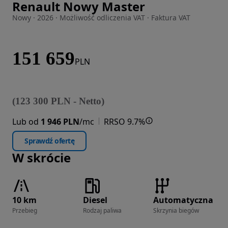
Renault Nowy Master
Zdjęcie 1 z 21
Nowy · 2026 · Możliwość odliczenia VAT · Faktura VAT
151 659
PLN
(
123 300
PLN
-
Netto
)
Lub od
1 946 PLN
/mc
RRSO 9.7%
Sprawdź ofertę
W skrócie
10 km
Diesel
Automatyczna
Przebieg
Rodzaj paliwa
Skrzynia biegów