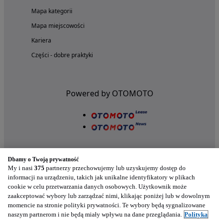
Mapa kategorii
Mapa miejscowości
Kariera
Części - dobre praktyki
Powered by OTOMOTO
Dbamy o Twoją prywatność
My i nasi
375
partnerzy przechowujemy lub uzyskujemy dostęp do
informacji na urządzeniu, takich jak unikalne identyfikatory w plikach
cookie w celu przetwarzania danych osobowych. Użytkownik może
Nasze aplikacje w twoim telefonie
zaakceptować wybory lub zarządzać nimi, klikając poniżej lub w dowolnym
momencie na stronie polityki prywatności. Te wybory będą sygnalizowane
naszym partnerom i nie będą miały wpływu na dane przeglądania.
Polityka