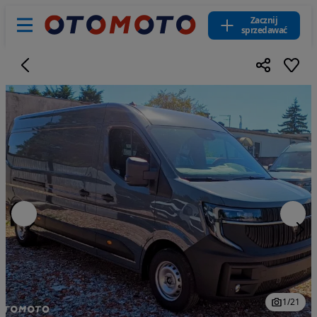
Zacznij
sprzedawać
1
/
21