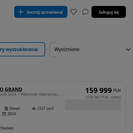
Zacznij sprzedawać
Zaloguj się
ltry wyszukiwania
159 999
SO GRAND
PLN
2157 cm3 • 202 KM • Rocznik 2024, 1 Właściciel, Gwarancja, Napęd 4x4, FV VAT ! ! !
(
130 081
PLN
-
netto
)
Diesel
2157 cm3
2024
Śląskie)