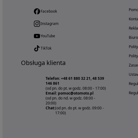
Pom
Facebook
Konta
Instagram
Rekl
YouTube
Biur
Polit
TikTok
Polit
Obsługa klienta
Zasad
Ustaw
Telefon: +48 61 880 32 21, 48 539
146 861
Regul
(od pn. do pt. w godz. 08:00 - 17:00)
Regul
Email: pomoc@otomoto.pl
(od pn. do nd. w godz. 08:00 -
20:00)
Chat:
(od pn. do pt. w godz. 09:00 -
17:00)