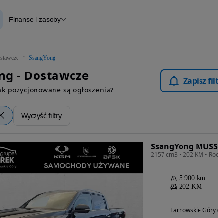
Finanse i zasoby
wcze
Finansowanie
Raport historii pojazdu
Otomoto News
stawcze
SsangYong
ng - Dostawcze
Zapisz fi
ak pozycjonowane są ogłoszenia?
Wyczyść filtry
SsangYong MUS
5 900 km
202 KM
Tarnowskie Góry (