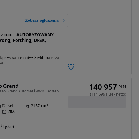
Zobacz ogłoszenia
. z o.o. - AUTORYZOWANY
ong, Forthing, DFSK,
aprawa samochodów
Szybka naprawa
ie
140 957
o Grand
PLN
2157 cm3 • 202 KM • Musso Grand Automat i 4WD! Dostępny od ręki! SUPER CENA!!!
(
114 599
PLN
-
netto
)
Diesel
2157 cm3
2025
Śląskie)