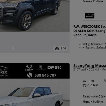
Firma • Podbite
P.W. WIECZOREK Sp
DEALER KGM/SsangY
Renault, Dacia.
Usługi finansowe
N
Naprawy blacharsk
1
/
6
SsangYong Muss
1 km
202 KM
Tarnowskie Góry (
Firma • Podbite