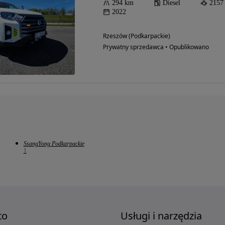
294 km
Diesel
2157
2022
Rzeszów (Podkarpackie)
Prywatny sprzedawca • Opublikowano
SsangYong Podkarpackie
1
to
Usługi i narzędzia