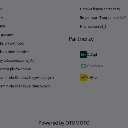
oc
Umowa kupna sprzedaży
kt
Ile jest wart Twój samochód?
ama
Finansowanie
o prasowe
Partnerzy
yka prywatności
yka plików "cookies"
OLX.pl
y odpowiedzialnej AI
Otodom.pl
ienia plików cookie
Fixly.pl
amin dla Klientów Indywidualnych
amin dla Klientów Biznesowych
Powered by OTOMOTO