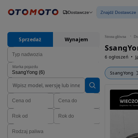
Dostawcze
Znajdź Dostawcze
Osobowe
Ciężarowe
Znajdź Dosta
Budowlane
Dostawcze
Motocykle
Strona główna
Do
Sprzedaż
Wynajem
Przyczepy
SsangYo
Rolnicze
Części
6 ogłoszeń
J
Marka pojazdu
SsangYong