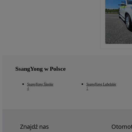
SsangYong w Polsce
SsangYong Śląskie
SsangYong Lubelskie
4
1
Znajdź nas
Otomo