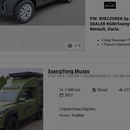
P.W. WIECZOREK Sp
DEALER KGM/SsangY
Renault, Dacia.
Usługi finansowe
N
Naprawy blacharsk
1
/
6
SsangYong Musso
2157 cm3 • 202 KM • SALAMANDER 2.2 202 KM 4x
3 600 km
Diesel
21
2022
Częstochowa (Śląskie)
Firma • Podbite