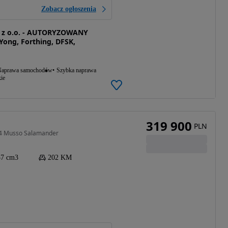
Zobacz ogłoszenia
. z o.o. - AUTORYZOWANY
ong, Forthing, DFSK,
aprawa samochodów
Szybka naprawa
ie
319 900
PLN
4 Musso Salamander
57 cm3
202 KM