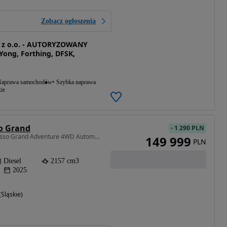
Zobacz ogłoszenia
. z o.o. - AUTORYZOWANY
ong, Forthing, DFSK,
aprawa samochodów
Szybka naprawa
ie
o Grand
-
1 290 PLN
2157 cm3 • 202 KM • Musso Grand Adventure 4WD Automat! SUPER CENA!!!
149 999
PLN
Diesel
2157 cm3
2025
Śląskie)