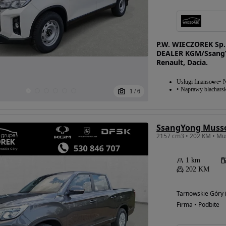
P.W. WIECZOREK Sp
DEALER KGM/SsangY
Renault, Dacia.
Usługi finansowe
N
Naprawy blacharsk
1
/
6
SsangYong Muss
1 km
202 KM
Tarnowskie Góry (
Możliwość
Firma • Podbite
finansowania