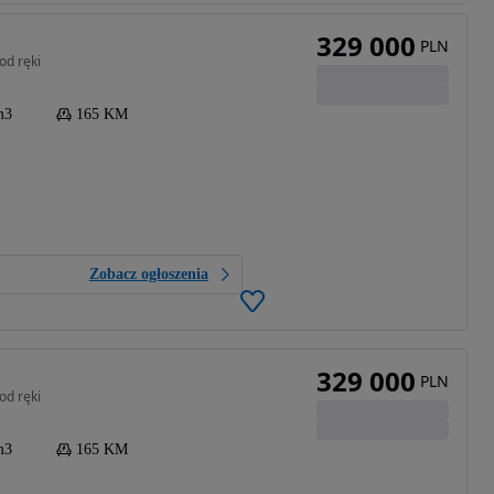
329 000
PLN
od ręki
m3
165 KM
Zobacz ogłoszenia
329 000
PLN
od ręki
m3
165 KM