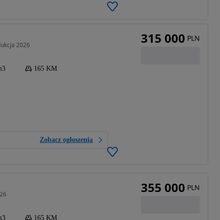
315 000
PLN
dukcja 2026
m3
165 KM
Zobacz ogłoszenia
355 000
PLN
026
m3
165 KM