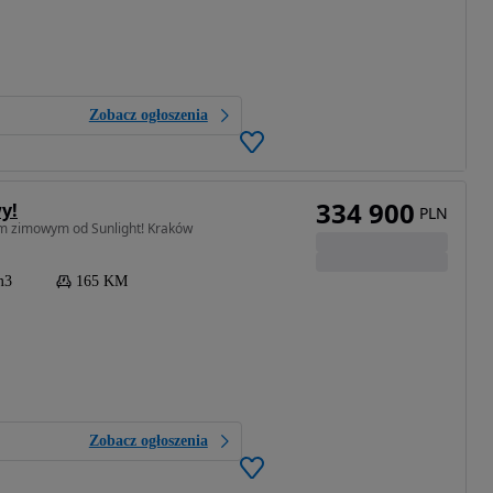
Zobacz ogłoszenia
334 900
y!
PLN
tem zimowym od Sunlight! Kraków
m3
165 KM
Zobacz ogłoszenia