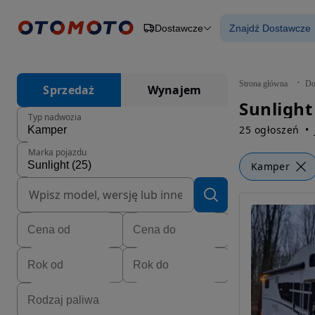
Dostawcze
Znajdź Dostawcze
Osobowe
Ciężarowe
Znajdź Dosta
Budowlane
Dostawcze
Motocykle
Strona główna
Do
Sprzedaż
Wynajem
Przyczepy
Sunlight
Rolnicze
Typ nadwozia
Części
25 ogłoszeń
Marka pojazdu
Kamper