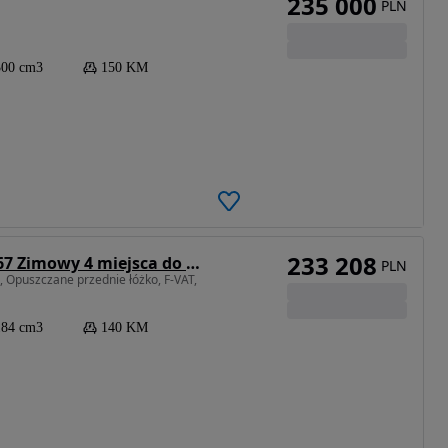
235 000
PLN
300 cm3
150 KM
233 208
Sunlight CAPRON / HYMER ERIBA T67 Zimowy 4 miejsca do spania
PLN
, Opuszczane przednie łóżko, F-VAT,
184 cm3
140 KM