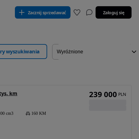
Zacznij sprzedawać
Zaloguj się
ltry wyszukiwania
239 000
tys. km
PLN
200 cm3
160 KM