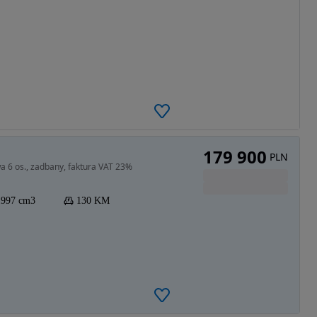
179 900
PLN
a 6 os., zadbany, faktura VAT 23%
1997 cm3
130 KM