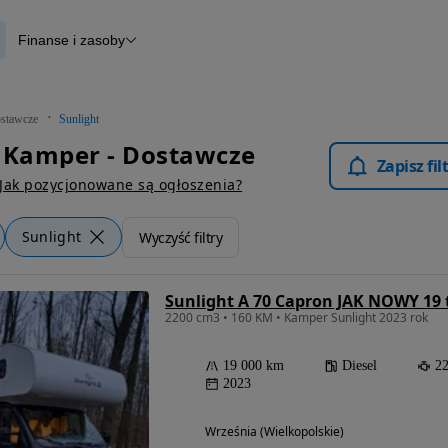
Finanse i zasoby
wcze
Finansowanie
Raport historii pojazdu
Otomoto News
stawcze
Sunlight
 Kamper - Dostawcze
Zapisz fi
Jak pozycjonowane są ogłoszenia?
Sunlight
Wyczyść filtry
Sunlight A 70 Capron JAK NOWY 19 
2200 cm3 • 160 KM • Kamper Sunlight 2023 rok
19 000 km
Diesel
2
2023
Września (Wielkopolskie)