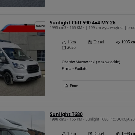
Sunlight Cliff 590 4x4 MY 26
1995 cm3 • 165 KM • | 199 cm wys. wnętrza | pro
1 km
Diesel
1995 c
2026
Ożarów Mazowiecki (Mazowieckie)
Firma • Podbite
Firma
Sunlight T680
1998 cm3 • 165 KM • Sunlight T680 PRODUKCJA 2
1 km
Diesel
1998 c