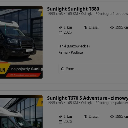
Sunlight Sunlight T680
1995 cm3 • 165 KM • Od ręki - Półintegra 5-osobo
1 km
Diesel
1995 c
2025
Janki (Mazowieckie)
Firma • Podbite
Firma
Sunlight T670 S Adventure - zimow
1995 cm3 • 165 KM • Od ręki - Półintegra z pakie
Możliwość
finansowania
1 km
Diesel
1995 c
2026