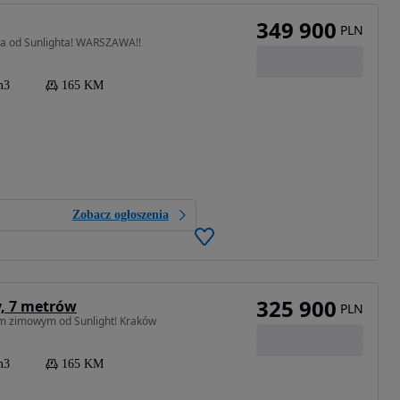
349 900
PLN
wa od Sunlighta! WARSZAWA!!
m3
165 KM
Zobacz ogłoszenia
325 900
y, 7 metrów
PLN
tem zimowym od Sunlight! Kraków
m3
165 KM