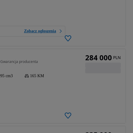
Zobacz ogłoszenia
284 000
PLN
 Gwarancja producenta
995 cm3
165 KM