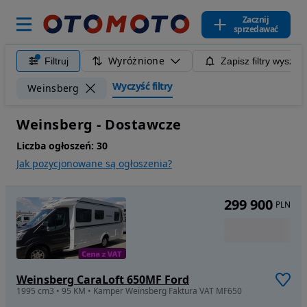
Zacznij
sprzedawać
Wyróżnione
Filtruj
Zapisz filtry wyszuk
Wyczyść filtry
Weinsberg
Weinsberg - Dostawcze
Liczba ogłoszeń:
30
Jak pozycjonowane są ogłoszenia?
299 900
PLN
Weinsberg CaraLoft 650MF Ford
1995 cm3 • 95 KM • Kamper Weinsberg Faktura VAT MF650