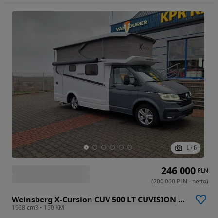
1
/
6
246 000
PLN
(
200 000
PLN
-
netto
)
Weinsberg X-Cursion CUV 500 LT CUVISION 2 osobne łóżka FV23%
1968 cm3 • 150 KM