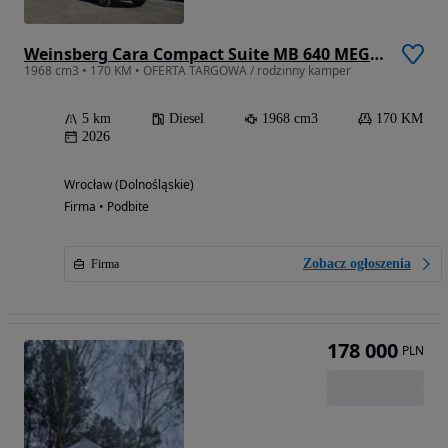
Weinsberg Cara Compact Suite MB 640 MEG EDITION [PEPPER)
1968 cm3 • 170 KM • OFERTA TARGOWA / rodzinny kamper
5 km
Diesel
1968 cm3
170 KM
2026
Wrocław (Dolnośląskie)
Firma • Podbite
Zobacz ogłoszenia
Firma
178 000
PLN