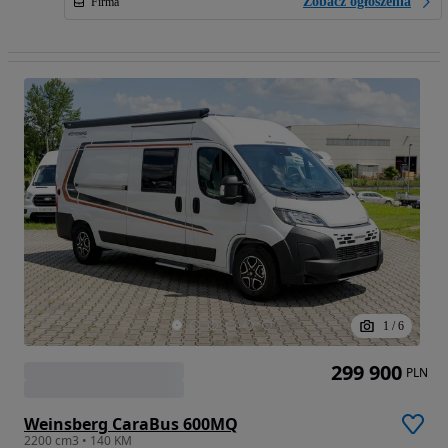
Zobacz ogłoszenia
Firma
1
/
6
299 900
PLN
Weinsberg CaraBus 600MQ
2200 cm3 • 140 KM