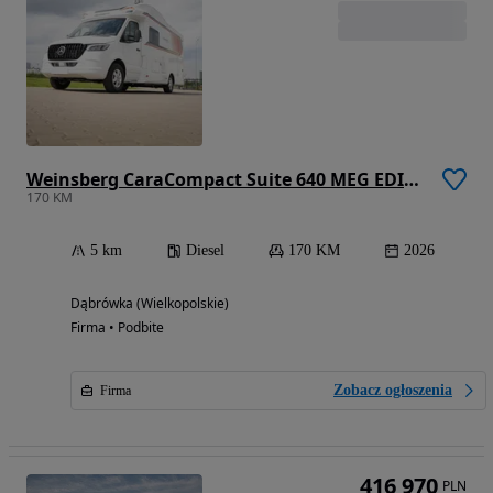
Weinsberg CaraCompact Suite 640 MEG EDITION [PEPPER]
170 KM
5 km
Diesel
170 KM
2026
Dąbrówka (Wielkopolskie)
Firma • Podbite
Zobacz ogłoszenia
Firma
416 970
PLN