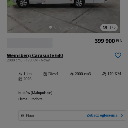
1
/
6
399 900
PLN
Weinsberg Carasuite 640
2000 cm3 • 170 KM • Nowy
1 km
Diesel
2000 cm3
170 KM
2026
Kraków (Małopolskie)
Firma • Podbite
Zobacz ogłoszenia
Firma