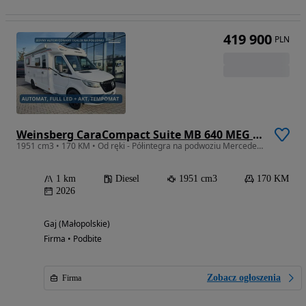
419 900
PLN
Weinsberg CaraCompact Suite MB 640 MEG - Wersja ZIMOWA
1951 cm3 • 170 KM • Od ręki - Półintegra na podwoziu Mercedesa z automatem! KRAKÓW!
1 km
Diesel
1951 cm3
170 KM
2026
Gaj (Małopolskie)
Firma • Podbite
Zobacz ogłoszenia
Firma