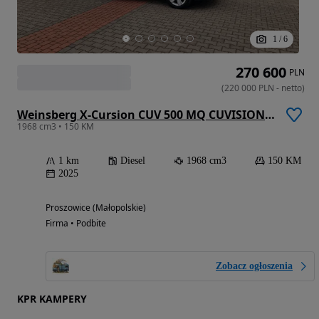
1
/
6
270 600
PLN
(
220 000
PLN
-
netto
)
Weinsberg X-Cursion CUV 500 MQ CUVISION 2 osobne łóżka 4 osoby FV23%
1968 cm3 • 150 KM
1 km
Diesel
1968 cm3
150 KM
2025
Proszowice (Małopolskie)
Firma • Podbite
Zobacz ogłoszenia
KPR KAMPERY