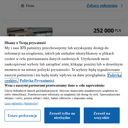
Zobacz ogłoszenia
Firma
252 000
PLN
Dbamy o Twoją prywatność
My i nasi
375
partnerzy przechowujemy lub uzyskujemy dostęp do
informacji na urządzeniu, takich jak unikalne identyfikatory w plikach
cookie w celu przetwarzania danych osobowych. Użytkownik może
zaakceptować wybory lub zarządzać nimi, klikając poniżej lub w dowolnym
Weinsberg 500LT
momencie na stronie polityki prywatności. Te wybory będą sygnalizowane
1950 cm3 • 150 KM • X-Cursion 500 LT (2023)
naszym partnerom i nie będą miały wpływu na dane przeglądania.
Polityka
cookies,
Polityka Prywatności
Wraz z naszymi partnerami przetwarzamy dane w celu zapewnienia:
12 km
Diesel
1950 cm3
Użycie dokładnych danych geolokalizacyjnych. Aktywne skanowanie charakterystyki urządzenia do
150 KM
2023
celów identyfikacji. Przechowywanie informacji na urządzeniu lub dostęp do nich. Spersonalizowane
reklamy i treści, pomiar reklam i treści, badnie odbiorców i ulepszanie usług.
Lista partnerów (dostawców)
Baniocha (Mazowieckie)
Zezwól tylko na
Zezwól na
Firma • Podbite
Ustaw preferencje
niezbędne
wszystkie