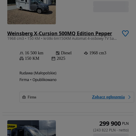
Weinsberg X-Cursion 500MQ Edition Pepper
1968 cm3 • 150 KM • krótki 6m150KM Automat 4-osbowy TV Sa 2025 Volkswagen T6.1 Bulli KNAUS
16 500 km
Diesel
1968 cm3
150 KM
2025
Rudawa (Małopolskie)
Firma • Opublikowano
Zobacz ogłoszenia
Firma
299 900
PLN
(
243 822
PLN
-
netto
)