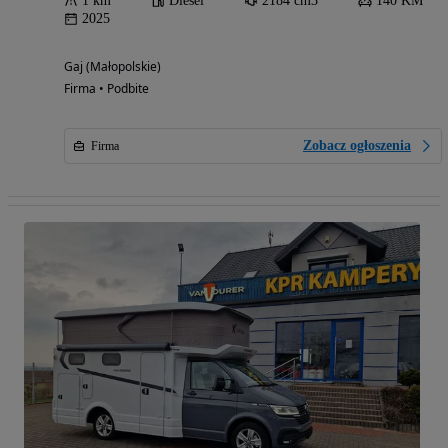
1 km
Diesel
2184 cm3
140 KM
2025
Gaj (Małopolskie)
Firma • Podbite
Zobacz ogłoszenia
Firma