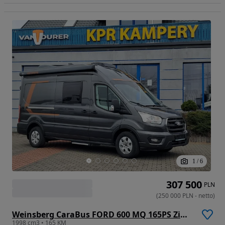
1
/
6
307 500
PLN
(
250 000
PLN
-
netto
)
Weinsberg CaraBus FORD 600 MQ 165PS Zimowa Wersja Klima Gratis HAK FV23%
1998 cm3 • 165 KM