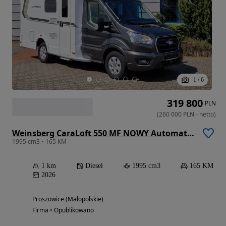
1
/
6
319 800
PLN
(
260 000
PLN
-
netto
)
Weinsberg CaraLoft 550 MF NOWY Automat Zimowa Wersja Doposażony 165PS FV23%
1995 cm3 • 165 KM
1 km
Diesel
1995 cm3
165 KM
2026
Proszowice (Małopolskie)
Firma • Opublikowano