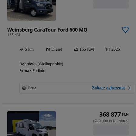
Weinsberg CaraTour Ford 600 MQ
165 KM
5 km
Diesel
165 KM
2025
Dąbrówka (Wielkopolskie)
Firma • Podbite
Zobacz ogłoszenia
Firma
368 877
PLN
(
299 900
PLN
-
netto
)