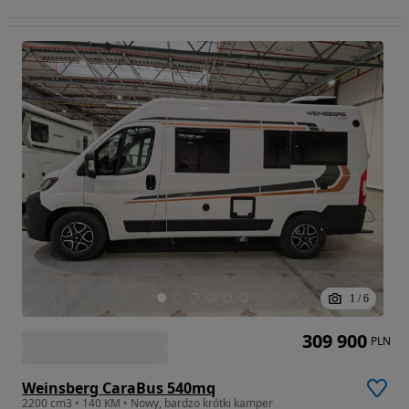
1
/
6
309 900
PLN
Weinsberg CaraBus 540mq
2200 cm3 • 140 KM • Nowy, bardzo krótki kamper