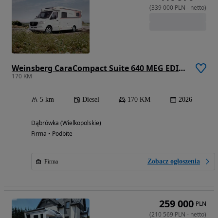
(
339 000
PLN
-
netto
)
Weinsberg CaraCompact Suite 640 MEG EDITION [PEPPER]
170 KM
5 km
Diesel
170 KM
2026
Dąbrówka (Wielkopolskie)
Firma • Podbite
Zobacz ogłoszenia
Firma
259 000
PLN
(
210 569
PLN
-
netto
)