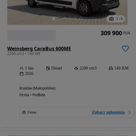
1
/
6
309 900
PLN
Weinsberg CaraBus 600ME
2200 cm3 • 140 KM
1 km
Diesel
2200 cm3
140 KM
2026
Kraków (Małopolskie)
Firma • Podbite
Zobacz ogłoszenia
Firma