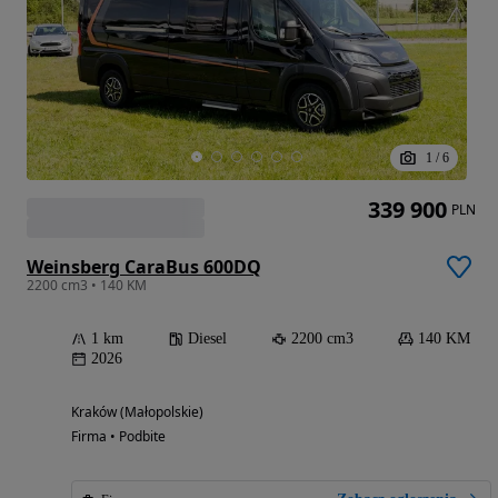
1
/
6
339 900
PLN
Weinsberg CaraBus 600DQ
2200 cm3 • 140 KM
1 km
Diesel
2200 cm3
140 KM
2026
Kraków (Małopolskie)
Firma • Podbite