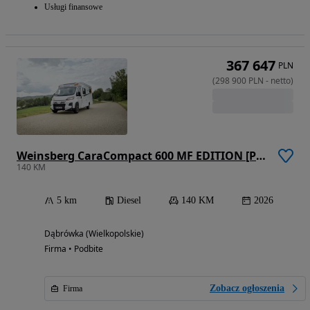
Usługi finansowe
367 647
PLN
(
298 900
PLN
-
netto
)
Weinsberg CaraCompact 600 MF EDITION [PEPPER] model 2027!
140 KM
5 km
Diesel
140 KM
2026
Dąbrówka (Wielkopolskie)
Firma • Podbite
Zobacz ogłoszenia
Firma