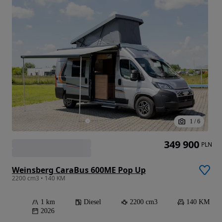
1
/
6
349 900
PLN
Weinsberg CaraBus 600ME Pop Up
2200 cm3 • 140 KM
1 km
Diesel
2200 cm3
140 KM
2026