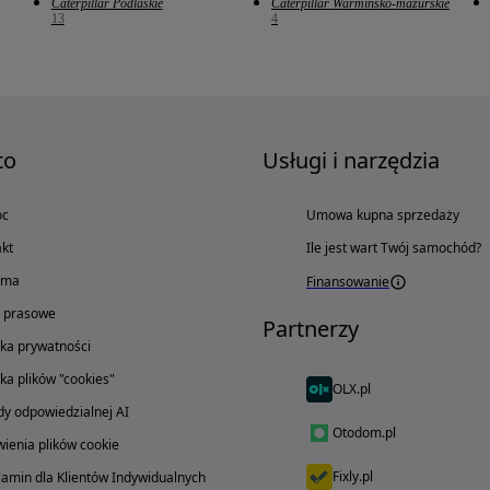
Caterpillar Podlaskie
Caterpillar Warmińsko-mazurskie
13
4
to
Usługi i narzędzia
oc
Umowa kupna sprzedaży
kt
Ile jest wart Twój samochód?
ama
Finansowanie
o prasowe
Partnerzy
yka prywatności
yka plików "cookies"
OLX.pl
y odpowiedzialnej AI
Otodom.pl
ienia plików cookie
Fixly.pl
amin dla Klientów Indywidualnych