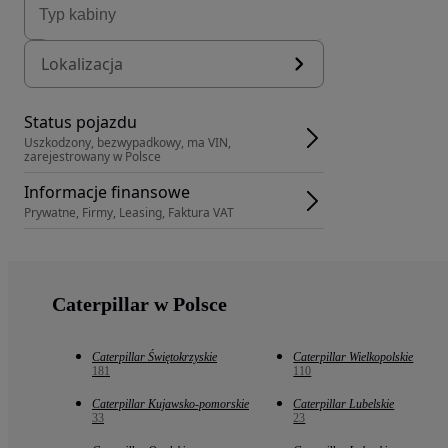
Lokalizacja
Status pojazdu
Uszkodzony, bezwypadkowy, ma VIN, 
zarejestrowany w Polsce
Informacje finansowe
Prywatne, Firmy, Leasing, Faktura VAT
Caterpillar w Polsce
Caterpillar Świętokrzyskie
Caterpillar Wielkopolskie
181
110
Caterpillar Kujawsko-pomorskie
Caterpillar Lubelskie
33
23