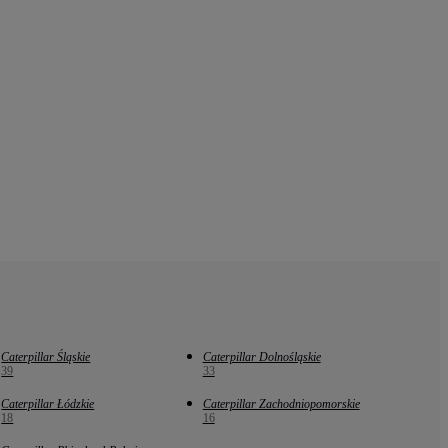
Caterpillar Śląskie
Caterpillar Dolnośląskie
39
33
Caterpillar Łódzkie
Caterpillar Zachodniopomorskie
18
16