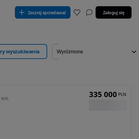
Zacznij sprzedawać
Zaloguj się
ltry wyszukiwania
335 000
PLN
5 B30.