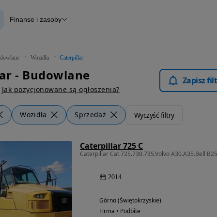
Finanse i zasoby
lane
Finansowanie
Otomoto News
dowlane
Wozidła
Caterpillar
lar - Budowlane
Zapisz fi
Jak pozycjonowane są ogłoszenia?
Wozidła
Sprzedaż
Wyczyść filtry
Caterpillar 725 C
Caterpillar Cat 725.730.735.Volvo A30.A35.Bell B2
2014
Górno (Świętokrzyskie)
Firma • Podbite