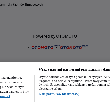
amin dla Klientów Biznesowych
Powered by OTOMOTO
Wraz z naszymi partnerami przetwarzamy dane 
Użycie dokładnych danych geolokalizacyjnych. Akty
i na urządzeniu,
Nasze aplikacje w twoim telefonie
urządzenia do celów identyfikacji. Przechowywanie i
danych osobowych.
do nich. Spersonalizowane reklamy i treści, pomiar re
ej lub w dowolnym
ulepszanie usług.
aszym partnerom i nie
Lista partnerów (dostawców)
atności