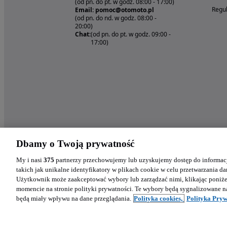
(od pn. do pt. w godz. 08:00 - 17:00)
Regul
Email: pomoc@otomoto.pl
(od pn. do nd. w godz. 08:00 -
20:00)
Chat:
(od pn. do pt. w godz. 09:00 -
17:00)
Dbamy o Twoją prywatność
My i nasi
375
partnerzy przechowujemy lub uzyskujemy dostęp do informacj
takich jak unikalne identyfikatory w plikach cookie w celu przetwarzania 
Użytkownik może zaakceptować wybory lub zarządzać nimi, klikając poniż
momencie na stronie polityki prywatności. Te wybory będą sygnalizowane n
będą miały wpływu na dane przeglądania.
Polityka cookies,
Polityka Pryw