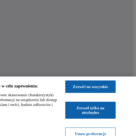
w celu zapewnienia:
Zezwól na wszystkie
wne skanowanie charakterystyki
nformacji na urządzeniu lub dostęp
klam i treści, badnie odbiorców i
Zezwól tylko na
niezbędne
Ustaw preferencje