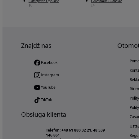
Caterpillar Opolskie
Caterpillar Lubuskie
16
14
Znajdź nas
Otomo
Pom
Facebook
Konta
Instagram
Rekl
YouTube
Biur
Polit
TikTok
Polit
Obsługa klienta
Zasad
Ustaw
Telefon: +48 61 880 32 21, 48 539
146 861
Regul