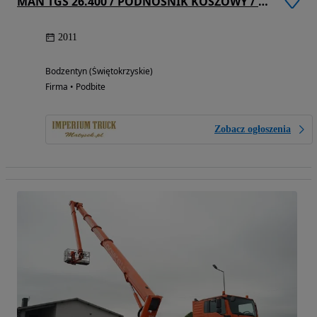
MAN TGS 26.400 / PODNOŚNIK KOSZOWY / 6x4 / PALFINGER WT 530 / WYSOKOŚĆ ROBOCZA 53 M / / UDŹWIG 600 KG- 5 OSÓB / MANUAL
2011
Bodzentyn (Świętokrzyskie)
Firma • Podbite
Zobacz ogłoszenia