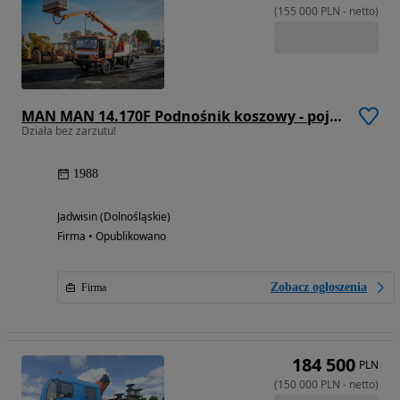
(
155 000
PLN
-
netto
)
MAN MAN 14.170F Podnośnik koszowy - pojazd dwudrogowy do obsługi sieci trakcyjnej
Działa bez zarzutu!
1988
Jadwisin (Dolnośląskie)
Firma • Opublikowano
Zobacz ogłoszenia
Firma
184 500
PLN
(
150 000
PLN
-
netto
)