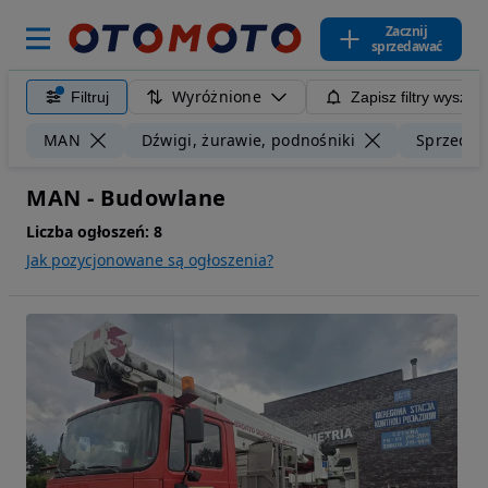
Zacznij
sprzedawać
Wyróżnione
Filtruj
Zapisz filtry wyszuk
MAN
Dźwigi, żurawie, podnośniki
Sprzedaż
MAN - Budowlane
Liczba ogłoszeń:
8
Jak pozycjonowane są ogłoszenia?