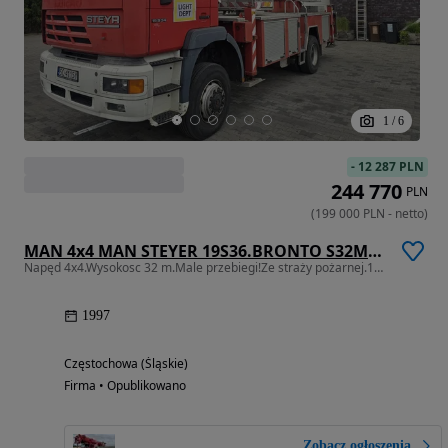
1
/
6
-
12 287 PLN
244 770
PLN
(
199 000
PLN
-
netto
)
MAN 4x4 MAN STEYER 19S36.BRONTO S32MDT
Napęd 4x4.Wysokosc 32 m.Male przebiegi!Ze straży pożarnej.199 000netto
1997
Częstochowa (Śląskie)
Firma • Opublikowano
Zobacz ogłoszenia