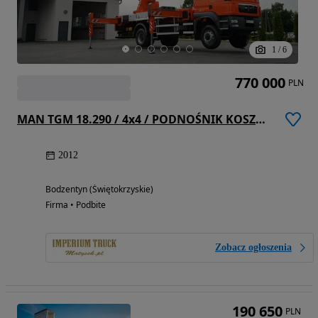
1
/
6
770 000
PLN
MAN TGM 18.290 / 4x4 / PODNOŚNIK KOSZOWY / WYSOKOŚĆ ROBOCZA 46M / MANUAL
2012
Bodzentyn (Świętokrzyskie)
Firma • Podbite
Zobacz ogłoszenia
190 650
PLN