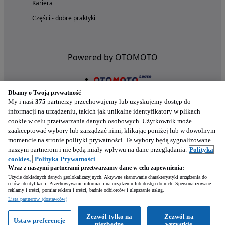
Kariera
Części - dobre praktyki
Powered by OTOMOTO
Dbamy o Twoją prywatność
My i nasi
375
partnerzy przechowujemy lub uzyskujemy dostęp do
informacji na urządzeniu, takich jak unikalne identyfikatory w plikach
cookie w celu przetwarzania danych osobowych. Użytkownik może
zaakceptować wybory lub zarządzać nimi, klikając poniżej lub w dowolnym
momencie na stronie polityki prywatności. Te wybory będą sygnalizowane
naszym partnerom i nie będą miały wpływu na dane przeglądania.
Polityka
Nasze aplikacje w twoim telefonie
cookies,
Polityka Prywatności
Wraz z naszymi partnerami przetwarzamy dane w celu zapewnienia:
Użycie dokładnych danych geolokalizacyjnych. Aktywne skanowanie charakterystyki urządzenia do
celów identyfikacji. Przechowywanie informacji na urządzeniu lub dostęp do nich. Spersonalizowane
reklamy i treści, pomiar reklam i treści, badnie odbiorców i ulepszanie usług.
Lista partnerów (dostawców)
Zezwól tylko na
Zezwól na
Ustaw preferencje
niezbędne
wszystkie