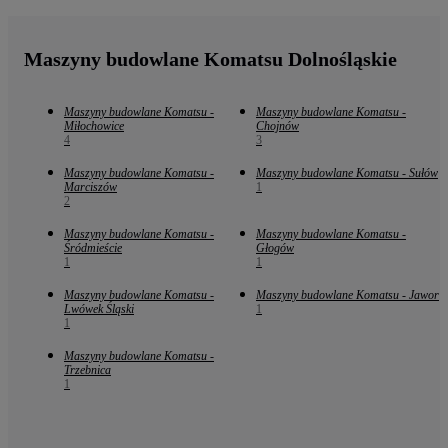
Maszyny budowlane Komatsu Dolnośląskie
Maszyny budowlane Komatsu -
Maszyny budowlane Komatsu -
Miłochowice
Chojnów
4
3
Maszyny budowlane Komatsu -
Maszyny budowlane Komatsu - Sułów
Marciszów
1
2
Maszyny budowlane Komatsu -
Maszyny budowlane Komatsu -
Śródmieście
Głogów
1
1
Maszyny budowlane Komatsu -
Maszyny budowlane Komatsu - Jawor
Lwówek Śląski
1
1
Maszyny budowlane Komatsu -
Trzebnica
1