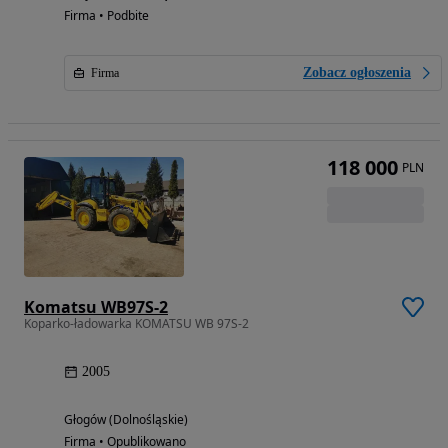
Firma • Podbite
Zobacz ogłoszenia
Firma
118 000
PLN
Komatsu WB97S-2
Koparko-ładowarka KOMATSU WB 97S-2
2005
Głogów (Dolnośląskie)
Firma • Opublikowano