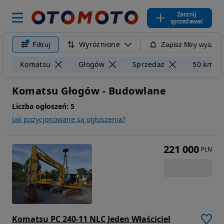
Zacznij
sprzedawać
Wyróżnione
Filtruj
Zapisz filtry wyszuk
Komatsu
Głogów
Sprzedaż
50 km
Komatsu Głogów - Budowlane
Liczba ogłoszeń:
5
Jak pozycjonowane są ogłoszenia?
221 000
PLN
Komatsu PC 240-11 NLC Jeden Właściciel