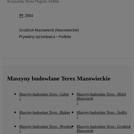
Kruszarka Terex Pegson AX866
2004
Grodzisk Mazowiecki (Mazowieckie)
Prywatny sprzedawca • Podbite
Maszyny budowlane Terex Mazowieckie
Maszyny budowlane Terex - Gąbin
Maszyny budowlane Terex - Mińsk
2
Mazowiecki
2
Maszyny budowlane Terex - Radom
Maszyny budowlane Terex - Siedlce
1
1
Maszyny budowlane Terex - Wyszków
Maszyny budowlane Terex - Grodzisk
1
Mazowiecki