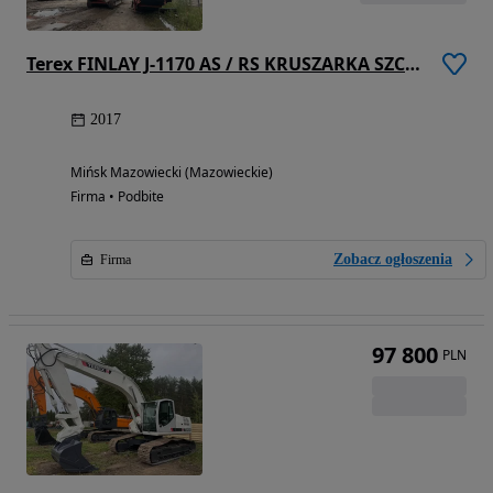
Terex FINLAY J-1170 AS / RS KRUSZARKA SZCZĘKOWA + PRZESIEWACZ PODWIESZANY ( POWERSCREEN, METSO, SANDVIK, KLEEMANN, McCloskey, EXTEC )
2017
Mińsk Mazowiecki (Mazowieckie)
Firma • Podbite
Zobacz ogłoszenia
Firma
97 800
PLN