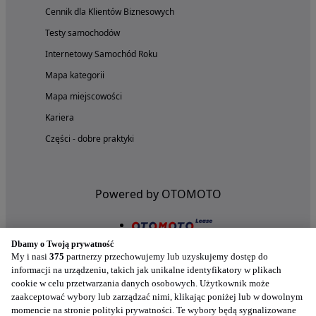
Cennik dla Klientów Biznesowych
Testy samochodów
Internetowy Samochód Roku
Mapa kategorii
Mapa miejscowości
Kariera
Części - dobre praktyki
Powered by OTOMOTO
Dbamy o Twoją prywatność
My i nasi
375
partnerzy przechowujemy lub uzyskujemy dostęp do
informacji na urządzeniu, takich jak unikalne identyfikatory w plikach
cookie w celu przetwarzania danych osobowych. Użytkownik może
zaakceptować wybory lub zarządzać nimi, klikając poniżej lub w dowolnym
momencie na stronie polityki prywatności. Te wybory będą sygnalizowane