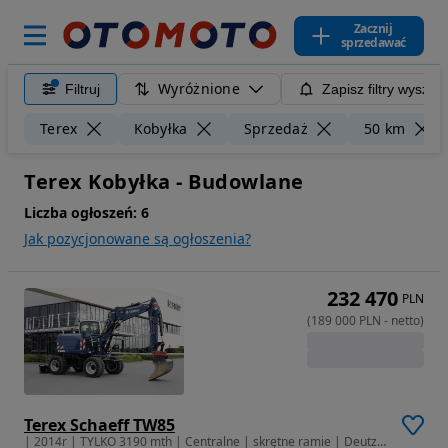
Zacznij
sprzedawać
Wyróżnione
Filtruj
Zapisz filtry wyszuk
Terex
Kobyłka
Sprzedaż
50 km
Terex Kobyłka - Budowlane
Liczba ogłoszeń:
6
Jak pozycjonowane są ogłoszenia?
232 470
PLN
(
189 000
PLN
-
netto
)
Terex Schaeff TW85
| 2014r | TYLKO 3190 mth | Centralne | skrętne ramie | Deutz | IDEAŁ