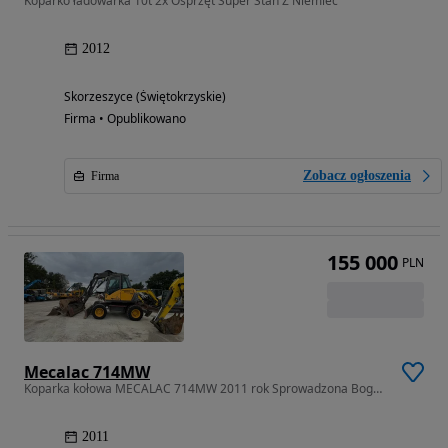
Koparko ładowarka 10t 2x Osprzęt Super Stan Z Niemiec
2012
Skorzeszyce (Świętokrzyskie)
Firma • Opublikowano
Zobacz ogłoszenia
Firma
155 000
PLN
Mecalac 714MW
Koparka kołowa MECALAC 714MW 2011 rok Sprowadzona Bogaty Osprzęt
2011