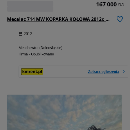
167 000
PLN
Mecalac 714 MW KOPARKA KOŁOWA 2012r. | MECALAC 12 MTX MXT 15 9 11 VOLVO 140 JCB 145 CAT 313 LIEBHERR 910 914
2012
Miłochowice (Dolnośląskie)
Firma • Opublikowano
Zobacz ogłoszenia