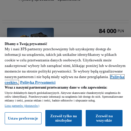
84 000
PLN
Dbamy o Twoją prywatność
My i nasi
375
partnerzy przechowujemy lub uzyskujemy dostęp do
informacji na urządzeniu, takich jak unikalne identyfikatory w plikach
cookie w celu przetwarzania danych osobowych. Użytkownik może
zaakceptować wybory lub zarządzać nimi, klikając poniżej lub w dowolnym
Mecalac 12MTX /2006/ Komplet Łyżek 6szt
momencie na stronie polityki prywatności. Te wybory będą sygnalizowane
naszym partnerom i nie będą miały wpływu na dane przeglądania.
Polityka
cookies,
Polityka Prywatności
2006
Wraz z naszymi partnerami przetwarzamy dane w celu zapewnienia:
Użycie dokładnych danych geolokalizacyjnych. Aktywne skanowanie charakterystyki urządzenia do
celów identyfikacji. Przechowywanie informacji na urządzeniu lub dostęp do nich. Spersonalizowane
Warszawa (Mazowieckie)
reklamy i treści, pomiar reklam i treści, badnie odbiorców i ulepszanie usług.
Lista partnerów (dostawców)
Prywatny sprzedawca • Opublikowano
Zezwól tylko na
Zezwól na
Ustaw preferencje
niezbędne
wszystkie