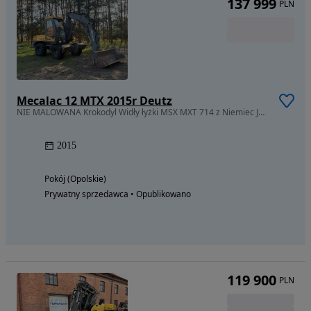
137 999
PLN
Mecalac 12 MTX 2015r Deutz
NIE MALOWANA Krokodyl Widły łyżki MSX MXT 714 z Niemiec JCB 3CX
2015
Pokój (Opolskie)
Prywatny sprzedawca • Opublikowano
119 900
PLN