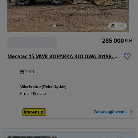
1
/
6
285 000
PLN
Mecalac 15 MWR KOPARKA KOŁOWA 2019R. | 9 MWR 11 MWR, 714
2019
Miłochowice (Dolnośląskie)
Firma • Podbite
Zobacz ogłoszenia