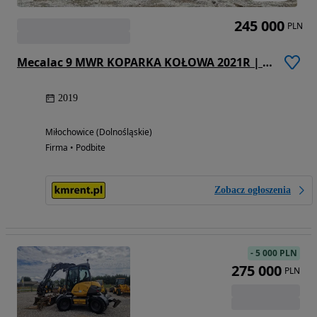
245 000
PLN
Mecalac 9 MWR KOPARKA KOŁOWA 2021R | 11 MWR, 15 MWR, KOMATSU PW 98, TEREX TW 95 110, WACKER NEUSON 100, YANMAR
2019
Miłochowice (Dolnośląskie)
Firma • Podbite
Zobacz ogłoszenia
-
5 000 PLN
275 000
PLN