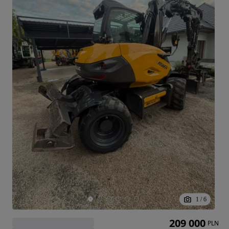
1
/
6
209 000
PLN