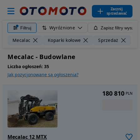
Zacznij
sprzedawać
Wyróżnione
Filtruj
Zapisz filtry wyszuk
Wyc
Mecalac
Koparki kołowe
Sprzedaż
Mecalac - Budowlane
Liczba ogłoszeń:
35
Jak pozycjonowane są ogłoszenia?
180 810
PLN
Mecalac 12 MTX