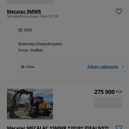
Mecalac 9MWR
Sprowadzony-Super Stan-2018R
2018
Bodzentyn (Świętokrzyskie)
Firma • Podbite
Zobacz ogłoszenia
Firma
275 000
PLN
Mecalac MECALAC 15MWR *2018* IDEALNY!!!