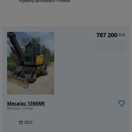
Prywatny sprzedawca • Podbite
787 200
PLN
Mecalac 15MWR
Mecalac 15mwr
2023