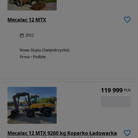
Mecalac 12 MTX
2012
Nowa Słupia (Świętokrzyskie)
Firma • Podbite
119 999
PLN
Mecalac 12 MTX 9260 kg Koparko Ładowarka