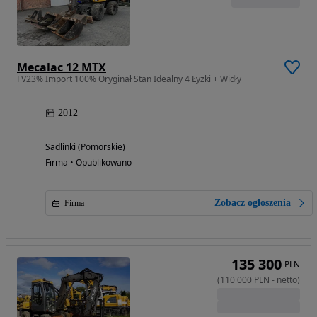
Mecalac 12 MTX
FV23% Import 100% Oryginał Stan Idealny 4 Łyżki + Widły
2012
Sadlinki (Pomorskie)
Firma • Opublikowano
Zobacz ogłoszenia
Firma
135 300
PLN
(
110 000
PLN
-
netto
)