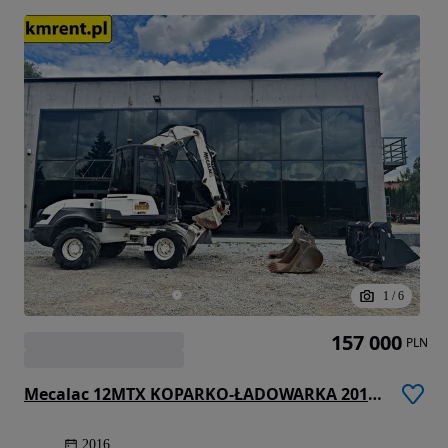
1
/
6
157 000
PLN
Mecalac 12MTX KOPARKO-ŁADOWARKA 2016R | MTX, MSX, MXT, 12, 714, JCB 3CX
2016