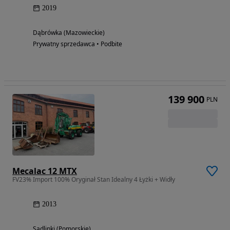
2019
Dąbrówka (Mazowieckie)
Prywatny sprzedawca • Podbite
139 900
PLN
Mecalac 12 MTX
FV23% Import 100% Oryginał Stan Idealny 4 Łyżki + Widły
2013
Sadlinki (Pomorskie)