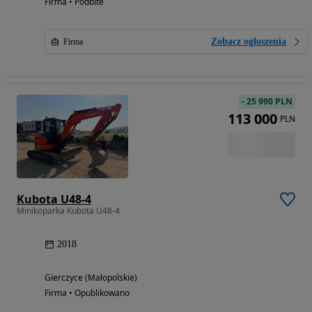
Firma • Podbite
Zobacz ogłoszenia
Firma
-
25 990 PLN
113 000
PLN
Kubota U48-4
Minikoparka Kubota U48-4
2018
Gierczyce (Małopolskie)
Firma • Opublikowano