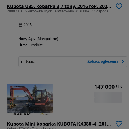
Kubota U35. koparka 3,7 tony. 2016 rok. 2000 mtg! Łyżka skarpowa Hydraulicznie uchylna. 3sekcje Hydrauliczne. zamki na tłokach. Jak nówka sztuka. Zadbana zero zużycia. Z gospodarstwa Norweskiego. Zmiana łyżek Hydrauliczna. LENHOFF. Zero luzów wycieków. Szybka wolna jazda. Gąski perfekt stan. OKAZJA TANIO
2000 MTG. Skarpówka Hydr. Serwisowana w DEKRA. Z Gospodarstwa OKAZJA
2015
Nowy Sącz (Małopolskie)
Firma • Podbite
Zobacz ogłoszenia
Firma
147 000
PLN
Kubota Mini koparka KUBOTA KX080 -4 ,2018 rok
Kubota KX080 / Takeuchi / volvo