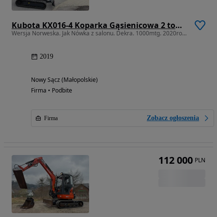
Kubota KX016-4 Koparka Gąsienicowa 2 tony. DEKRA aktualna do 2026r. 3 łyżki.+ pług fabryczny do równania kruszywa lub odśnieżania. Szybkozłącze Hydrauliczne. zmiana łyżek bez wychodzenia z kabiny! Rozsuwane Hydr. podwozie! Sprowadzona z Gospodarstwa Norweskiego! Zero luzów i wycieków. Maszyna jak Nowa z Salonu! 2020 rok. 1000 mtg! Pełna Dokumentacja. Gąsienice bez zużycia! Łyżka Skarpowa+ 2 kopiące. szybka wolna jazda. Ani deka luzów i wycieków. OKAZJA Dodatkowe sekcje Hydr. Po serwisach kolejny za 400 mtg!
Wersja Norweska. Jak Nówka z salonu. Dekra. 1000mtg. 2020rok OKAZJA
2019
Nowy Sącz (Małopolskie)
Firma • Podbite
Zobacz ogłoszenia
Firma
112 000
PLN