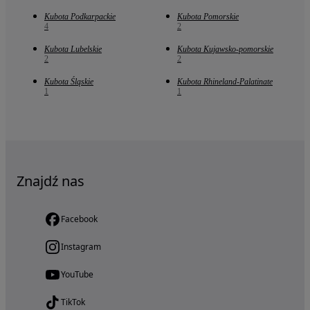
Kubota Podkarpackie
Kubota Pomorskie
4
2
Kubota Lubelskie
Kubota Kujawsko-pomorskie
2
2
Kubota Śląskie
Kubota Rhineland-Palatinate
1
1
Znajdź nas
Facebook
Instagram
YouTube
TikTok