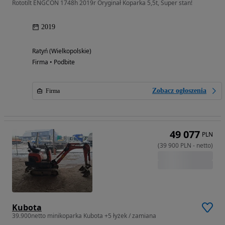
Rototilt ENGCON 1748h 2019r Oryginał Koparka 5,5t, Super stan!
2019
Ratyń (Wielkopolskie)
Firma • Podbite
Zobacz ogłoszenia
Firma
49 077
PLN
(
39 900
PLN
-
netto
)
Kubota
39.900netto minikoparka Kubota +5 łyżek / zamiana