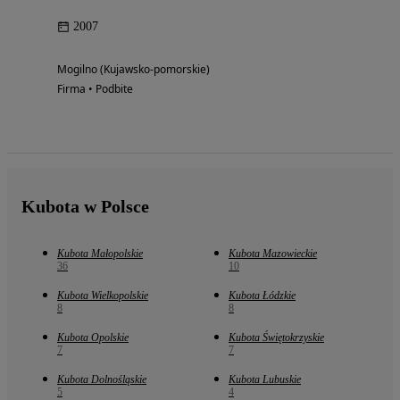
2007
Mogilno (Kujawsko-pomorskie)
Firma • Podbite
Kubota w Polsce
Kubota Małopolskie
Kubota Mazowieckie
36
10
Kubota Wielkopolskie
Kubota Łódzkie
8
8
Kubota Opolskie
Kubota Świętokrzyskie
7
7
Kubota Dolnośląskie
Kubota Lubuskie
5
4