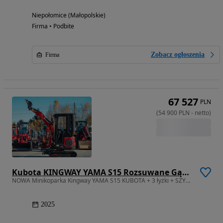
Niepołomice (Małopolskie)
Firma • Podbite
Zobacz ogłoszenia
Firma
67 527
PLN
(
54 900
PLN
-
netto
)
Kubota KINGWAY YAMA S15 Rozsuwane Gąsienice
NOWA Minikoparka Kingway YAMA S15 KUBOTA + 3 łyżki + SZYBKOZŁĄCZE
2025