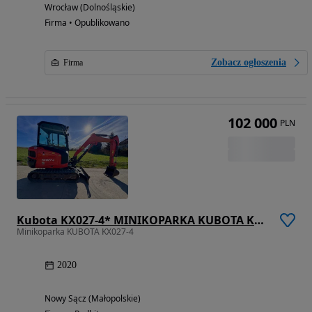
Wrocław (Dolnośląskie)
Firma • Opublikowano
Zobacz ogłoszenia
Firma
102 000
PLN
Kubota KX027-4* MINIKOPARKA KUBOTA KX027-4** JCB 8026** JCB 8030** JCB 8032** FINANSOWANIE* Leasing* Zamiana* Skup*
Minikoparka KUBOTA KX027-4
2020
Nowy Sącz (Małopolskie)