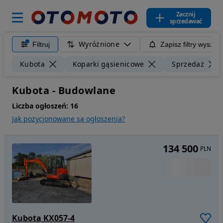
Zacznij
sprzedawać
Wyróżnione
Filtruj
Zapisz filtry wyszuk
Kubota
Koparki gąsienicowe
Sprzedaż
Kubota - Budowlane
Liczba ogłoszeń:
16
Jak pozycjonowane są ogłoszenia?
134 500
PLN
Kubota KX057-4