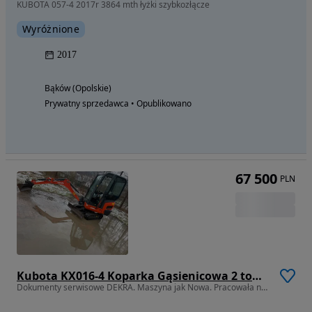
KUBOTA 057-4 2017r 3864 mth łyżki szybkozłącze
Wyróżnione
2017
Bąków (Opolskie)
Prywatny sprzedawca • Opublikowano
67 500
PLN
Kubota KX016-4 Koparka Gąsienicowa 2 tony. DEKRA aktualna do 2026r. Rozsuwane Hydr. podwozie! Sprowadzona z Gospodarstwa Norweskiego! Zero luzów i wycieków. Maszyna jak Nowa z Salonu! 2016rok. Pełna Dokumentacja. Gąsienice bez zużycia! Łyżka Skarpowa! Szybkozłącze! szybka wolna jazda. Ani deka luzów i wycieków. OKAZJA
Dokumenty serwisowe DEKRA. Maszyna jak Nowa. Pracowała na pusto OKAZJA