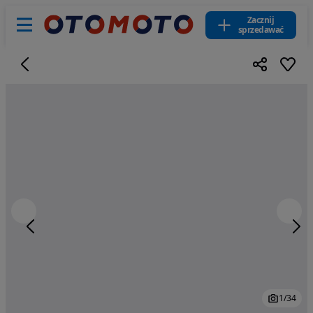
Zacznij
sprzedawać
1
/
34