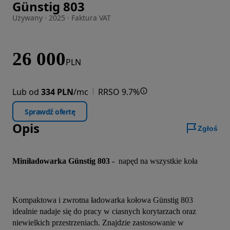
Günstig 803
Zdjęcie 1 z 34
Używany · 2025 · Faktura VAT
26 000
PLN
Lub od
334 PLN
/mc
RRSO 9.7%
Sprawdź ofertę
Opis
Zgłoś
Miniładowarka Günstig 803 - 
 napęd na wszystkie koła
Kompaktowa i zwrotna ładowarka kołowa Günstig 803 
idealnie nadaje się do pracy w ciasnych korytarzach oraz 
niewielkich przestrzeniach. Znajdzie zastosowanie w 