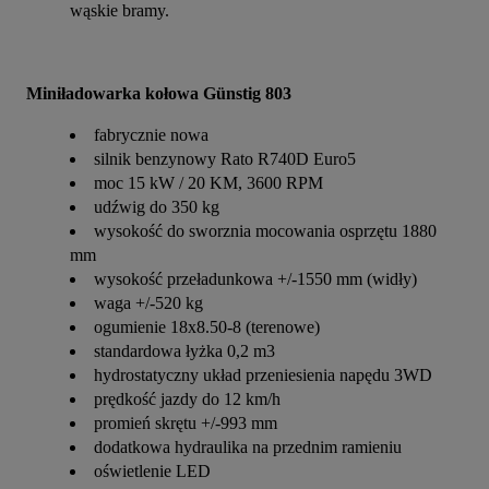
wąskie bramy.
Miniładowarka kołowa Günstig 803
fabrycznie nowa
silnik benzynowy Rato R740D Euro5
moc 15 kW / 20 KM, 3600 RPM
udźwig do 350 kg
wysokość do sworznia mocowania osprzętu 1880
mm
wysokość przeładunkowa +/-1550 mm (widły)
waga +/-520 kg
ogumienie 18x8.50-8 (terenowe)
standardowa łyżka 0,2 m3
hydrostatyczny układ przeniesienia napędu 3WD
prędkość jazdy do 12 km/h
promień skrętu +/-993 mm
dodatkowa hydraulika na przednim ramieniu
oświetlenie LED