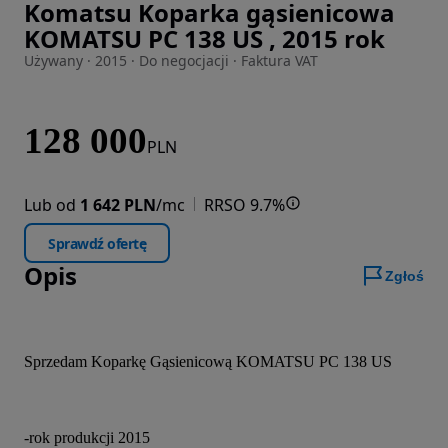
Komatsu Koparka gąsienicowa
Zdjęcie 1 z 27
KOMATSU PC 138 US , 2015 rok
Używany · 2015 · Do negocjacji · Faktura VAT
128 000
PLN
Lub od
1 642 PLN
/mc
RRSO 9.7%
Sprawdź ofertę
Opis
Zgłoś
Sprzedam Koparkę Gąsienicową KOMATSU PC 138 US
-rok produkcji 2015