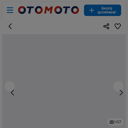
Zacznij
sprzedawać
1
/
27