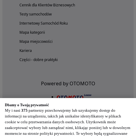
Cennik dla Klientów Biznesowych
Testy samochodów
Internetowy Samochód Roku
Mapa kategorii
Mapa miejscowości
Kariera
Części - dobre praktyki
Powered by OTOMOTO
Dbamy o Twoją prywatność
My i nasi
375
partnerzy przechowujemy lub uzyskujemy dostęp do
informacji na urządzeniu, takich jak unikalne identyfikatory w plikach
cookie w celu przetwarzania danych osobowych. Użytkownik może
zaakceptować wybory lub zarządzać nimi, klikając poniżej lub w dowolnym
momencie na stronie polityki prywatności. Te wybory będą sygnalizowane