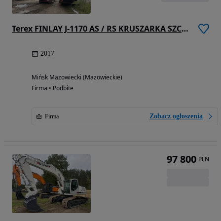
Terex FINLAY J-1170 AS / RS KRUSZARKA SZCZĘKOWA + PRZESIEWACZ PODWIESZANY ( POWERSCREEN, METSO, SANDVIK, KLEEMANN, McCloskey, EXTEC )
2017
Mińsk Mazowiecki (Mazowieckie)
Firma • Podbite
Zobacz ogłoszenia
Firma
97 800
PLN