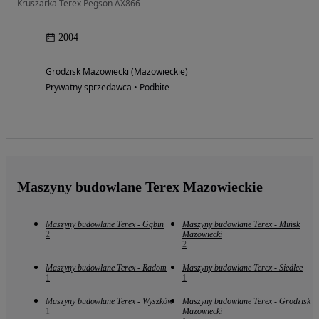
Kruszarka Terex Pegson AX866
2004
Grodzisk Mazowiecki (Mazowieckie)
Prywatny sprzedawca • Podbite
Maszyny budowlane Terex Mazowieckie
Maszyny budowlane Terex - Gąbin
Maszyny budowlane Terex - Mińsk
2
Mazowiecki
2
Maszyny budowlane Terex - Radom
Maszyny budowlane Terex - Siedlce
1
1
Maszyny budowlane Terex - Wyszków
Maszyny budowlane Terex - Grodzisk
1
Mazowiecki