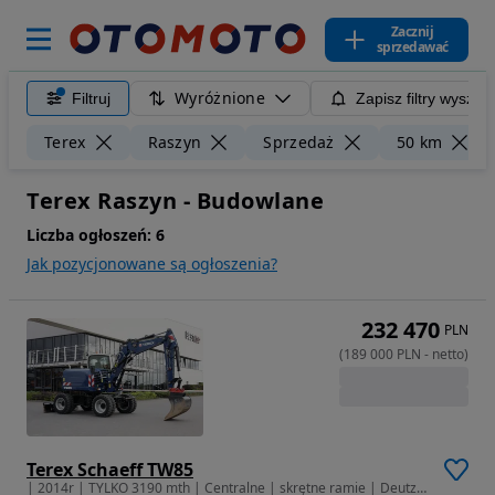
Zacznij
sprzedawać
Wyróżnione
Filtruj
Zapisz filtry wyszuk
Terex
Raszyn
Sprzedaż
50 km
Terex Raszyn - Budowlane
Liczba ogłoszeń:
6
Jak pozycjonowane są ogłoszenia?
232 470
PLN
(
189 000
PLN
-
netto
)
Terex Schaeff TW85
| 2014r | TYLKO 3190 mth | Centralne | skrętne ramie | Deutz | IDEAŁ