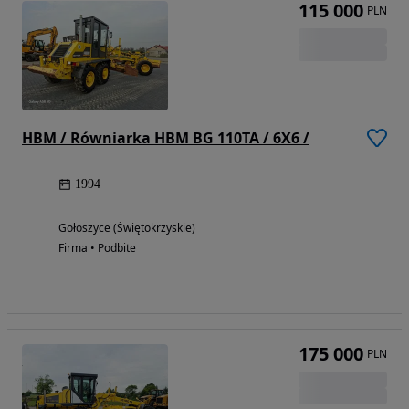
115 000
PLN
HBM / Równiarka HBM BG 110TA / 6X6 /
1994
Gołoszyce (Świętokrzyskie)
Firma • Podbite
175 000
PLN