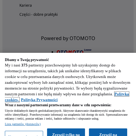
Kariera
Części - dobre praktyki
Powered by OTOMOTO
Dbamy o Twoją prywatność
My i nasi
375
partnerzy przechowujemy lub uzyskujemy dostęp do
informacji na urządzeniu, takich jak unikalne identyfikatory w plikach
cookie w celu przetwarzania danych osobowych. Użytkownik może
zaakceptować wybory lub zarządzać nimi, klikając poniżej lub w dowolnym
momencie na stronie polityki prywatności. Te wybory będą sygnalizowane
naszym partnerom i nie będą miały wpływu na dane przeglądania.
Polityka
Nasze aplikacje w twoim telefonie
cookies,
Polityka Prywatności
Wraz z naszymi partnerami przetwarzamy dane w celu zapewnienia:
Użycie dokładnych danych geolokalizacyjnych. Aktywne skanowanie charakterystyki urządzenia do
celów identyfikacji. Przechowywanie informacji na urządzeniu lub dostęp do nich. Spersonalizowane
reklamy i treści, pomiar reklam i treści, badnie odbiorców i ulepszanie usług.
Lista partnerów (dostawców)
Zezwól tylko na
Zezwól na