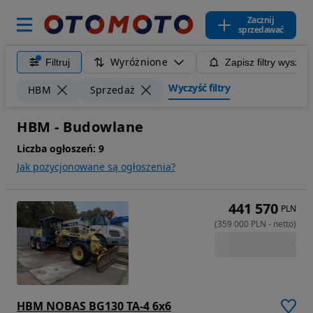
Zacznij
sprzedawać
Wyróżnione
Filtruj
Zapisz filtry wyszuk
Wyczyść filtry
HBM
Sprzedaż
HBM - Budowlane
Liczba ogłoszeń:
9
Jak pozycjonowane są ogłoszenia?
441 570
PLN
(
359 000
PLN
-
netto
)
HBM NOBAS BG130 TA-4 6x6