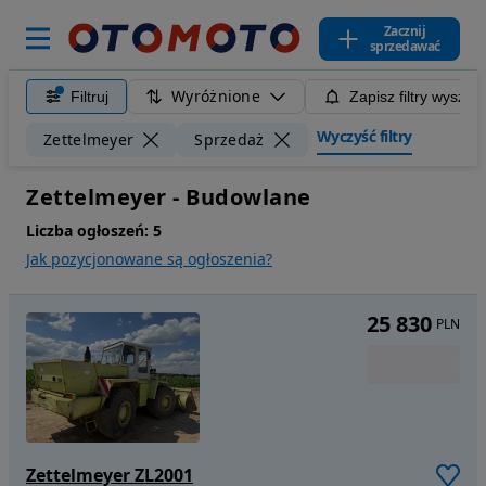
Zacznij
sprzedawać
Wyróżnione
Filtruj
Zapisz filtry wyszuk
Wyczyść filtry
Zettelmeyer
Sprzedaż
Zettelmeyer - Budowlane
Liczba ogłoszeń:
5
Jak pozycjonowane są ogłoszenia?
25 830
PLN
Zettelmeyer ZL2001