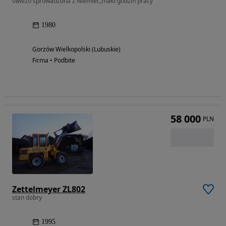
świeżo sprowadzona z Niemiec,mało godzin pracy
1980
Gorzów Wielkopolski (Lubuskie)
Firma • Podbite
58 000
PLN
Zettelmeyer ZL802
stan dobry
1995