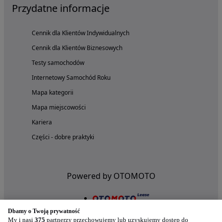
Przydatne informacje
Cennik dla Klientów Indywidualnych
Cennik dla Klientów Biznesowych
Testy samochodów
Internetowy Samochód Roku
Mapa kategorii
Mapa miejscowości
Kariera
Części - dobre praktyki
Powered by OTOMOTO
Dbamy o Twoją prywatność
My i nasi
375
partnerzy przechowujemy lub uzyskujemy dostęp do