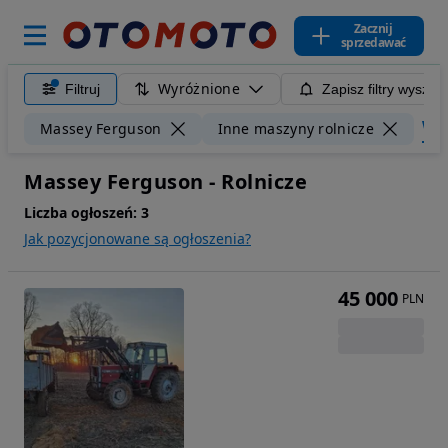
Zacznij
sprzedawać
Wyróżnione
Filtruj
Zapisz filtry wyszuk
Wycz
Massey Ferguson
Inne maszyny rolnicze
Massey Ferguson - Rolnicze
Liczba ogłoszeń:
3
Jak pozycjonowane są ogłoszenia?
45 000
PLN