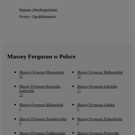
Rojewo (Wielkopolskie)
Firma • Opublikowano
Massey Ferguson w Polsce
Massey Ferguson Mazowieckie
Massey Ferguson Wielkopolskie
66
30
Massey Ferguson Kujawsko-
Massey Ferguson Lubelskie
pomorskie
23
26
Massey Ferguson Małopolskie
Massey Ferguson Łódzkie
9
9
Massey Ferguson Świętokrzyskie
Massey Ferguson Dolnośląskie
8
6
Massey Ferguson Podkarpackie
Massey Ferguson Pomorskie