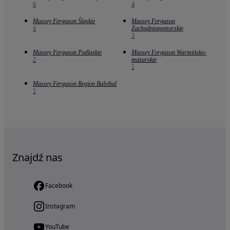
6
4
Massey Ferguson Śląskie
Massey Ferguson
4
Zachodniopomorskie
3
Massey Ferguson Podlaskie
Massey Ferguson Warmińsko-
2
mazurskie
1
Massey Ferguson Region Balsthal
1
Znajdź nas
Facebook
Instagram
YouTube