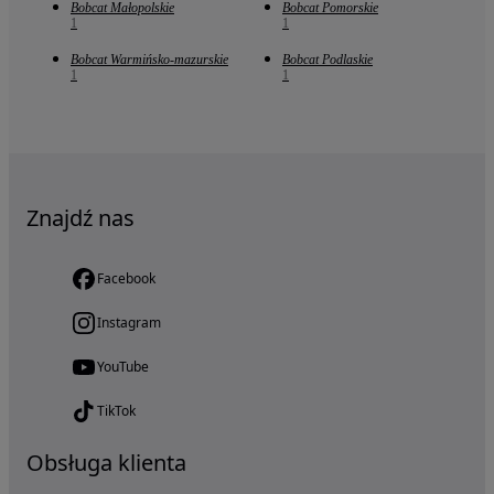
Bobcat Małopolskie
Bobcat Pomorskie
1
1
Bobcat Warmińsko-mazurskie
Bobcat Podlaskie
1
1
Znajdź nas
Facebook
Instagram
YouTube
TikTok
Obsługa klienta