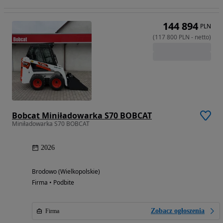
144 894
PLN
(
117 800
PLN
-
netto
)
Bobcat Miniładowarka S70 BOBCAT
Miniładowarka S70 BOBCAT
2026
Brodowo (Wielkopolskie)
Firma • Podbite
Zobacz ogłoszenia
Firma