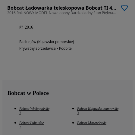
Bobcat Ładowarka teleskopowa Bobcat TI 470 AGRI XTRA CENA BRUTTO IDEAŁ
2016 Rok NOWY MODEL Nowe opony Bardzo ładny Stan Piękna 7 Metrów 3.5 T
2016
Radziejów (Kujawsko-pomorskie)
Prywatny sprzedawca • Podbite
Bobcat w Polsce
Bobcat Wielkopolskie
Bobcat Kujawsko-pomorskie
3
3
Bobcat Lubelskie
Bobcat Mazowieckie
2
1