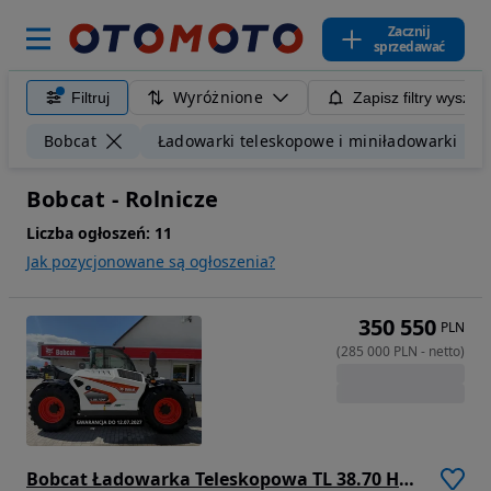
Zacznij
sprzedawać
Wyróżnione
Filtruj
Zapisz filtry wyszuk
Bobcat
Ładowarki teleskopowe i miniładowarki
Bobcat - Rolnicze
Liczba ogłoszeń:
11
Jak pozycjonowane są ogłoszenia?
350 550
PLN
(
285 000
PLN
-
netto
)
Bobcat Ładowarka Teleskopowa TL 38.70 HF BOBCAT GWARANCJA DO 12/07/2027 LUB 4000 MTH BOBCAT