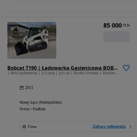
85 000
PLN
Bobcat T190 | Ładowarka Gąsienicowa BOBCAT T 190 | Joystick | Łyżka | Widły | Waga 3450kG | Miniładowarka | Stan Bardzo Dobry | CENA BRUTTO |
| Mini Ładowarka | 3.5 tony | jcb cat | Brutto Umowa | Wacker Neuson
2011
Nowy Sącz (Małopolskie)
Firma • Podbite
Zobacz ogłoszenia
Firma