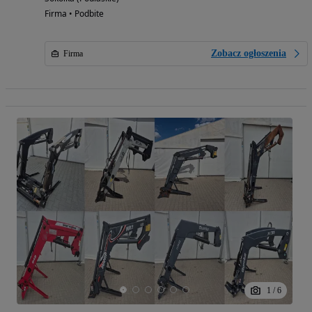
Firma • Podbite
Zobacz ogłoszenia
Firma
1
/
6