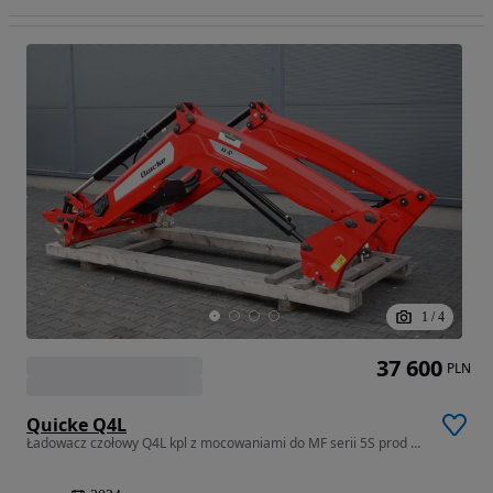
1
/
4
37 600
PLN
Quicke Q4L
Ładowacz czołowy Q4L kpl z mocowaniami do MF serii 5S prod QUICKE 2024