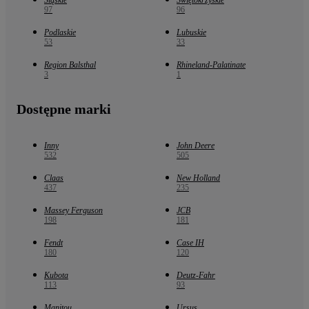
Śląskie
Świętokrzyskie
97
96
Podlaskie
Lubuskie
53
33
Region Balsthal
Rhineland-Palatinate
3
1
Dostępne marki
Inny
John Deere
532
505
Claas
New Holland
437
235
Massey Ferguson
JCB
198
181
Fendt
Case IH
180
120
Kubota
Deutz-Fahr
113
93
Manitou
Ursus