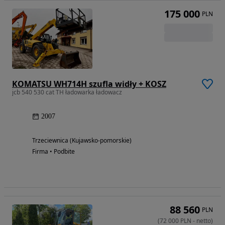
175 000
PLN
KOMATSU WH714H szufla widły + KOSZ
jcb 540 530 cat TH ładowarka ładowacz
2007
Trzeciewnica (Kujawsko-pomorskie)
Firma • Podbite
88 560
PLN
(
72 000
PLN
-
netto
)