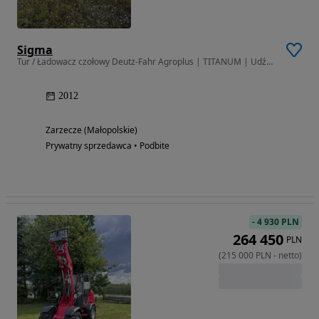
Sigma
Tur / Ładowacz czołowy Deutz-Fahr Agroplus | TITANUM | Udźwig 1600 kg
2012
Zarzecze (Małopolskie)
Prywatny sprzedawca • Podbite
-
4 930 PLN
264 450
PLN
(
215 000
PLN
-
netto
)