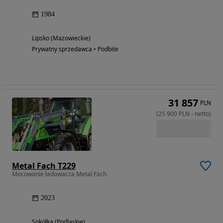
1984
Lipsko (Mazowieckie)
Prywatny sprzedawca • Podbite
31 857
PLN
(
25 900
PLN
-
netto
)
Metal Fach T229
Mocowanie ładowacza Metal Fach
2023
Sokółka (Podlaskie)