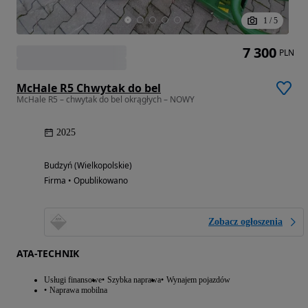
1
/
5
7 300
PLN
McHale R5 Chwytak do bel
McHale R5 – chwytak do bel okrągłych – NOWY
2025
Budzyń (Wielkopolskie)
Firma • Opublikowano
Zobacz ogłoszenia
ATA-TECHNIK
Usługi finansowe
Szybka naprawa
Wynajem pojazdów
Naprawa mobilna