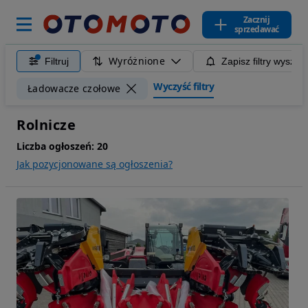
Zacznij
sprzedawać
Wyróżnione
Filtruj
Zapisz filtry wyszuk
Wyczyść filtry
Ładowacze czołowe
Rolnicze
Liczba ogłoszeń:
20
Jak pozycjonowane są ogłoszenia?