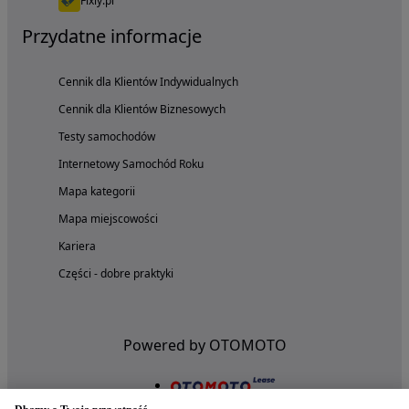
Fixly.pl
Przydatne informacje
Cennik dla Klientów Indywidualnych
Cennik dla Klientów Biznesowych
Testy samochodów
Internetowy Samochód Roku
Mapa kategorii
Mapa miejscowości
Kariera
Części - dobre praktyki
Powered by OTOMOTO