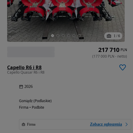
1
/
6
217 710
PLN
(
177 000
PLN
-
netto
)
Capello R6 i R8
Capello Quasar R6 i R8
2026
Goniądz (Podlaskie)
Firma • Podbite
Zobacz ogłoszenia
Firma