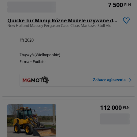
7 500
PLN
Quicke Tur Manip Różne Modele używane do Napraw mailleux MX
New Holland Massey Ferguson Case Claas Markowe Stoll Alo
2020
Zbąszyń (Wielkopolskie)
Firma • Podbite
Zobacz ogłoszenia
112 000
PLN