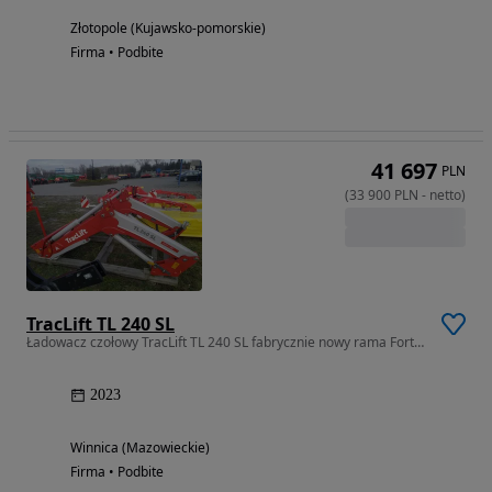
Złotopole (Kujawsko-pomorskie)
Firma • Podbite
41 697
PLN
(
33 900
PLN
-
netto
)
TracLift TL 240 SL
Ładowacz czołowy TracLift TL 240 SL fabrycznie nowy rama Forterra HSX
2023
Winnica (Mazowieckie)
Firma • Podbite