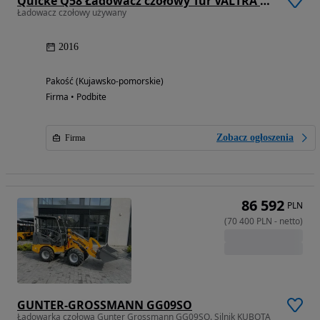
Quicke Q58 Ładowacz czołowy Tur VALTRA Kompletny
Ładowacz czołowy używany
2016
Pakość (Kujawsko-pomorskie)
Firma • Podbite
Zobacz ogłoszenia
Firma
86 592
PLN
(
70 400
PLN
-
netto
)
GUNTER-GROSSMANN GG09SO
Ładowarka czołowa Gunter Grossmann GG09SO. Silnik KUBOTA