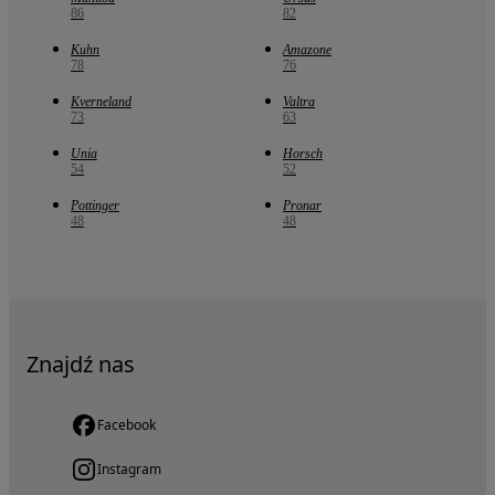
86
82
Kuhn
Amazone
78
76
Kverneland
Valtra
73
63
Unia
Horsch
54
52
Pottinger
Pronar
48
48
Znajdź nas
Facebook
Instagram