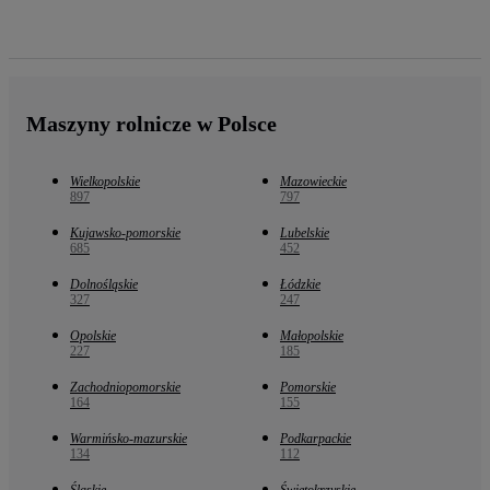
Maszyny rolnicze w Polsce
Wielkopolskie
Mazowieckie
897
797
Kujawsko-pomorskie
Lubelskie
685
452
Dolnośląskie
Łódzkie
327
247
Opolskie
Małopolskie
227
185
Zachodniopomorskie
Pomorskie
164
155
Warmińsko-mazurskie
Podkarpackie
134
112