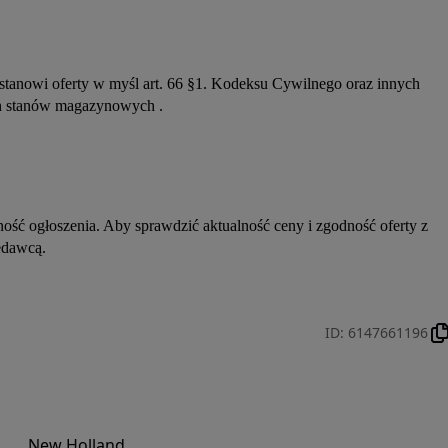
 stanowi oferty w myśl art. 66 §1. Kodeksu Cywilnego oraz innych 
ych stanów magazynowych .
ść ogłoszenia. Aby sprawdzić aktualność ceny i zgodność oferty z 
edawcą.
ID
:
6147661196
New Holland