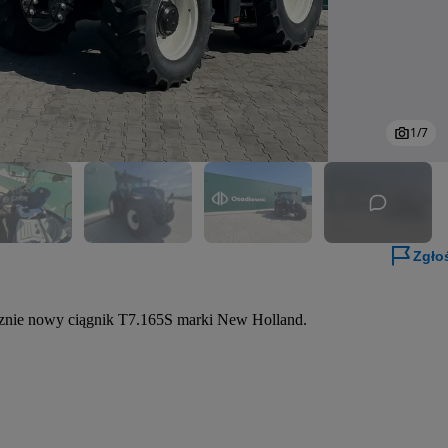
1
/
7
Zgło
znie nowy ciągnik T7.165S marki New Holland.