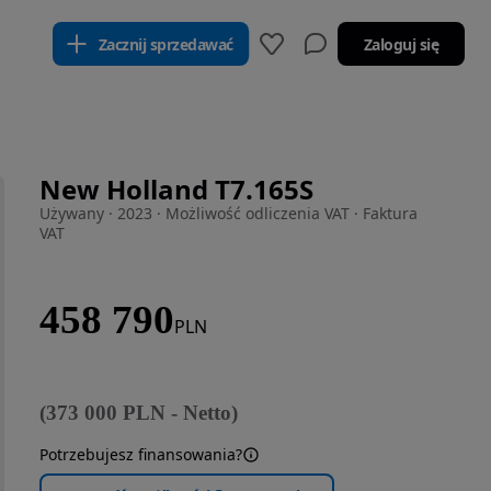
Zacznij sprzedawać
Zaloguj się
New Holland T7.165S
Używany · 2023 · Możliwość odliczenia VAT · Faktura
VAT
458 790
PLN
(
373 000
PLN
-
Netto
)
Potrzebujesz finansowania?