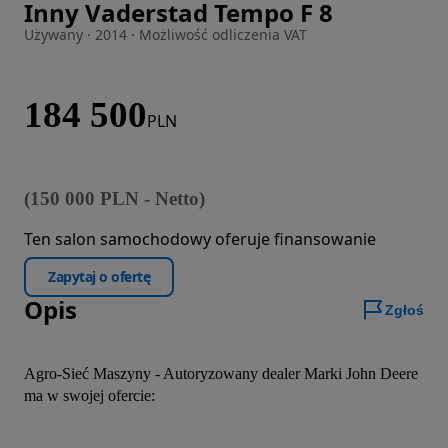
Inny Vaderstad Tempo F 8
Zdjęcie 1 z 8
Używany · 2014 · Możliwość odliczenia VAT
184 500
PLN
(
150 000
PLN
-
Netto
)
Ten salon samochodowy oferuje finansowanie
Zapytaj o ofertę
Opis
Zgłoś
Agro-Sieć Maszyny - Autoryzowany dealer Marki John Deere 
ma w swojej ofercie: