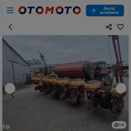
Zacznij
sprzedawać
1
/
8