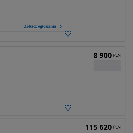
Zobacz ogłoszenia
8 900
PLN
115 620
PLN