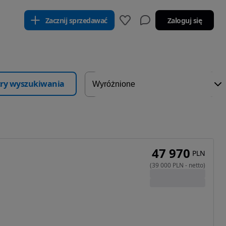
Zacznij sprzedawać
Zaloguj się
ltry wyszukiwania
47 970
PLN
(
39 000
PLN
-
netto
)