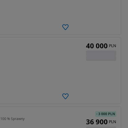
40 000
PLN
-
3 000 PLN
W 100 % Sprawny
36 900
PLN