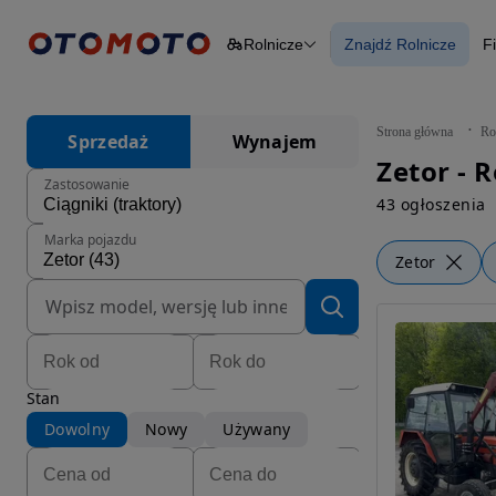
Rolnicze
Znajdź Rolnicze
F
Osobowe
Ciężarowe
Znajdź Rolnicze
Budowlane
Dostawcze
Motocykle
Strona główna
Ro
Sprzedaż
Wynajem
Przyczepy
Zetor - R
Rolnicze
Zastosowanie
Części
43 ogłoszenia
Marka pojazdu
Zetor
Stan
Dowolny
Nowy
Używany