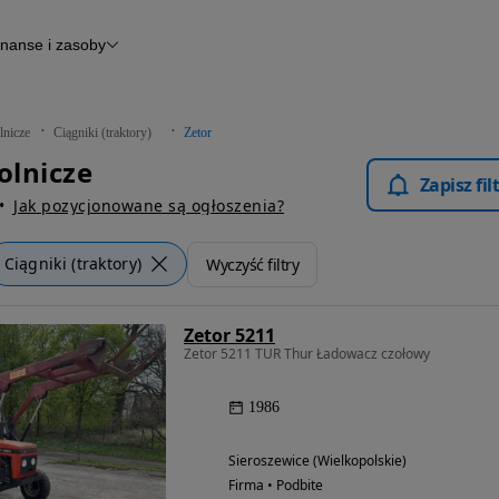
inanse i zasoby
Finansowanie
Otomoto News
lnicze
Ciągniki (traktory)
Zetor
olnicze
Zapisz fi
Jak pozycjonowane są ogłoszenia?
Ciągniki (traktory)
Wyczyść filtry
Zetor 5211
Zetor 5211 TUR Thur Ładowacz czołowy
1986
Sieroszewice (Wielkopolskie)
Firma • Podbite