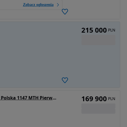
Zobacz ogłoszenia
215 000
PLN
169 900
Zetor PROXIMA 80 FORTERRA Salon Polska 1147 MTH Pierwszy właściciel Jak nowy
PLN