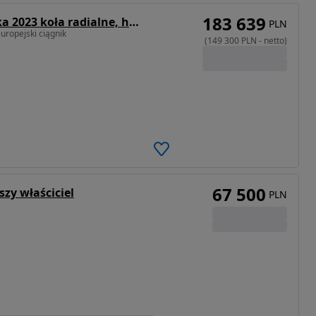
183 639
Zetor Major CL80 wyprzedaż rocznika 2023 koła radialne, hydr. II sekcyjna
PLN
uropejski ciągnik
(
149 300
PLN
-
netto
)
67 500
zy właściciel
PLN