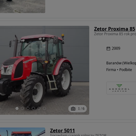
Zetor Proxima 85
Zetor Proxima 85 rok pro
2009
Baranów (Wielkop
Firma • Podbite
1
/
6
Zetor 5011
Sprzedam ciągnik rolniczy ZETOR