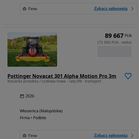
Zobacz ogłoszenia
Firma
89 667
PLN
(
72 900
PLN
-
netto
)
Pottinger Novacat 301 Alpha Motion Pro 3m
Kosiarka przednia / czołowa nowa - raty 0% - transport
2026
Włosienica (Małopolskie)
Firma • Podbite
Zobacz ogłoszenia
Firma