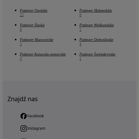
Pottinger Opolskie
Pottinger Małopolskie
13
8
Pottinger Śląskie
Pottinger Wielkopolskie
8
5
Pottinger Mazowieckie
Pottinger Dolnośląskie
5
4
Pottinger Kujawsko-pomorskie
Pottinger Świętokrzyskie
4
1
Znajdź nas
Facebook
Instagram