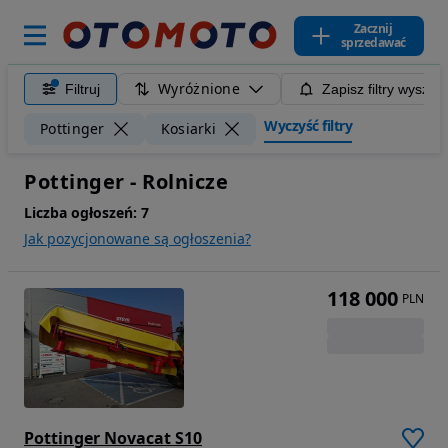
Zacznij
sprzedawać
Wyróżnione
Filtruj
Zapisz filtry wyszuk
Wyczyść filtry
Pottinger
Kosiarki
Pottinger - Rolnicze
Liczba ogłoszeń:
7
Jak pozycjonowane są ogłoszenia?
118 000
PLN
Pottinger Novacat S10