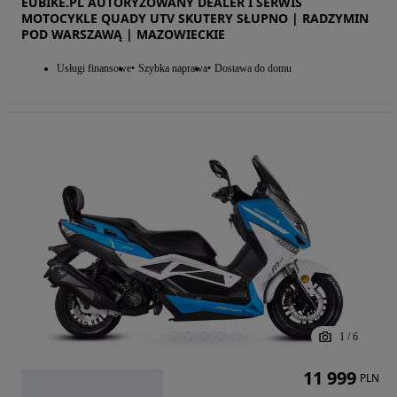
EUBIKE.PL AUTORYZOWANY DEALER I SERWIS
MOTOCYKLE QUADY UTV SKUTERY SŁUPNO | RADZYMIN
POD WARSZAWĄ | MAZOWIECKIE
Usługi finansowe
Szybka naprawa
Dostawa do domu
1
/
6
11 999
PLN