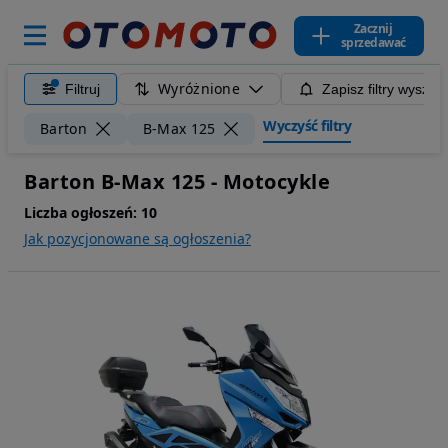
Zacznij
sprzedawać
Wyróżnione
Filtruj
Zapisz filtry wyszuk
Wyczyść filtry
Barton
B-Max 125
Barton B-Max 125 - Motocykle
Liczba ogłoszeń:
10
Jak pozycjonowane są ogłoszenia?