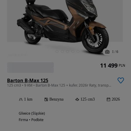
1
/
6
11 499
PLN
Barton B-Max 125
125 cm3 • 9 KM • Barton B-Max 125 + kufer. 2026r Raty, transport cały kraj
1 km
Benzyna
125 cm3
2026
Gliwice (Śląskie)
Firma • Podbite