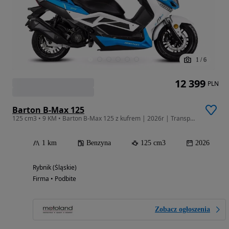
1
/
6
12 399
PLN
Barton B-Max 125
125 cm3 • 9 KM • Barton B-Max 125 z kufrem | 2026r | Transport | Raty
1 km
Benzyna
125 cm3
2026
Rybnik (Śląskie)
Firma • Podbite
Zobacz ogłoszenia