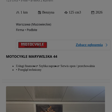
125 cm3 • 9 KM • B-MAX z kufrem
1 km
Benzyna
125 cm3
2026
Warszawa (Mazowieckie)
Firma • Podbite
Zobacz ogłoszenia
MOTOCYKLE MARYWILSKA 44
Usługi finansowe
Szybka naprawa
Serwis opon / przechowalnia
Przegląd techniczny