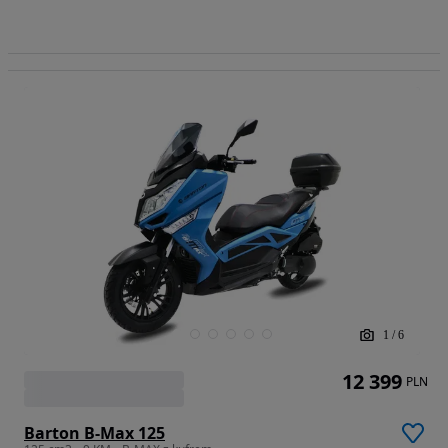
1
/
6
12 399
PLN
Barton B-Max 125