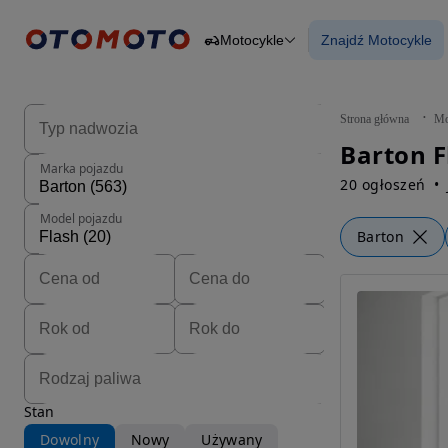
Motocykle
Znajdź Motocykle
Osobowe
Ciężarowe
Znajdź Motocy
Budowlane
Dostawcze
Motocykle
Strona główna
Mo
Przyczepy
Barton F
Rolnicze
Marka pojazdu
Części
20 ogłoszeń
Model pojazdu
Barton
Stan
Dowolny
Nowy
Używany