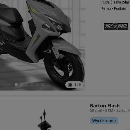
Ruda Śląska (Śląs
Firma • Podbite
1
/
6
Barton Flash
50 cm3 • 3 KM • Barton F
Wyróżnione