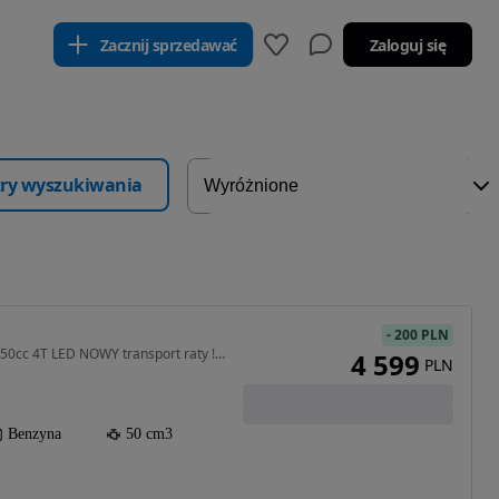
Zacznij sprzedawać
Zaloguj się
ltry wyszukiwania
-
200 PLN
50 cm3 • 5 KM • SKUTER 50cc 4T LED NOWY transport raty ! okazja ! WYPRZEDAŻ ROCZNIKA
4 599
PLN
Benzyna
50 cm3