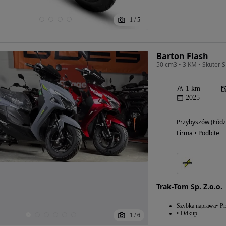
1
/
5
Barton Flash
1 km
2025
Przybyszów (Łódz
Firma • Podbite
Trak-Tom Sp. Z.o.o.
Szybka naprawa
Pr
Odkup
1
/
6