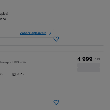
ąskie)
wano
Zobacz ogłoszenia
4 999
PLN
4 transport, KRAKÓW
m3
2025