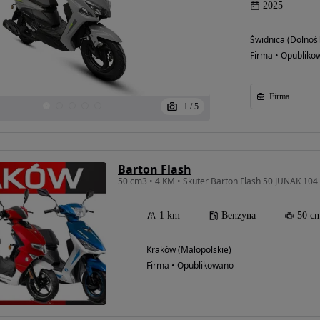
2025
Świdnica (Dolnośl
Firma • Opubliko
Firma
1
/
5
Barton Flash
50 cm3 • 4 KM • Skuter Barton Flash 50 JUNAK 10
1 km
Benzyna
50 c
Kraków (Małopolskie)
Firma • Opublikowano