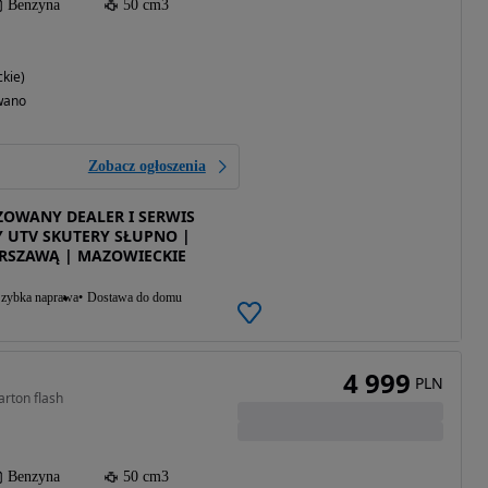
Benzyna
50 cm3
kie)
wano
Zobacz ogłoszenia
ZOWANY DEALER I SERWIS
 UTV SKUTERY SŁUPNO |
RSZAWĄ | MAZOWIECKIE
zybka naprawa
Dostawa do domu
4 999
PLN
arton flash
Benzyna
50 cm3