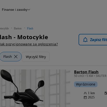
Finanse i zasoby
kle
Finansowanie
Raport historii pojazdu
Otomoto News
tocykle
Barton
Flash
lash - Motocykle
Zapisz fi
Jak pozycjonowane są ogłoszenia?
Flash
Wyczyść filtry
Barton Flash
Wyróżnione
1 km
2025