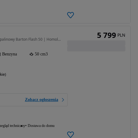
5 799
PLN
50 cm3 • 3 KM • Skuter Spalinowy Barton Flash 50 | Homologacja | Nowy | Idealny Dojazd
Benzyna
50 cm3
kie)
Zobacz ogłoszenia
zegląd techniczny
Dostawa do domu