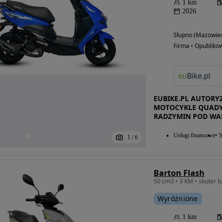
1 km
2026
Słupno (Mazowiec
Firma • Opubliko
EUBIKE.PL AUTORY
MOTOCYKLE QUADY
RADZYMIN POD WA
Usługi finansowe
S
1
/
6
Możliwość
Barton Flash
finansowania
50 cm3 • 3 KM • skuter b
Wyróżnione
1 km