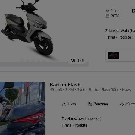
1 km
2026
Zduńska Wola (Łó
Firma • Podbite
1
/
6
Barton Flash
49 cm3 • 3 KM • Skuter Barton Flash 50cc • Nowy • 
1 km
Benzyna
49 c
Trzebieszów (Lubelskie)
Firma • Podbite