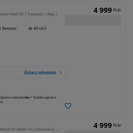
4 999
PLN
arton Flash 50 | Transport | Raty |
Benzyna
49 cm3
Zobacz ogłoszenia
aprawa samochodów
Szybka naprawa
ie
4 999
PLN
50 cm3 • 3 KM • 50cm3 Wtrysk EFI Skuter 4T Czterosuw El. Starter LED Raty Transport