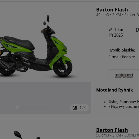
Barton Flash
49 cm3 • 3 KM • Skuter B
1 km
2025
Rybnik (Śląskie)
Firma • Podbite
Motoland Rybnik
Usługi finansowe
N
Naprawy blacharsk
1
/
6
Barton Flash