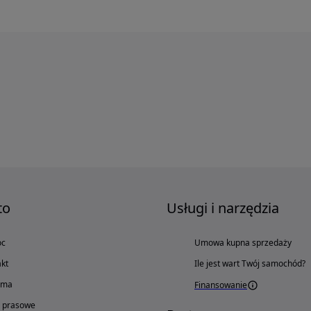
to
Usługi i narzędzia
oc
Umowa kupna sprzedaży
kt
Ile jest wart Twój samochód?
ama
Finansowanie
o prasowe