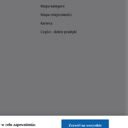
Mapa kategorii
Mapa miejscowości
Kariera
Części - dobre praktyki
w celu zapewnienia:
Zezwól na wszystkie