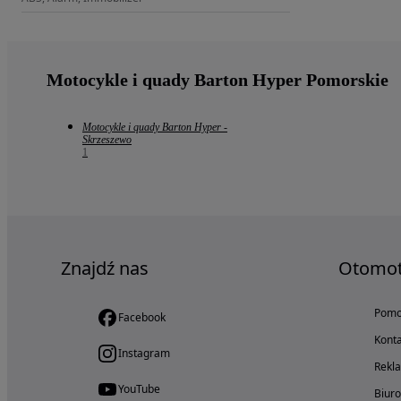
Motocykle i quady Barton Hyper Pomorskie
Motocykle i quady Barton Hyper -
Skrzeszewo
1
Znajdź nas
Otomo
Pom
Facebook
Konta
Instagram
Rekl
YouTube
Biur