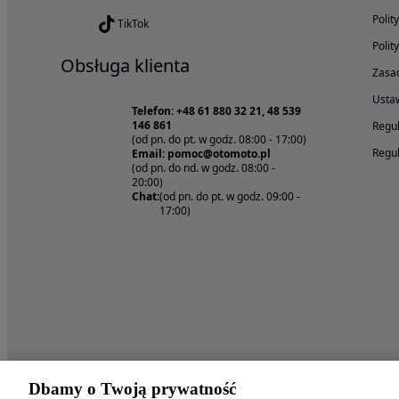
Polit
TikTok
Polit
Obsługa klienta
Zasad
Ustaw
Telefon: +48 61 880 32 21, 48 539
146 861
Regul
(od pn. do pt. w godz. 08:00 - 17:00)
Regul
Email: pomoc@otomoto.pl
(od pn. do nd. w godz. 08:00 -
20:00)
Chat:
(od pn. do pt. w godz. 09:00 -
17:00)
Dbamy o Twoją prywatność