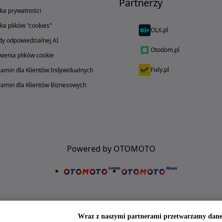
Partnerzy
yka prywatności
yka plików "cookies"
OLX.pl
y odpowiedzialnej AI
Otodom.pl
ienia plików cookie
Fixly.pl
amin dla Klientów Indywidualnych
amin dla Klientów Biznesowych
Powered by OTOMOTO
Wraz z naszymi partnerami przetwarzamy dane 