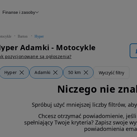
Finanse i zasoby
kle
Finansowanie
Raport historii pojazdu
Otomoto News
tocykle
Barton
Hyper
Hyper Adamki - Motocykle
ak pozycjonowane są ogłoszenia?
Hyper
Adamki
50 km
Wyczyść filtry
Niczego nie zna
Spróbuj użyć mniejszej liczby filtrów, a
Chcesz otrzymać powiadomienie, jeśl
spełniający Twoje kryteria? Zapisz swoje w
powiadomienia ema