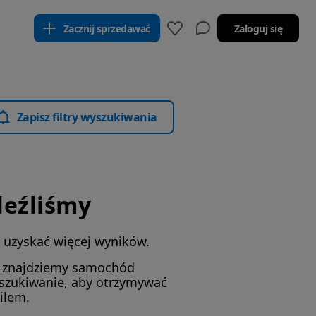
Zacznij sprzedawać
Zaloguj się
Zapisz filtry wyszukiwania
leźliśmy
by uzyskać więcej wyników.
i znajdziemy samochód
yszukiwanie, aby otrzymywać
ilem.