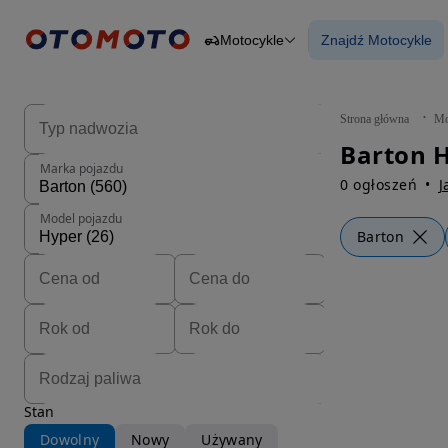
Motocykle
Znajdź Motocykle
Osobowe
Ciężarowe
Znajdź Motocy
Budowlane
Dostawcze
Motocykle
Strona główna
Mo
Przyczepy
Barton 
Rolnicze
Marka pojazdu
Części
0 ogłoszeń
J
Model pojazdu
Barton
Stan
Dowolny
Nowy
Używany