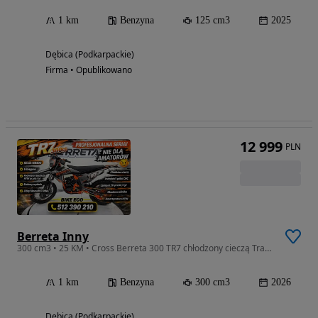
1 km
Benzyna
125 cm3
2025
Dębica (Podkarpackie)
Firma • Opublikowano
12 999
PLN
Berreta Inny
300 cm3 • 25 KM • Cross Berreta 300 TR7 chłodzony cieczą Transport Raty Asix XT XR XB
1 km
Benzyna
300 cm3
2026
Dębica (Podkarpackie)