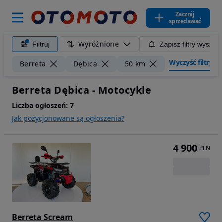
Zacznij
sprzedawać
Wyróżnione
Filtruj
Zapisz filtry wyszuk
Wyczyść filtry
Berreta
Dębica
50 km
Berreta Dębica - Motocykle
Liczba ogłoszeń:
7
Jak pozycjonowane są ogłoszenia?
4 900
PLN
Berreta Scream