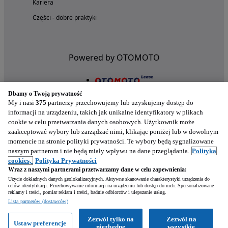
Kariera
Części - dobre praktyki
Powered by OTOMOTO
Dbamy o Twoją prywatność
My i nasi
375
partnerzy przechowujemy lub uzyskujemy dostęp do
informacji na urządzeniu, takich jak unikalne identyfikatory w plikach
cookie w celu przetwarzania danych osobowych. Użytkownik może
zaakceptować wybory lub zarządzać nimi, klikając poniżej lub w dowolnym
momencie na stronie polityki prywatności. Te wybory będą sygnalizowane
naszym partnerom i nie będą miały wpływu na dane przeglądania.
Polityka
Nasze aplikacje w twoim telefonie
cookies,
Polityka Prywatności
Wraz z naszymi partnerami przetwarzamy dane w celu zapewnienia:
Użycie dokładnych danych geolokalizacyjnych. Aktywne skanowanie charakterystyki urządzenia do
celów identyfikacji. Przechowywanie informacji na urządzeniu lub dostęp do nich. Spersonalizowane
reklamy i treści, pomiar reklam i treści, badnie odbiorców i ulepszanie usług.
Lista partnerów (dostawców)
Zezwól tylko na
Zezwól na
Ustaw preferencje
niezbędne
wszystkie