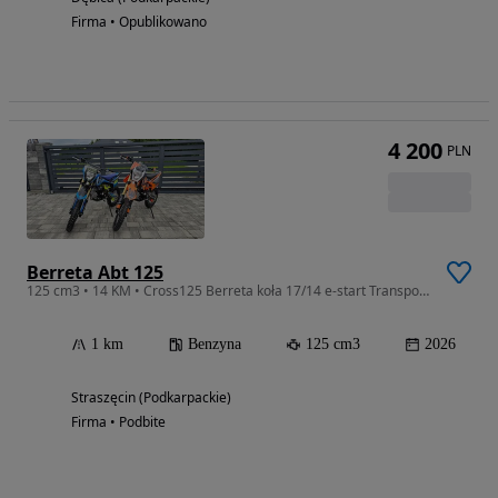
Firma • Opublikowano
4 200
PLN
Berreta Abt 125
125 cm3 • 14 KM • Cross125 Berreta koła 17/14 e-start Transport Raty Asix Barton
1 km
Benzyna
125 cm3
2026
Straszęcin (Podkarpackie)
Firma • Podbite