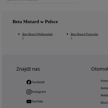
Beta Motard w Polsce
Beta Motard Wielkopolskie
Beta Motard Pomorskie
2
1
Znajdź nas
Otomo
Pom
Facebook
Konta
Instagram
Rekl
YouTube
Biur