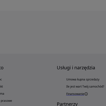
to
Usługi i narzędzia
oc
Umowa kupna sprzedaży
kt
Ile jest wart Twój samochód?
ama
Finansowanie
o prasowe
Partnerzy