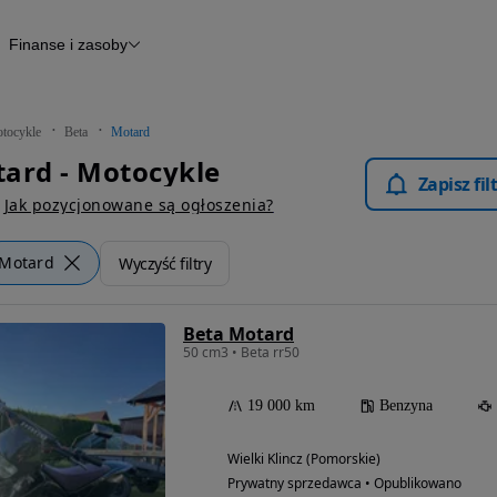
Finanse i zasoby
kle
Finansowanie
Raport historii pojazdu
Otomoto News
tocykle
Beta
Motard
ard - Motocykle
Zapisz fi
Jak pozycjonowane są ogłoszenia?
Motard
Wyczyść filtry
Beta Motard
50 cm3 • Beta rr50
19 000 km
Benzyna
Wielki Klincz (Pomorskie)
Prywatny sprzedawca • Opublikowano