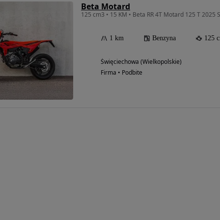
Beta Motard
125 cm3 • 15 KM • Beta RR 4T Motard 125 T 2025
1 km
Benzyna
125 
Święciechowa (Wielkopolskie)
Firma • Podbite
Możliwość
finansowania