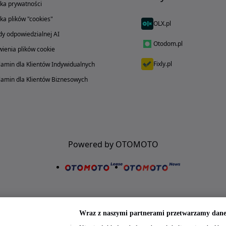
yka prywatności
yka plików "cookies"
OLX.pl
y odpowiedzialnej AI
Otodom.pl
ienia plików cookie
Fixly.pl
amin dla Klientów Indywidualnych
amin dla Klientów Biznesowych
Powered by OTOMOTO
Wraz z naszymi partnerami przetwarzamy dane 