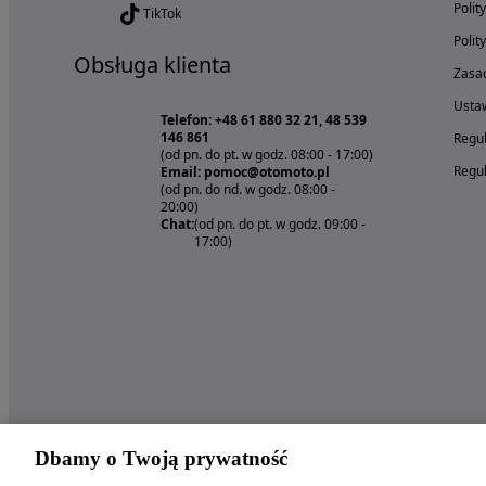
Polit
TikTok
Polit
Obsługa klienta
Zasad
Ustaw
Telefon: +48 61 880 32 21, 48 539
146 861
Regul
(od pn. do pt. w godz. 08:00 - 17:00)
Regul
Email: pomoc@otomoto.pl
(od pn. do nd. w godz. 08:00 -
20:00)
Chat:
(od pn. do pt. w godz. 09:00 -
17:00)
Dbamy o Twoją prywatność