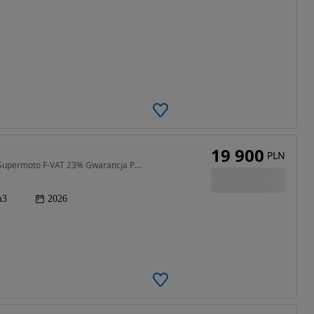
19 900
PLN
50 cm3 • 4 KM • Beta RR Motard 2T 50 Track 2026 Supermoto F-VAT 23% Gwarancja Promocja
m3
2026