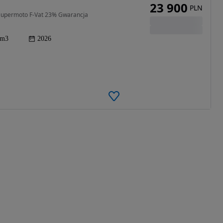
23 900
PLN
 Supermoto F-Vat 23% Gwarancja
cm3
2026