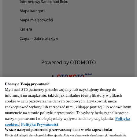
Internetowy Samochód Roku
Mapa kategorii
Mapa miejscowości
Kariera
Części - dobre praktyki
Powered by OTOMOTO
Dbamy o Twoją prywatność
My i nasi
375
partnerzy przechowujemy lub uzyskujemy dostęp do
informacji na urządzeniu, takich jak unikalne identyfikatory w plikach
cookie w celu przetwarzania danych osobowych. Użytkownik może
zaakceptować wybory lub zarządzać nimi, klikając poniżej lub w dowolnym
momencie na stronie polityki prywatności. Te wybory będą sygnalizowane
naszym partnerom i nie będą miały wpływu na dane przeglądania.
Polityka
Nasze aplikacje w twoim telefonie
cookies,
Polityka Prywatności
Wraz z naszymi partnerami przetwarzamy dane w celu zapewnienia:
Użycie dokładnych danych geolokalizacyjnych. Aktywne skanowanie charakterystyki urządzenia do