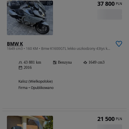
37 800
PLN
BMW K
1649 cm3 • 160 KM • Bmw K1600GTL lekko uszkodzony 43tys km 2016r K1600GT k 1600 gtl
43 881 km
Benzyna
1649 cm3
2016
Kalisz (Wielkopolskie)
Firma • Opublikowano
21 500
PLN