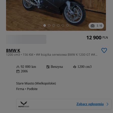
1
/
6
12 900
PLN
BMW K
1200 cm3 • 156 KM • ## książka serwisowa BMW K 1200 GT ## esa xenon 3 kufry
92 000 km
Benzyna
1200 cm3
2006
Stare Miasto (Wielkopolskie)
Firma • Podbite
Zobacz ogłoszenia