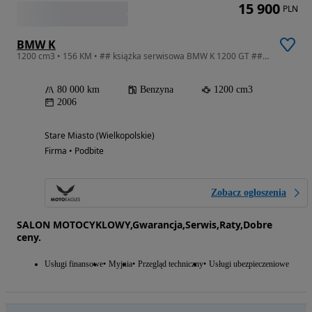
15 900
PLN
BMW K
1200 cm3 • 156 KM • ## książka serwisowa BMW K 1200 GT ## ZABANY JAK NOWY esa xenon
80 000 km
Benzyna
1200 cm3
2006
Stare Miasto (Wielkopolskie)
Firma • Podbite
Zobacz ogłoszenia
SALON MOTOCYKLOWY,Gwarancja,Serwis,Raty,Dobre
ceny.
Usługi finansowe
Myjnia
Przegląd techniczny
Usługi ubezpieczeniowe