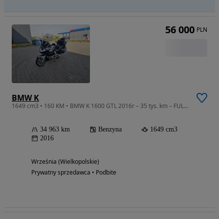
56 000
PLN
BMW K
1649 cm3 • 160 KM • BMW K 1600 GTL 2016r – 35 tys. km – FULL – wersja Exclusive doposażona
34 963 km
Benzyna
1649 cm3
2016
Września (Wielkopolskie)
Prywatny sprzedawca • Podbite