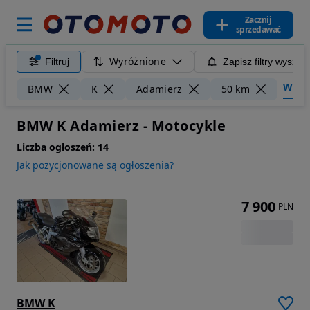
Zacznij
sprzedawać
Wyróżnione
Filtruj
Zapisz filtry wyszuk
Wyczyś
BMW
K
Adamierz
50 km
BMW K Adamierz - Motocykle
Liczba ogłoszeń:
14
Jak pozycjonowane są ogłoszenia?
7 900
PLN
BMW K