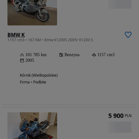
BMW K
1157 cm3 • 167 KM • Bmw K1200S 2005r K1200 S
101 785 km
Benzyna
1157 cm3
2005
Kórnik (Wielkopolskie)
Firma • Podbite
5 900
PLN