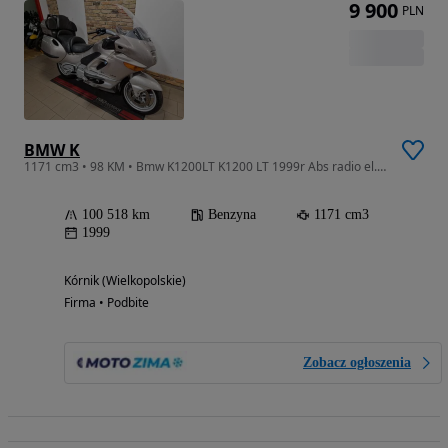
9 900
PLN
BMW K
1171 cm3 • 98 KM • Bmw K1200LT K1200 LT 1999r Abs radio el.nóżka centralna
100 518 km
Benzyna
1171 cm3
1999
Kórnik (Wielkopolskie)
Firma • Podbite
Zobacz ogłoszenia