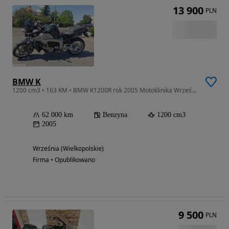
13 900
PLN
BMW K
1200 cm3 • 163 KM • BMW K1200R rok 2005 Motoklinika Września
62 000 km
Benzyna
1200 cm3
2005
Września (Wielkopolskie)
Firma • Opublikowano
9 500
PLN