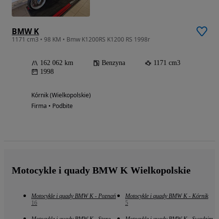
BMW K
1171 cm3 • 98 KM • Bmw K1200RS K1200 RS 1998r
162 062 km
Benzyna
1171 cm3
1998
Kórnik (Wielkopolskie)
Firma • Podbite
Motocykle i quady BMW K Wielkopolskie
Motocykle i quady BMW K - Poznań
Motocykle i quady BMW K - Kórnik
16
5
Motocykle i quady BMW K - Stare
Motocykle i quady BMW K - Swadzim