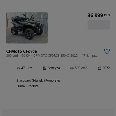
36 999
PLN
CFMoto CForce
800 cm3 • 60 KM • CF MOTO CFORCE 850XC 2022r - 471km przebiegu! zarejstrowany, jak nowy
471 km
Benzyna
800 cm3
2022
Starogard Gdański (Pomorskie)
Firma • Podbite