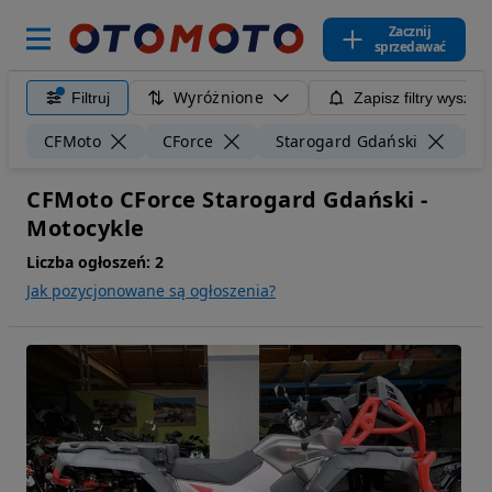
Zacznij
sprzedawać
Wyróżnione
Filtruj
Zapisz filtry wyszuk
CFMoto
CForce
Starogard Gdański
5
CFMoto CForce Starogard Gdański -
Motocykle
Liczba ogłoszeń:
2
Jak pozycjonowane są ogłoszenia?