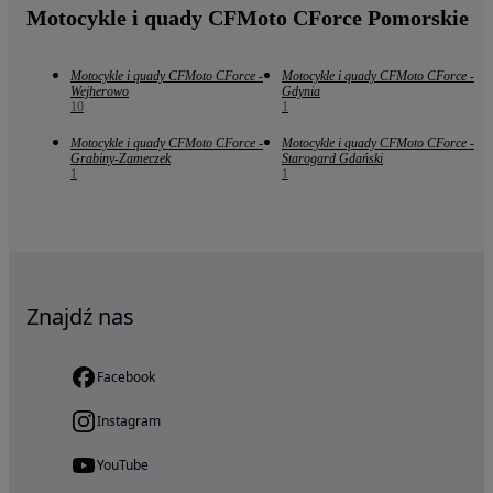
Motocykle i quady CFMoto CForce Pomorskie
Motocykle i quady CFMoto CForce -
Motocykle i quady CFMoto CForce -
Wejherowo
Gdynia
10
1
Motocykle i quady CFMoto CForce -
Motocykle i quady CFMoto CForce -
Grabiny-Zameczek
Starogard Gdański
1
1
Znajdź nas
Facebook
Instagram
YouTube