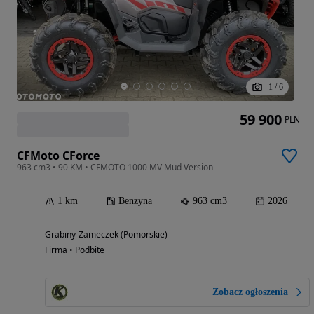
1
/
6
59 900
PLN
CFMoto CForce
963 cm3 • 90 KM • CFMOTO 1000 MV Mud Version
1 km
Benzyna
963 cm3
2026
Grabiny-Zameczek (Pomorskie)
Firma • Podbite
Zobacz ogłoszenia