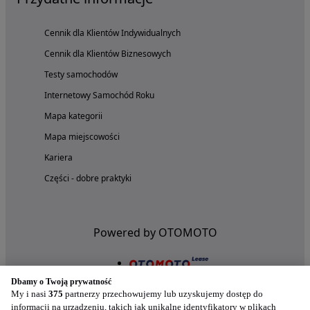
Cennik dla Klientów Indywidualnych
Cennik dla Klientów Biznesowych
Testy samochodów
Internetowy Samochód Roku
Mapa kategorii
Mapa miejscowości
Kariera
Części - dobre praktyki
Powered by OTOMOTO
Dbamy o Twoją prywatność
My i nasi
375
partnerzy przechowujemy lub uzyskujemy dostęp do
informacji na urządzeniu, takich jak unikalne identyfikatory w plikach