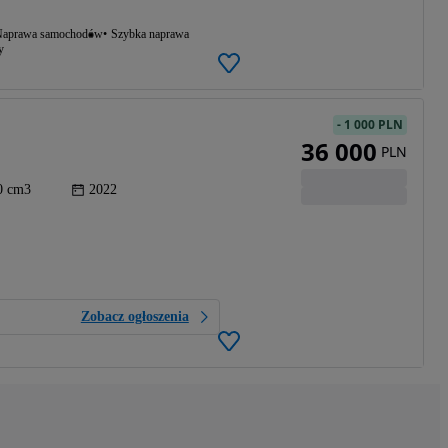
aprawa samochodów
Szybka naprawa
y
-
1 000 PLN
36 000
PLN
0 cm3
2022
Zobacz ogłoszenia