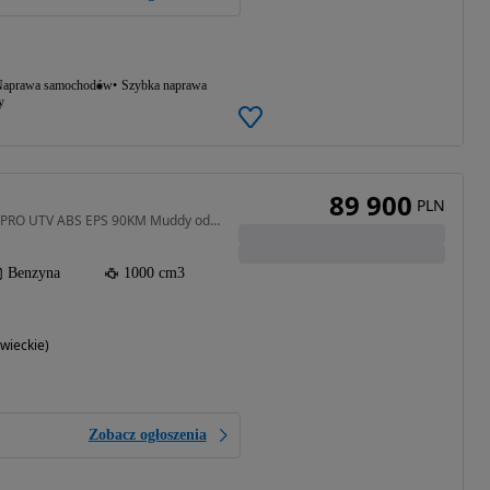
aprawa samochodów
Szybka naprawa
y
89 900
PLN
1000 cm3 • 90 KM • U10 PRO UTV ABS EPS 90KM Muddy od Ręki
Benzyna
1000 cm3
ieckie)
Zobacz ogłoszenia