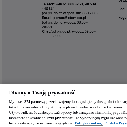
Ustaw
Telefon: +48 61 880 32 21, 48 539
146 861
Regul
(od pn. do pt. w godz. 08:00 - 17:00)
Regul
Email: pomoc@otomoto.pl
(od pn. do nd. w godz. 08:00 -
20:00)
Chat:
(od pn. do pt. w godz. 09:00 -
17:00)
Dbamy o Twoją prywatność
My i nasi
375
partnerzy przechowujemy lub uzyskujemy dostęp do informacj
takich jak unikalne identyfikatory w plikach cookie w celu przetwarzania 
Użytkownik może zaakceptować wybory lub zarządzać nimi, klikając poniż
momencie na stronie polityki prywatności. Te wybory będą sygnalizowane n
będą miały wpływu na dane przeglądania.
Polityka cookies,
Polityka Pryw