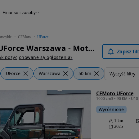
Finanse i zasoby
kle
Finansowanie
Raport historii pojazdu
Otomoto News
tocykle
CFMoto
UForce
CFMoto UForce Warszawa - Motocykle
Zapisz fi
ak pozycjonowane są ogłoszenia?
UForce
Warszawa
50 km
Wyczyść filtry
CFMoto UForce
Wyróżnione
1 km
2025