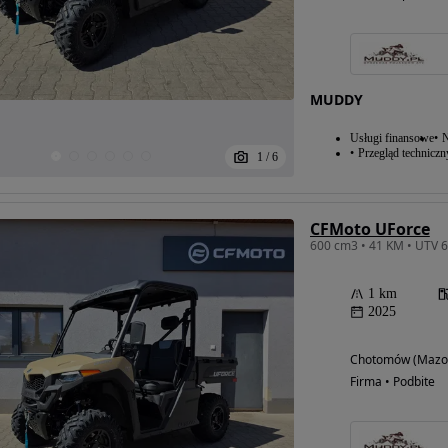
MUDDY
Usługi finansowe
N
Przegląd techniczn
1
/
6
CFMoto UForce
600 cm3 • 41 KM • UTV
1 km
2025
Możliwość
finansowania
Chotomów (Mazow
Firma • Podbite