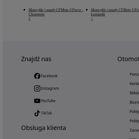
Motocykle i quady CFMoto UForce -
Motocykle i quady CFMoto UFor
Chotomów
Łomianki
4
1
Znajdź nas
Otomo
Pom
Facebook
Konta
Instagram
Rekl
YouTube
Biur
Polit
TikTok
Polit
Obsługa klienta
Zasad