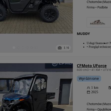
Chotomów (Mazow
Firma • Podbite
MUDDY
Usługi finansowe
N
Przegląd techniczn
1
/
6
CFMoto UForce
600 cm3 • 41 KM • UTV
Wyróżnione
1 km
2025
Chotomów (Mazow
Firma • Opubliko