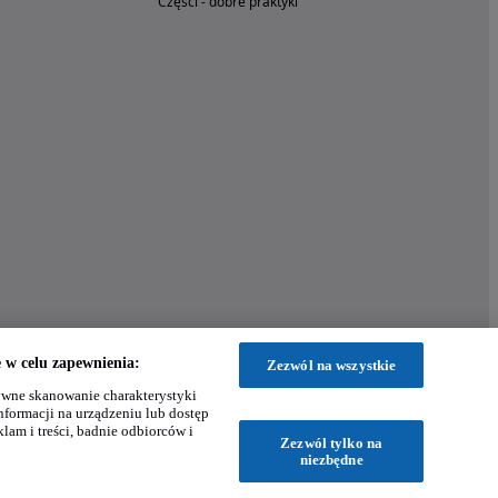
Części - dobre praktyki
w celu zapewnienia:
Zezwól na wszystkie
wne skanowanie charakterystyki
nformacji na urządzeniu lub dostęp
klam i treści, badnie odbiorców i
Zezwól tylko na
niezbędne