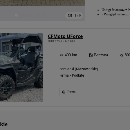
Usługi finansowe
N
Przegląd techniczn
1
/
6
CFMoto UForce
800 cm3 • 62 KM
400 km
Benzyna
80
Łomianki (Mazowieckie)
Firma • Podbite
Firma
kie