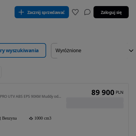
Zacznij sprzedawać
Zaloguj się
ltry wyszukiwania
89 900
PLN
1000 cm3 • 90 KM • U10 PRO UTV ABS EPS 90KM Muddy od Ręki
Benzyna
1000 cm3