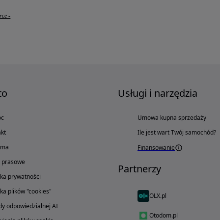
ce -
to
Usługi i narzędzia
oc
Umowa kupna sprzedaży
kt
Ile jest wart Twój samochód?
ama
Finansowanie
o prasowe
Partnerzy
yka prywatności
yka plików "cookies"
OLX.pl
y odpowiedzialnej AI
Otodom.pl