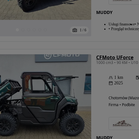
MUDDY
Usługi finansowe
N
Przegląd techniczn
1
/
6
CFMoto UForce
1 km
2025
Chotomów (Mazow
Firma • Podbite
MUDDY