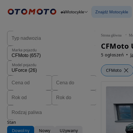
Motocykle
Znajdź Motocykle
Osobowe
Ciężarowe
Znajdź Motocy
Budowlane
Dostawcze
Motocykle
Strona główna
Mo
Przyczepy
Rolnicze
Marka pojazdu
Części
5 ogłoszeń
J
Model pojazdu
CFMoto
Stan
Dowolny
Nowy
Używany