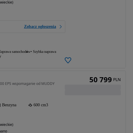
ieckie)
Zobacz ogłoszenia
aprawa samochodów
Szybka naprawa
y
50 799
PLN
 600 EPS wspomaganie od MUDDY
Benzyna
600 cm3
ieckie)
wano