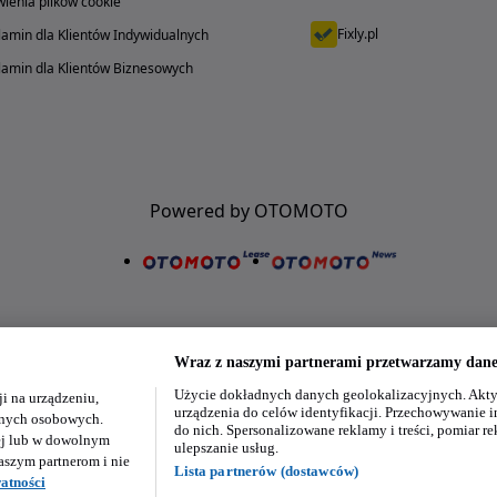
ienia plików cookie
Fixly.pl
amin dla Klientów Indywidualnych
amin dla Klientów Biznesowych
Powered by OTOMOTO
Wraz z naszymi partnerami przetwarzamy dane 
Użycie dokładnych danych geolokalizacyjnych. Akty
i na urządzeniu,
Nasze aplikacje w twoim telefonie
urządzenia do celów identyfikacji. Przechowywanie i
danych osobowych.
do nich. Spersonalizowane reklamy i treści, pomiar re
ej lub w dowolnym
ulepszanie usług.
aszym partnerom i nie
Lista partnerów (dostawców)
atności