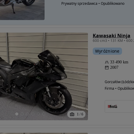
Prywatny sprzedawca • Opublikowano
Kawasaki Ninja
Wyróżnione
33 490 km
2007
Gorzałów (Łódzki
Firma • Opubliko
1
/
6