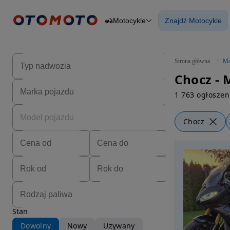
Motocykle
Znajdź Motocykle
Osobowe
Ciężarowe
Znajdź Motocy
Budowlane
Dostawcze
Motocykle
Strona główna
Mo
Przyczepy
Chocz - 
Rolnicze
Części
1 763 ogłoszen
Chocz
Stan
Dowolny
Nowy
Używany