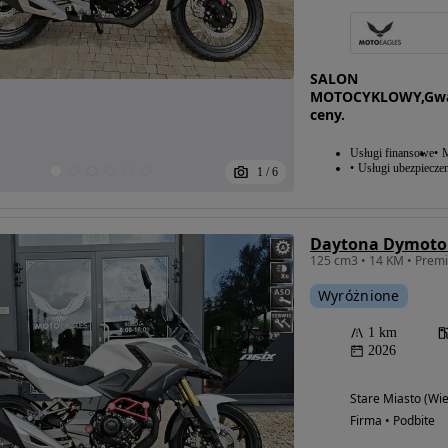
SALON
MOTOCYKLOWY,Gwara
ceny.
Usługi finansowe
M
Usługi ubezpiecze
1
/
6
Daytona Dymoto
Wyróżnione
1 km
2026
Stare Miasto (Wie
Firma • Podbite