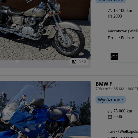
18 100 km
2003
Kaczanowo (Wielk
Firma • Podbite
1
/
6
BMW F
798 cm3 • 85 KM • 800S
Wyróżnione
75 000 km
2006
Turek (Wielkopols