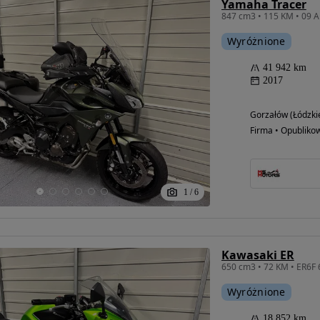
Yamaha Tracer
Wyróżnione
41 942 km
2017
Gorzałów (Łódzki
Firma • Opubliko
1
/
6
Możliwość
Kawasaki ER
finansowania
Wyróżnione
18 852 km