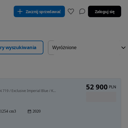
Zacznij sprzedawać
Zaloguj się
ltry wyszukiwania
52 900
PLN
1254 cm3 • 136 KM • / 2020 r. / 12.400 km. / OPTION 719 / Exclusive Imperial Blue / Kufry
1254 cm3
2020