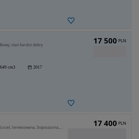
17 500
PLN
kowy, stan bardzo dobry
649 cm3
2017
17 400
PLN
125 cm3 • 15 KM • 1 Właściciel, Serwisowana, Doposażona, Limitowana Wersja Transport Rat