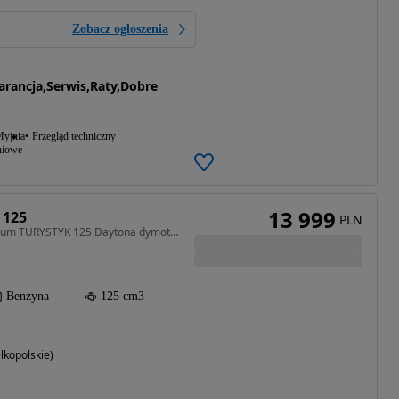
Zobacz ogłoszenia
ncja,Serwis,Raty,Dobre
yjnia
Przegląd techniczny
niowe
13 999
 125
PLN
125 cm3 • 14 KM • Premium TURYSTYK 125 Daytona dymoto 125 ,raty,dowóz
Benzyna
125 cm3
lkopolskie)