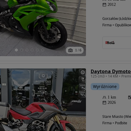
2012
Gorzałów (Łódzki
Firma • Opubliko
1
/
6
Daytona Dymoto 
Wyróżnione
1 km
2026
Stare Miasto (Wie
Firma • Podbite