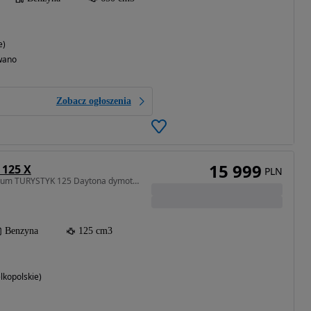
e)
wano
Zobacz ogłoszenia
15 999
125 X
PLN
125 cm3 • 14 KM • Premium TURYSTYK 125 Daytona dymoto 125 x szprychy,kufry,raty,dowóz
Benzyna
125 cm3
lkopolskie)