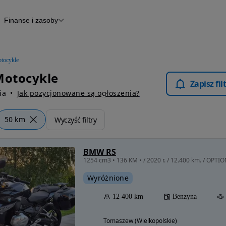
Finanse i zasoby
kle
Finansowanie
Raport historii pojazdu
Otomoto News
tocykle
Motocykle
Zapisz fi
ia
Jak pozycjonowane są ogłoszenia?
50 km
Wyczyść filtry
BMW RS
Wyróżnione
12 400 km
Benzyna
Tomaszew (Wielkopolskie)