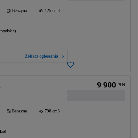
Benzyna
125 cm3
opolskie)
Zobacz ogłoszenia
9 900
PLN
T
Benzyna
798 cm3
kie)