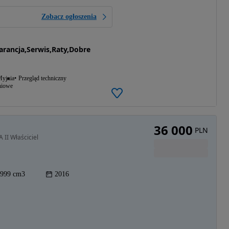
Zobacz ogłoszenia
ncja,Serwis,Raty,Dobre
yjnia
Przegląd techniczny
niowe
36 000
PLN
II Właściciel
999 cm3
2016