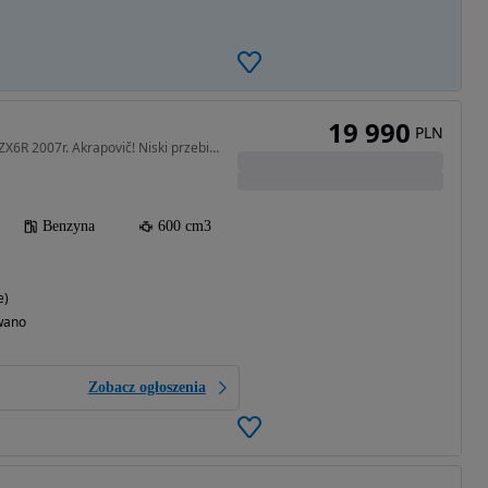
19 990
PLN
600 cm3 • 131 KM • 600 ZX6R 2007r. Akrapovič! Niski przebieg! 636 ZX-6R
Benzyna
600 cm3
e)
wano
Zobacz ogłoszenia