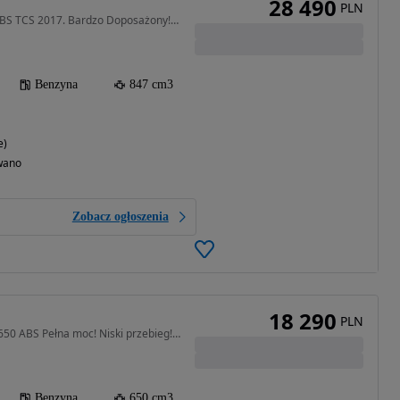
28 490
PLN
847 cm3 • 115 KM • 09 ABS TCS 2017. Bardzo Doposażony! MT 900 RATY!
Benzyna
847 cm3
e)
wano
Zobacz ogłoszenia
18 290
PLN
650 cm3 • 72 KM • ER6F 650 ABS Pełna moc! Niski przebieg! Transport! RATY!
Benzyna
650 cm3