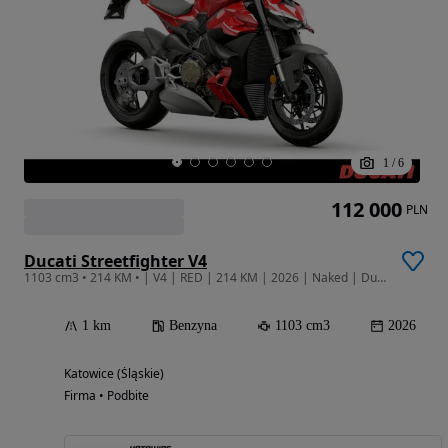
1
/
6
112 000
PLN
Ducati Streetfighter V4
1103 cm3 • 214 KM • | V4 | RED | 214 KM | 2026 | Naked | Ducati Katowice
1 km
Benzyna
1103 cm3
2026
Katowice (Śląskie)
Firma • Podbite