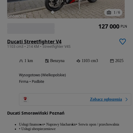
1
/
6
127 000
PLN
Ducati Streetfighter V4
1103 cm3 • 214 KM • Streetfighter V4S
1 km
Benzyna
1103 cm3
2025
Wysogotowo (Wielkopolskie)
Firma • Podbite
Zobacz ogłoszenia
Ducati Smorawiński Poznań
Usługi finansowe
Naprawy blacharskie
Serwis opon / przechowalnia
Usługi ubezpieczeniowe