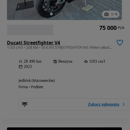
1
/
6
75 000
PLN
Ducati Streetfighter V4
1103 cm3 • 208 KM • DUCATI STREETFIGHTER V4S /Pełen układ Akrapovic / Gwarancja/ GREY NERO
28 490 km
Benzyna
1103 cm3
2023
Jedlińsk (Mazowieckie)
Firma • Podbite
Zobacz ogłoszenia