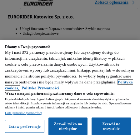
Zobacz ogłoszenia
EURORIDER Katowice Sp. z o.o.
Usługi finansowe
Naprawa samochodów
Szybka naprawa
Usługi ubezpieczeniowe
Dbamy o Twoją prywatność
My i nasi
375
partnerzy przechowujemy lub uzyskujemy dostęp do
informacji na urządzeniu, takich jak unikalne identyfikatory w plikach
cookie w celu przetwarzania danych osobowych. Użytkownik może
zaakceptować wybory lub zarządzać nimi, klikając poniżej lub w dowolnym
momencie na stronie polityki prywatności. Te wybory będą sygnalizowane
naszym partnerom i nie będą miały wpływu na dane przeglądania.
Polityka
cookies,
Polityka Prywatności
Wraz z naszymi partnerami przetwarzamy dane w celu zapewnienia:
Użycie dokładnych danych geolokalizacyjnych. Aktywne skanowanie charakterystyki urządzenia do
celów identyfikacji. Przechowywanie informacji na urządzeniu lub dostęp do nich. Spersonalizowane
reklamy i treści, pomiar reklam i treści, badnie odbiorców i ulepszanie usług.
Lista partnerów (dostawców)
Zezwól tylko na
Zezwól na
Ustaw preferencje
niezbędne
wszystkie