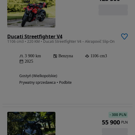
Ducati Streetfighter V4
1106 cm3 • 220 KM • Ducati Streetfighter V4 – Akrapovič Slip-On
3 900 km
Benzyna
1106 cm3
2025
Gostyń (Wielkopolskie)
Prywatny sprzedawca • Podbite
-
300 PLN
55 900
PLN