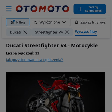
Zacznij
sprzedawać
Wyróżnione
Filtruj
Zapisz filtry wyszuk
Wyczyść filtry
Ducati
Streetfighter V4
Ducati Streetfighter V4 - Motocykle
Liczba ogłoszeń:
33
Jak pozycjonowane są ogłoszenia?