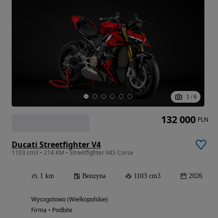
1
/
6
132 000
PLN
Ducati Streetfighter V4
1103 cm3 • 214 KM • Streetfighter V4S Corse
1 km
Benzyna
1103 cm3
2026
Wysogotowo (Wielkopolskie)
Firma • Podbite