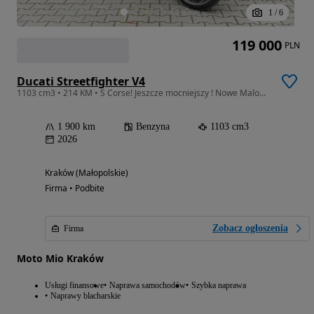
1
/
6
119 000
PLN
Ducati Streetfighter V4
1103 cm3 • 214 KM • S Corse! Jeszcze mocniejszy ! Nowe Malowanie 2026 ! Ducati Kraków
1 900 km
Benzyna
1103 cm3
2026
Kraków (Małopolskie)
Firma • Podbite
Zobacz ogłoszenia
Firma
Moto Mio Kraków
Usługi finansowe
Naprawa samochodów
Szybka naprawa
Naprawy blacharskie