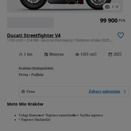
1
/
6
99 900
PLN
Ducati Streetfighter V4
1103 cm3 • 214 KM • Jeszcze mocniejszy ! Ostatnia sztuka 2025 ! Ducati Kraków
1 km
Benzyna
1103 cm3
2025
Kraków (Małopolskie)
Firma • Podbite
Zobacz ogłoszenia
Firma
Moto Mio Kraków
Usługi finansowe
Naprawa samochodów
Szybka naprawa
Naprawy blacharskie