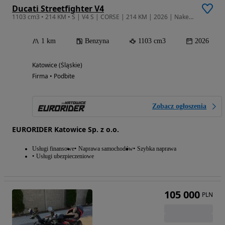
Ducati Streetfighter V4
1103 cm3 • 214 KM • S | V4 S | CORSE | 214 KM | 2026 | Naked | Ducati Katowice
1 km
Benzyna
1103 cm3
2026
Katowice (Śląskie)
Firma • Podbite
Zobacz ogłoszenia
EURORIDER Katowice Sp. z o.o.
Usługi finansowe
Naprawa samochodów
Szybka naprawa
Usługi ubezpieczeniowe
105 000
PLN