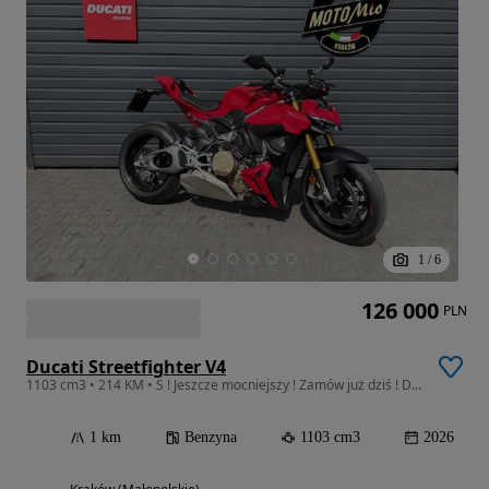
1
/
6
126 000
PLN
Ducati Streetfighter V4
1103 cm3 • 214 KM • S ! Jeszcze mocniejszy ! Zamów już dziś ! Ducati Kraków
1 km
Benzyna
1103 cm3
2026