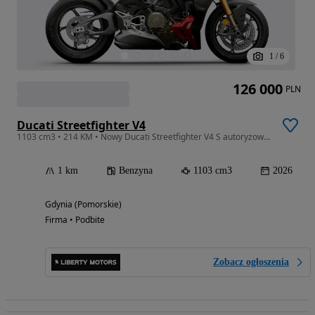
1
/
6
126 000
PLN
Ducati Streetfighter V4
1103 cm3 • 214 KM • Nowy Ducati Streetfighter V4 S autoryzowany dealer GDYNIA FV 23%
1 km
Benzyna
1103 cm3
2026
Gdynia (Pomorskie)
Firma • Podbite
Zobacz ogłoszenia