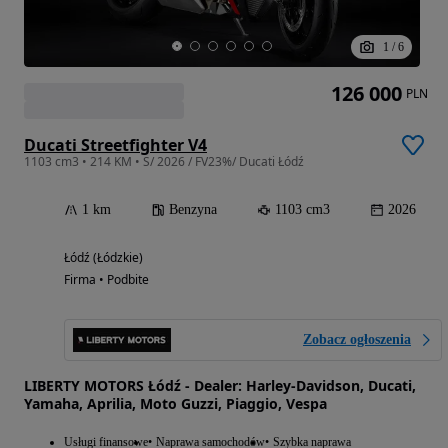
1
/
6
126 000
PLN
Ducati Streetfighter V4
1103 cm3 • 214 KM • S/ 2026 / FV23%/ Ducati Łódź
1 km
Benzyna
1103 cm3
2026
Łódź (Łódzkie)
Firma • Podbite
Zobacz ogłoszenia
LIBERTY MOTORS Łódź - Dealer: Harley-Davidson, Ducati,
Yamaha, Aprilia, Moto Guzzi, Piaggio, Vespa
Usługi finansowe
Naprawa samochodów
Szybka naprawa