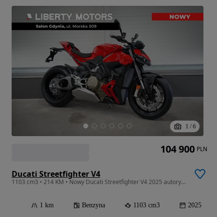
1
/
6
104 900
PLN
Ducati Streetfighter V4
1103 cm3 • 214 KM • Nowy Ducati Streetfighter V4 2025 autoryzowany dealer GDYNIA FV 23%
1 km
Benzyna
1103 cm3
2025