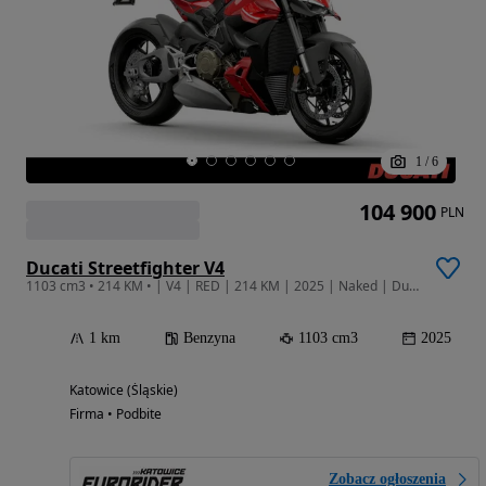
1
/
6
104 900
PLN
Ducati Streetfighter V4
1103 cm3 • 214 KM • | V4 | RED | 214 KM | 2025 | Naked | Ducati Katowice
1 km
Benzyna
1103 cm3
2025
Katowice (Śląskie)
Firma • Podbite
Zobacz ogłoszenia