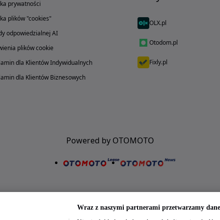
yka prywatności
yka plików "cookies"
OLX.pl
y odpowiedzialnej AI
Otodom.pl
ienia plików cookie
Fixly.pl
amin dla Klientów Indywidualnych
amin dla Klientów Biznesowych
Powered by OTOMOTO
Wraz z naszymi partnerami przetwarzamy dane 