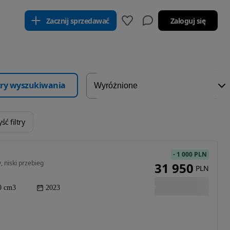
Zacznij sprzedawać
Zaloguj się
ltry wyszukiwania
ść filtry
-
1 000 PLN
 niski przebieg
31 950
PLN
0 cm3
2023