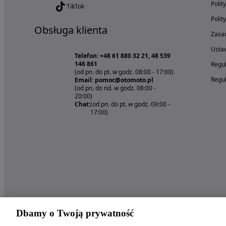
Polit
TikTok
Polit
Obsługa klienta
Zasad
Ustaw
Telefon: +48 61 880 32 21, 48 539
146 861
Regul
(od pn. do pt. w godz. 08:00 - 17:00)
Regul
Email: pomoc@otomoto.pl
(od pn. do nd. w godz. 08:00 -
20:00)
Chat:
(od pn. do pt. w godz. 09:00 -
17:00)
Dbamy o Twoją prywatność