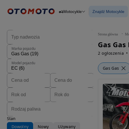
Motocykle
Znajdź Motocykle
Osobowe
Ciężarowe
Znajdź Motocy
Budowlane
Dostawcze
Motocykle
Strona główna
Mo
Przyczepy
Rolnicze
Marka pojazdu
Części
2 ogłoszenia
Model pojazdu
Gas Gas
Stan
Dowolny
Nowy
Używany