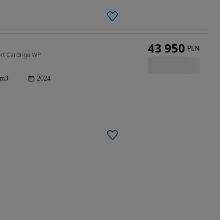
43 950
PLN
rt Cardrige WP
cm3
2024