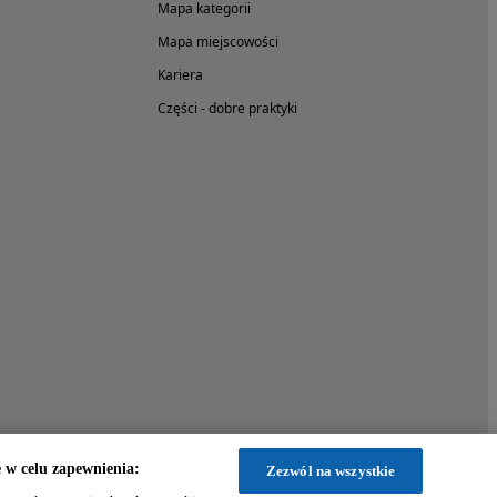
Mapa kategorii
Mapa miejscowości
Kariera
Części - dobre praktyki
w celu zapewnienia:
Zezwól na wszystkie