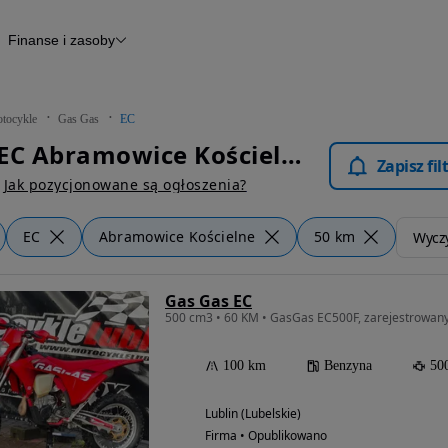
Finanse i zasoby
kle
Finansowanie
Raport historii pojazdu
Otomoto News
tocykle
Gas Gas
EC
Gas Gas EC Abramowice Kościelne - Motocykle
Zapisz fi
Jak pozycjonowane są ogłoszenia?
EC
Abramowice Kościelne
50 km
Wyczy
Gas Gas EC
500 cm3 • 60 KM • GasGas EC500F, zarejestrowany,
100 km
Benzyna
50
Lublin (Lubelskie)
Firma • Opublikowano