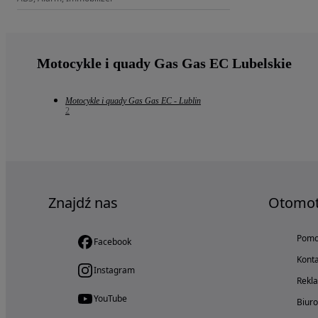
Motocykle i quady Gas Gas EC Lubelskie
Motocykle i quady Gas Gas EC - Lublin
2
Znajdź nas
Otomo
Pom
Facebook
Konta
Instagram
Rekl
YouTube
Biur