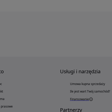
to
Usługi i narzędzia
oc
Umowa kupna sprzedaży
kt
Ile jest wart Twój samochód?
ama
Finansowanie
o prasowe
Partnerzy