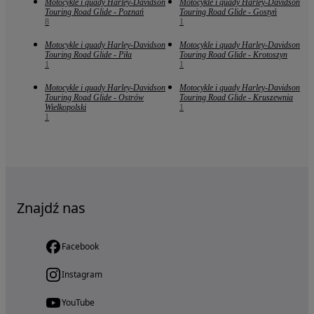
Motocykle i quady Harley-Davidson
Motocykle i quady Harley-Davidson
Touring Road Glide - Poznań
Touring Road Glide - Gostyń
8
1
Motocykle i quady Harley-Davidson
Motocykle i quady Harley-Davidson
Touring Road Glide - Piła
Touring Road Glide - Krotoszyn
1
1
Motocykle i quady Harley-Davidson
Motocykle i quady Harley-Davidson
Touring Road Glide - Ostrów
Touring Road Glide - Kruszewnia
Wielkopolski
1
1
Znajdź nas
Facebook
Instagram
YouTube