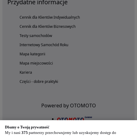
Przydatne informacje
Cennik dla Klientów Indywidualnych
Cennik dla Klientów Biznesowych
Testy samochodów
Internetowy Samochód Roku
Mapa kategorii
Mapa miejscowości
Kariera
Części - dobre praktyki
Powered by OTOMOTO
Dbamy o Twoją prywatność
My i nasi
375
partnerzy przechowujemy lub uzyskujemy dostęp do