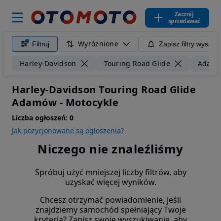
Zacznij
sprzedawać
Wyróżnione
Filtruj
Zapisz filtry wyszuk
Harley-Davidson
Touring Road Glide
Adam
Harley-Davidson Touring Road Glide
Adamów - Motocykle
Liczba ogłoszeń:
0
Jak pozycjonowane są ogłoszenia?
Niczego nie znaleźliśmy
Spróbuj użyć mniejszej liczby filtrów, aby
uzyskać więcej wyników.
Chcesz otrzymać powiadomienie, jeśli
znajdziemy samochód spełniający Twoje
kryteria? Zapisz swoje wyszukiwanie, aby