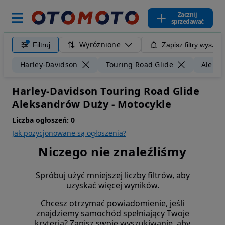
Zacznij
sprzedawać
Wyróżnione
Filtruj
Zapisz filtry wyszuk
Harley-Davidson
Touring Road Glide
Aleks
Harley-Davidson Touring Road Glide
Aleksandrów Duży - Motocykle
Liczba ogłoszeń:
0
Jak pozycjonowane są ogłoszenia?
Niczego nie znaleźliśmy
Spróbuj użyć mniejszej liczby filtrów, aby
uzyskać więcej wyników.
Chcesz otrzymać powiadomienie, jeśli
znajdziemy samochód spełniający Twoje
kryteria? Zapisz swoje wyszukiwanie, aby