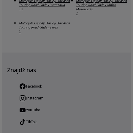
Motocykle i quady Harley-Davidson
Motocykle i quady Harley-Davidson
Touring Road Glide - Warszawa
Touring Road Glide - Mińsk
10
Mazowiecki
2
Motocykle i quady Harley-Davidson
Touring Road Glide - Płock
1
Znajdź nas
Facebook
Instagram
YouTube
TikTok