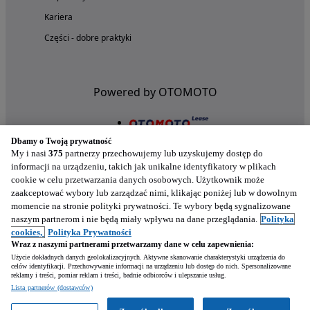
Kariera
Części - dobre praktyki
Powered by OTOMOTO
Dbamy o Twoją prywatność
My i nasi
375
partnerzy przechowujemy lub uzyskujemy dostęp do
informacji na urządzeniu, takich jak unikalne identyfikatory w plikach
cookie w celu przetwarzania danych osobowych. Użytkownik może
zaakceptować wybory lub zarządzać nimi, klikając poniżej lub w dowolnym
momencie na stronie polityki prywatności. Te wybory będą sygnalizowane
naszym partnerom i nie będą miały wpływu na dane przeglądania.
Polityka
Nasze aplikacje w twoim telefonie
cookies,
Polityka Prywatności
Wraz z naszymi partnerami przetwarzamy dane w celu zapewnienia:
Użycie dokładnych danych geolokalizacyjnych. Aktywne skanowanie charakterystyki urządzenia do
celów identyfikacji. Przechowywanie informacji na urządzeniu lub dostęp do nich. Spersonalizowane
reklamy i treści, pomiar reklam i treści, badnie odbiorców i ulepszanie usług.
Lista partnerów (dostawców)