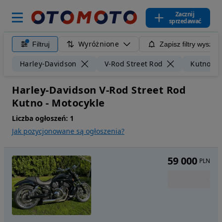
Zacznij
sprzedawać
Wyróżnione
Filtruj
Zapisz filtry wyszuk
Harley-Davidson
V-Rod Street Rod
Kutno
Harley-Davidson V-Rod Street Rod
Kutno - Motocykle
Liczba ogłoszeń:
1
Jak pozycjonowane są ogłoszenia?
59 000
PLN