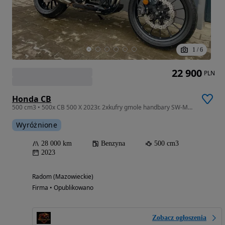
1
/
6
22 900
PLN
Honda CB
500 cm3 • 500x CB 500 X 2023r. 2xkufry gmole handbary SW-Motech Transport Raty
Wyróżnione
28 000 km
Benzyna
500 cm3
2023
Radom (Mazowieckie)
Firma • Opublikowano
Zobacz ogłoszenia