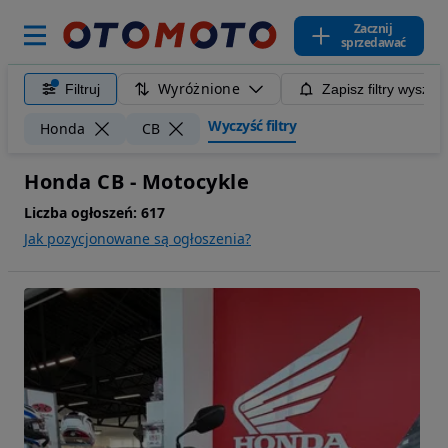
Zacznij
sprzedawać
Wyróżnione
Filtruj
Zapisz filtry wyszuk
Wyczyść filtry
Honda
CB
Honda CB - Motocykle
Liczba ogłoszeń:
617
Jak pozycjonowane są ogłoszenia?