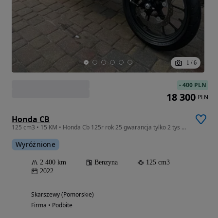
1
/
6
-
400 PLN
18 300
PLN
Honda CB
125 cm3 • 15 KM • Honda Cb 125r rok 25 gwarancja tylko 2 tys km
Wyróżnione
2 400 km
Benzyna
125 cm3
2022
Skarszewy (Pomorskie)
Firma • Podbite