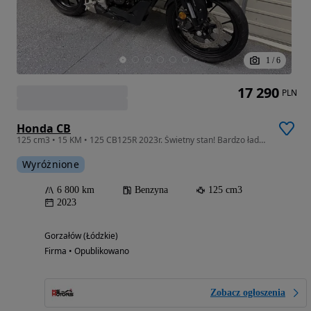
1
/
6
17 290
PLN
Honda CB
125 cm3 • 15 KM • 125 CB125R 2023r. Świetny stan! Bardzo ładna! RATY!
Wyróżnione
6 800 km
Benzyna
125 cm3
2023
Gorzałów (Łódzkie)
Firma • Opublikowano
Zobacz ogłoszenia