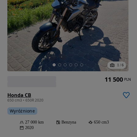
1
/
6
11 500
PLN
Honda CB
650 cm3 • 650R 2020
Wyróżnione
27 000 km
Benzyna
650 cm3
2020