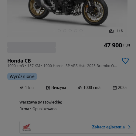
1
/
6
47 900
PLN
Honda CB
1000 cm3 • 157 KM • 1000 Hornet SP ABS Hstc 2025 Brembo Öhlins Quickshifter
Wyróżnione
1 km
Benzyna
1000 cm3
2025
Warszawa (Mazowieckie)
Firma • Opublikowano
Zobacz ogłoszenia