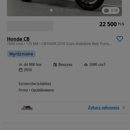
1
/
6
22 500
PLN
Honda CB
1000 cm3 • 125 KM • CB1000R 2016 Dużo dodatków Raty Transport Gwarancja
Wyróżnione
44 000 km
Benzyna
1000 cm3
2016
Szczerców (Łódzkie)
Firma • Opublikowano
Zobacz ogłoszenia