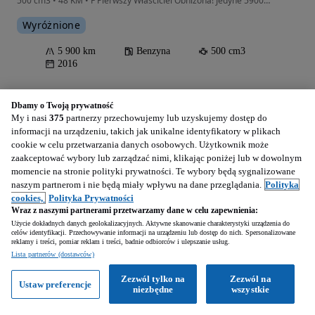
500 cm3 • 48 KM • F Pierwszy Właściciel Obniżona! Jedyne 5900km Raty Transport Gwarancja
Wyróżnione
5 900 km
Benzyna
500 cm3
2016
Szczerców (Łódzkie)
Dbamy o Twoją prywatność
Firma • Opublikowano
My i nasi
375
partnerzy przechowujemy lub uzyskujemy dostęp do
informacji na urządzeniu, takich jak unikalne identyfikatory w plikach
cookie w celu przetwarzania danych osobowych. Użytkownik może
Zobacz ogłoszenia
zaakceptować wybory lub zarządzać nimi, klikając poniżej lub w dowolnym
momencie na stronie polityki prywatności. Te wybory będą sygnalizowane
naszym partnerom i nie będą miały wpływu na dane przeglądania.
Polityka
cookies,
Polityka Prywatności
Wraz z naszymi partnerami przetwarzamy dane w celu zapewnienia:
4 500
PLN
Użycie dokładnych danych geolokalizacyjnych. Aktywne skanowanie charakterystyki urządzenia do
celów identyfikacji. Przechowywanie informacji na urządzeniu lub dostęp do nich. Spersonalizowane
reklamy i treści, pomiar reklam i treści, badnie odbiorców i ulepszanie usług.
Lista partnerów (dostawców)
Zezwól tylko na
Zezwól na
Ustaw preferencje
niezbędne
wszystkie