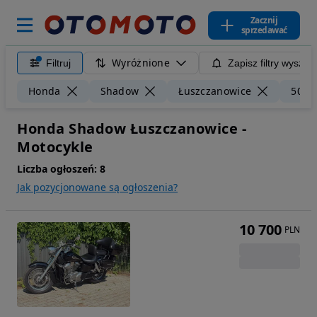
Zacznij
sprzedawać
Wyróżnione
Filtruj
Zapisz filtry wyszuk
Honda
Shadow
Łuszczanowice
50 k
Honda Shadow Łuszczanowice -
Motocykle
Liczba ogłoszeń:
8
Jak pozycjonowane są ogłoszenia?
10 700
PLN