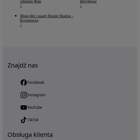
Zduńska Wola
Borzykowa
1
1
Motocykle i quady Honda Shadow -
Krośniewice
1
Znajdź nas
Facebook
Instagram
YouTube
TikTok
Obsługa klienta