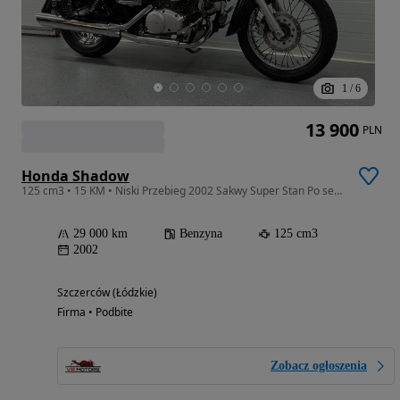
1
/
6
13 900
PLN
Honda Shadow
125 cm3 • 15 KM • Niski Przebieg 2002 Sakwy Super Stan Po serwisie Raty Transport
29 000 km
Benzyna
125 cm3
2002
Szczerców (Łódzkie)
Firma • Podbite
Zobacz ogłoszenia