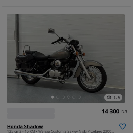
1
/
6
14 300
PLN
Honda Shadow
125 cm3 • 15 KM • Wersja Custom 3 Sakwy Niski Przebieg 23000km Raty Transport Gwarancja