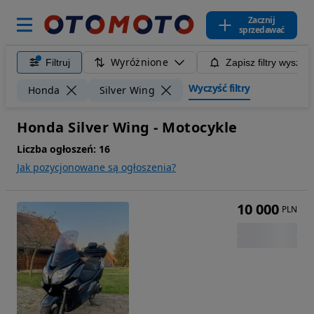
Zacznij
sprzedawać
Wyróżnione
Filtruj
Zapisz filtry wyszuk
Wyczyść filtry
Honda
Silver Wing
Honda Silver Wing - Motocykle
Liczba ogłoszeń:
16
Jak pozycjonowane są ogłoszenia?
10 000
PLN