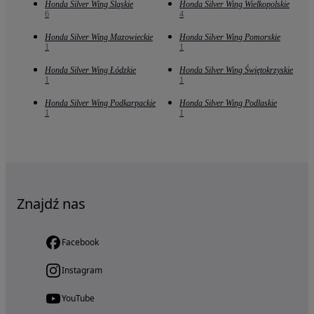
Honda Silver Wing Śląskie
Honda Silver Wing Wielkopolskie
6
4
Honda Silver Wing Mazowieckie
Honda Silver Wing Pomorskie
1
1
Honda Silver Wing Łódzkie
Honda Silver Wing Świętokrzyskie
1
1
Honda Silver Wing Podkarpackie
Honda Silver Wing Podlaskie
1
1
Znajdź nas
Facebook
Instagram
YouTube