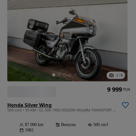
1
/
6
9 999
PLN
Honda Silver Wing
500 cm3 • 50 KM • GL 500 1982 KSIĄŻKA Wysyłka TRANSPORT Największy Wybór Moto w PL KUFRY
87 000 km
Benzyna
500 cm3
1982