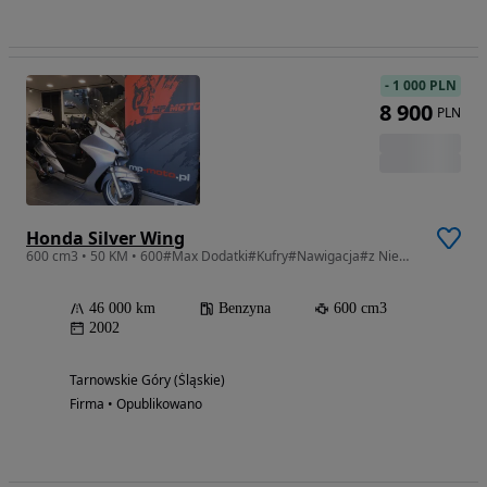
-
1 000 PLN
8 900
PLN
Honda Silver Wing
600 cm3 • 50 KM • 600#Max Dodatki#Kufry#Nawigacja#z Niemiec#GWARANCJA BEZWYPADKOWOŚCI#
46 000 km
Benzyna
600 cm3
2002
Tarnowskie Góry (Śląskie)
Firma • Opublikowano