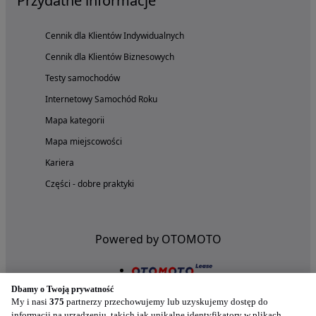
Przydatne informacje
Cennik dla Klientów Indywidualnych
Cennik dla Klientów Biznesowych
Testy samochodów
Internetowy Samochód Roku
Mapa kategorii
Mapa miejscowości
Kariera
Części - dobre praktyki
Powered by OTOMOTO
Dbamy o Twoją prywatność
My i nasi
375
partnerzy przechowujemy lub uzyskujemy dostęp do
informacji na urządzeniu, takich jak unikalne identyfikatory w plikach