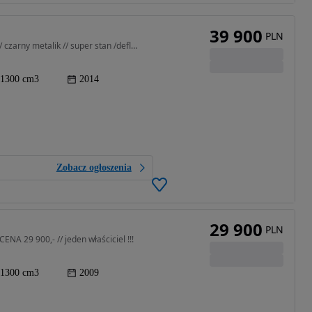
39 900
PLN
1300 cm3 • 126 KM • 1300 Pan European // 2014r // czarny metalik // super stan /deflektory
1300 cm3
2014
Zobacz ogłoszenia
29 900
PLN
A 29 900,- // jeden właściciel !!!
1300 cm3
2009