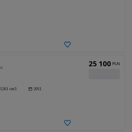
25 100
PLN
0A
1261 cm3
2011