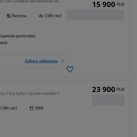
1300 cm3 • Honda ST 1300 Pan European sprowadzona ABS kufry 50 tys km
15 900
PLN
Benzyna
1300 cm3
(Kujawsko-pomorskie)
wano
Zobacz ogłoszenia
23 900
PLN
 // trzy kufry // grzane manetki //
1300 cm3
2006