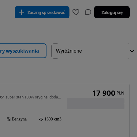
Zacznij sprzedawać
Zaloguj się
ltry wyszukiwania
17 900
PLN
1300 cm3 • ST1300 04"/05" super stan 100% oryginał dodatki
Benzyna
1300 cm3