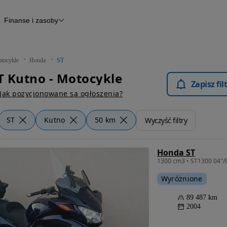
Finanse i zasoby
kle
Finansowanie
Raport historii pojazdu
Otomoto News
tocykle
Honda
ST
 Kutno - Motocykle
Zapisz fi
Jak pozycjonowane są ogłoszenia?
ST
Kutno
50 km
Wyczyść filtry
Honda ST
Wyróżnione
89 487 km
2004