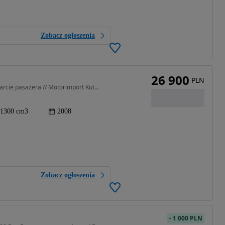
Zobacz ogłoszenia
26 900
PLN
1300 cm3 • 126 KM • 1300 Pan European ABS // oparcie pasażera // Motorimport Kutno
1300 cm3
2008
Zobacz ogłoszenia
-
1 000 PLN