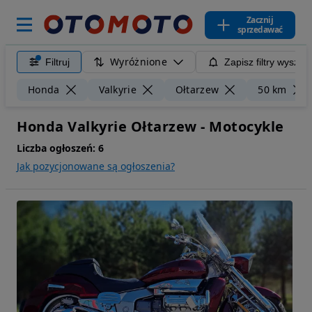
Zacznij
sprzedawać
Wyróżnione
Filtruj
Zapisz filtry wyszuk
Honda
Valkyrie
Ołtarzew
50 km
Honda Valkyrie Ołtarzew - Motocykle
Liczba ogłoszeń:
6
Jak pozycjonowane są ogłoszenia?