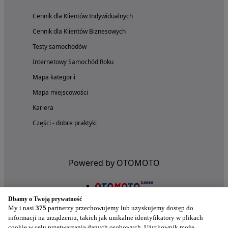
Cennik dla Klientów Indywidualnych
Cennik dla Klientów Biznesowych
Testy samochodów
Internetowy Samochód Roku
Mapa kategorii
Mapa miejscowości
Kariera
Części - dobre praktyki
Powered by OTOMOTO
Dbamy o Twoją prywatność
My i nasi
375
partnerzy przechowujemy lub uzyskujemy dostęp do
informacji na urządzeniu, takich jak unikalne identyfikatory w plikach
cookie w celu przetwarzania danych osobowych. Użytkownik może