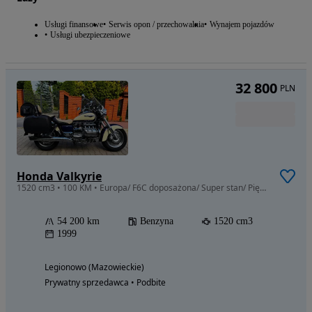
Usługi finansowe
Serwis opon / przechowalnia
Wynajem pojazdów
Usługi ubezpieczeniowe
32 800
PLN
Honda Valkyrie
1520 cm3 • 100 KM • Europa/ F6C doposażona/ Super stan/ Piękne chromy/ Opłaty na rok/Warto
54 200 km
Benzyna
1520 cm3
1999
Legionowo (Mazowieckie)
Prywatny sprzedawca • Podbite