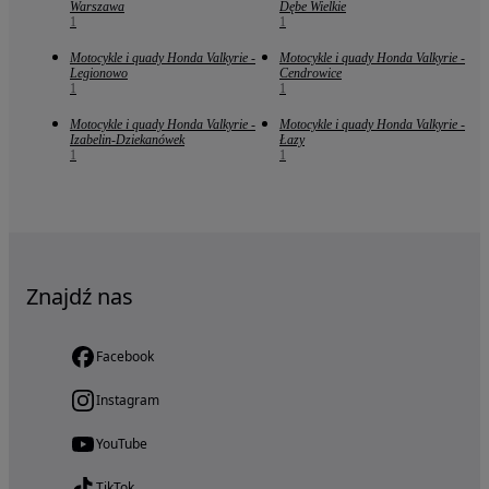
Warszawa
Dębe Wielkie
1
1
Motocykle i quady Honda Valkyrie -
Motocykle i quady Honda Valkyrie -
Legionowo
Cendrowice
1
1
Motocykle i quady Honda Valkyrie -
Motocykle i quady Honda Valkyrie -
Izabelin-Dziekanówek
Łazy
1
1
Znajdź nas
Facebook
Instagram
YouTube
TikTok