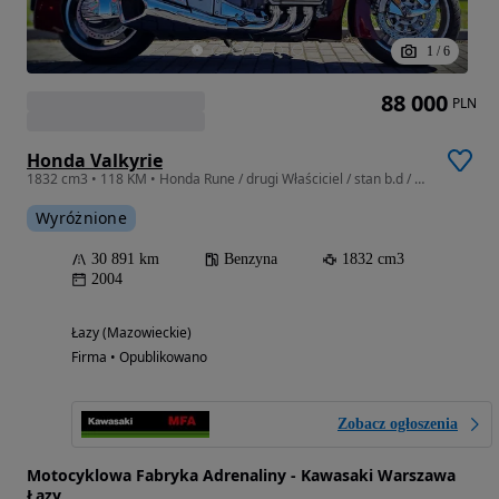
1
/
6
88 000
PLN
Honda Valkyrie
1832 cm3 • 118 KM • Honda Rune / drugi Właściciel / stan b.d / Salon MFA Warszawa-Łazy
Wyróżnione
30 891 km
Benzyna
1832 cm3
2004
Łazy (Mazowieckie)
Firma • Opublikowano
Zobacz ogłoszenia
Motocyklowa Fabryka Adrenaliny - Kawasaki Warszawa
Łazy