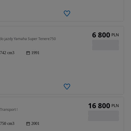
6 800
PLN
a do jazdy Yamaha Super Tenere750
742 cm3
1991
16 800
PLN
Transport !
750 cm3
2001