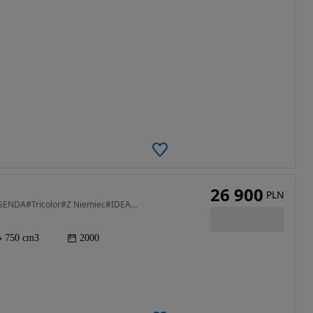
26 900
PLN
750 cm3 • 60 KM • Honda XRV 750#AfricaTwin#LEGENDA#Tricolor#Z Niemiec#IDEALNA#JEDYNA
750 cm3
2000