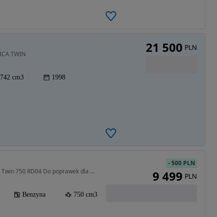
21 500
PLN
RICA TWIN
742 cm3
1998
-
500 PLN
750 cm3 • 51 KM • Africa Twin 750 RD04 Do poprawek dla majsterkowicza Raty Dostawa
9 499
PLN
Benzyna
750 cm3