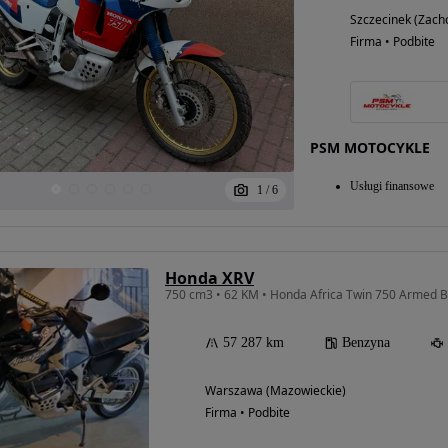
Szczecinek (Zach
Firma • Podbite
PSM MOTOCYKLE
Usługi finansowe
1
/
6
Honda XRV
750 cm3 • 62 KM • Honda Africa Twin 750 Armed 
Możliwość
57 287 km
Benzyna
finansowania
Warszawa (Mazowieckie)
Firma • Podbite