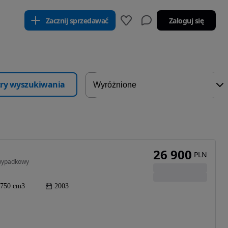
Zacznij sprzedawać
Zaloguj się
ltry wyszukiwania
26 900
PLN
zwypadkowy
750 cm3
2003