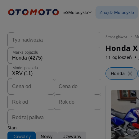
Motocykle
Znajdź Motocykle
Osobowe
Ciężarowe
Znajdź Motocy
Budowlane
Dostawcze
Motocykle
Strona główna
Mo
Przyczepy
Honda X
Rolnicze
Marka pojazdu
Części
11 ogłoszeń
Model pojazdu
Honda
Stan
Dowolny
Nowy
Używany