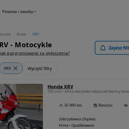
Finanse i zasoby
kle
Finansowanie
Raport historii pojazdu
Otomoto News
tocykle
Honda
XRV
RV - Motocykle
Zapisz fi
Jak pozycjonowane są ogłoszenia?
XRV
Wyczyść filtry
Honda XRV
750 cm3 • Africa twin Jeden właściciel Niemcy be
56 000 km
Benzyna
Zebrzydowice (Śląskie)
Firma • Opublikowano