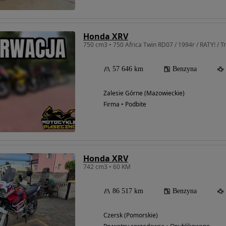
Honda XRV
750 cm3 • 750 Africa Twin RD07 / 1994r / RATY! / T
57 646 km
Benzyna
Zalesie Górne (Mazowieckie)
Firma • Podbite
Honda XRV
742 cm3 • 60 KM
86 517 km
Benzyna
Czersk (Pomorskie)