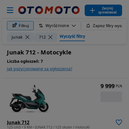
Zacznij
sprzedawać
Wyróżnione
Filtruj
Zapisz filtry wyszuk
Wyczyść filtry
Junak
712
Junak 712 - Motocykle
Liczba ogłoszeń:
7
Jak pozycjonowane są ogłoszenia?
9 999
PLN
Junak 712
125 cm3 • 9 KM • JUNAK 712 / 125 skuter / motocykl