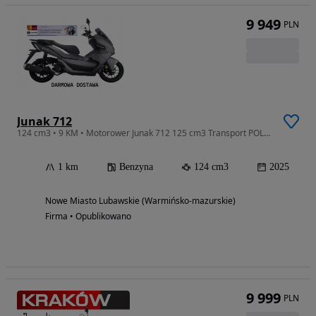
9 949
PLN
Junak 712
124 cm3 • 9 KM • Motorower Junak 712 125 cm3 Transport POLSKA GRATIS Raty 0% OKAZJA!
1 km
Benzyna
124 cm3
2025
Nowe Miasto Lubawskie (Warmińsko-mazurskie)
Firma • Opublikowano
9 999
PLN