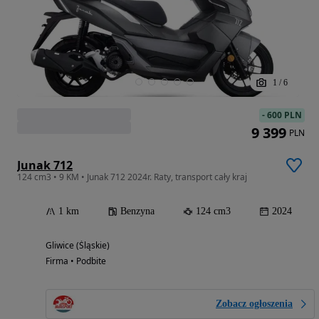
1
/
6
-
600 PLN
9 399
PLN
Junak 712
124 cm3 • 9 KM • Junak 712 2024r. Raty, transport cały kraj
1 km
Benzyna
124 cm3
2024
Gliwice (Śląskie)
Firma • Podbite
Zobacz ogłoszenia