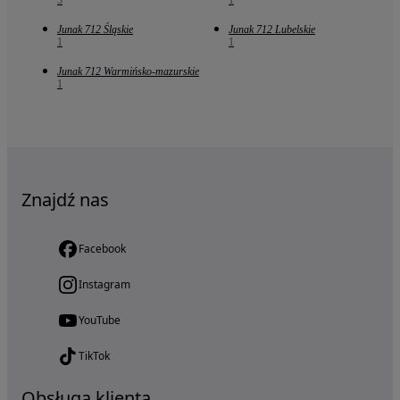
3
1
Junak 712 Śląskie
Junak 712 Lubelskie
1
1
Junak 712 Warmińsko-mazurskie
1
Znajdź nas
Facebook
Instagram
YouTube
TikTok
Obsługa klienta