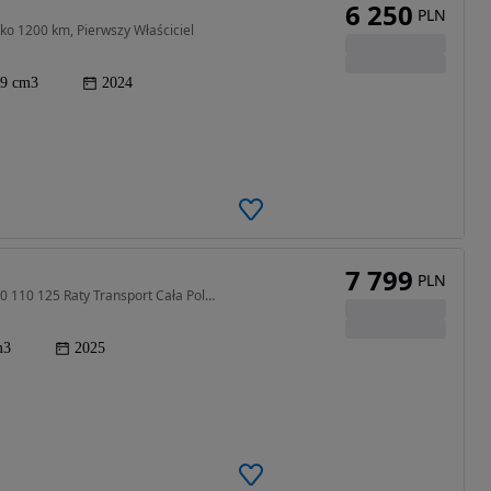
6 250
PLN
lko 1200 km, Pierwszy Właściciel
9 cm3
2024
7 799
PLN
50 cm3 • 4 KM • JUNAK 906 50 EURO 5 Tuning NA 80 110 125 Raty Transport Cała Polska
m3
2025