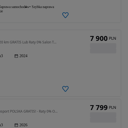
aprawa samochodów
Szybka naprawa
ie
7 900
PLN
49 cm3 • 3 KM • 2024 Różne kolory. Transport do 120 km GRATIS Lub Raty 0% Salon Tarnów
m3
2024
7 799
PLN
49 cm3 • 4 KM • Motorower Junak 906 49 cm3 -Transport POLSKA GRATIS! - Raty 0% OKAZJA!
m3
2026