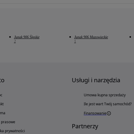
Junak 906 Śląskie
Junak 906 Mazowieckie
2
1
to
Usługi i narzędzia
oc
Umowa kupna sprzedaży
kt
Ile jest wart Twój samochód?
ama
Finansowanie
o prasowe
Partnerzy
yka prywatności