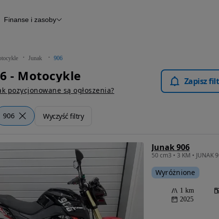
Finanse i zasoby
kle
Finansowanie
Raport historii pojazdu
Otomoto News
tocykle
Junak
906
6 - Motocykle
Zapisz fi
ak pozycjonowane są ogłoszenia?
906
Wyczyść filtry
Junak 906
Wyróżnione
1 km
2025