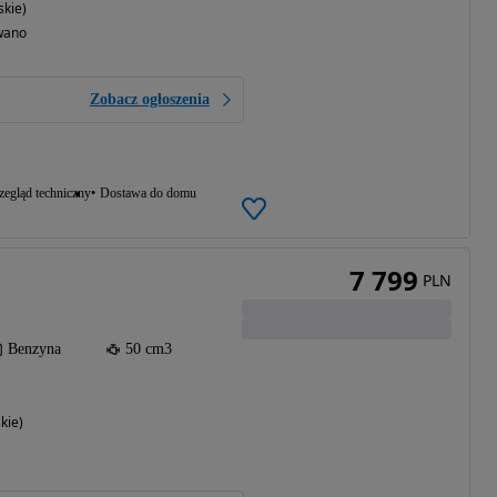
skie)
wano
Zobacz ogłoszenia
zegląd techniczny
Dostawa do domu
7 799
PLN
Benzyna
50 cm3
kie)