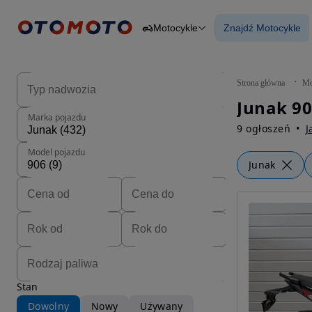
Motocykle
Znajdź Motocykle
Osobowe
Ciężarowe
Znajdź Motocy
Budowlane
Dostawcze
Motocykle
Strona główna
Mo
Przyczepy
Junak 90
Rolnicze
Marka pojazdu
Części
9 ogłoszeń
J
Model pojazdu
Junak
Stan
Dowolny
Nowy
Używany