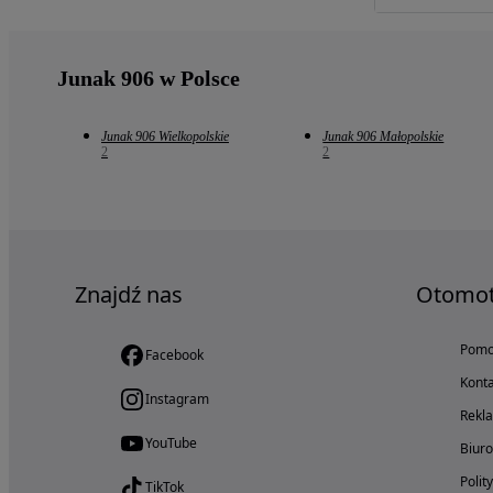
Junak 906 w Polsce
Junak 906 Wielkopolskie
Junak 906 Małopolskie
2
2
Znajdź nas
Otomo
Pom
Facebook
Konta
Instagram
Rekl
YouTube
Biur
Polit
TikTok