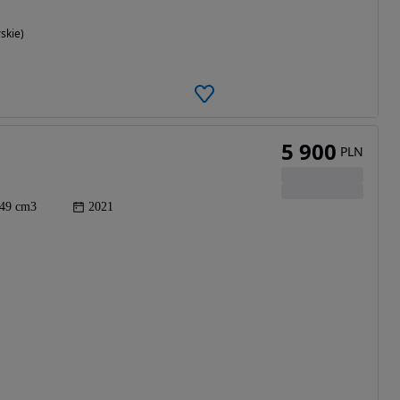
skie)
5 900
PLN
49 cm3
2021