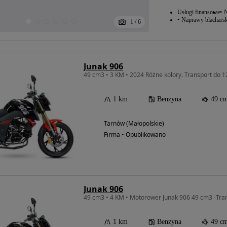
Usługi finansowe
N
Naprawy blacharsk
1
/
6
Junak 906
1 km
Benzyna
49 c
Tarnów (Małopolskie)
Firma • Opublikowano
Junak 906
1 km
Benzyna
49 c