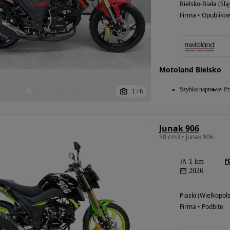
Bielsko-Biała (Ślą
Firma • Opubliko
Motoland Bielsko
Szybka naprawa
Pr
1
/
6
Junak 906
50 cm3 • Junak 906
1 km
2026
Piaski (Wielkopols
Firma • Podbite