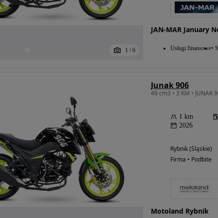
JAN-MAR January N
Usługi finansowe
S
1
/
6
Junak 906
49 cm3 • 3 KM • JUNAK 90
1 km
2026
Rybnik (Śląskie)
Firma • Podbite
Możliwość
finansowania
Motoland Rybnik