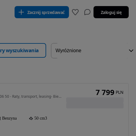
Zacznij sprzedawać
Zaloguj się
ltry wyszukiwania
7 799
PLN
50 cm3 • 3 KM • JUNAK 906 50 - Raty, transport, leasing- Bielsko-Biała
Benzyna
50 cm3