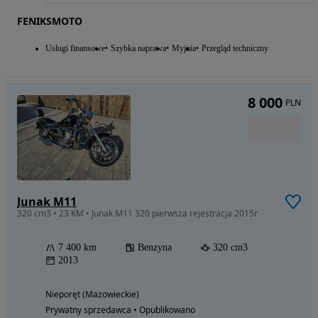
FENIKSMOTO
Usługi finansowe
Szybka naprawa
Myjnia
Przegląd techniczny
8 000
PLN
Junak M11
320 cm3 • 23 KM • Junak M11 320 pierwsza rejestracja 2015r
7 400 km
Benzyna
320 cm3
2013
Nieporęt (Mazowieckie)
Prywatny sprzedawca • Opublikowano