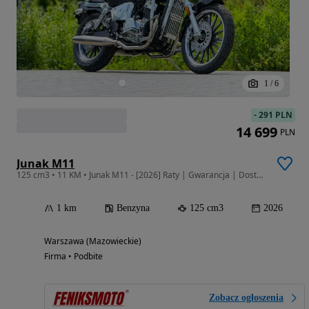
1
/
6
-
291 PLN
14 699
PLN
Junak M11
125 cm3 • 11 KM • Junak M11 - [2026] Raty | Gwarancja | Dostawa | SERWIS | SALON |
1 km
Benzyna
125 cm3
2026
Warszawa (Mazowieckie)
Firma • Podbite
Zobacz ogłoszenia