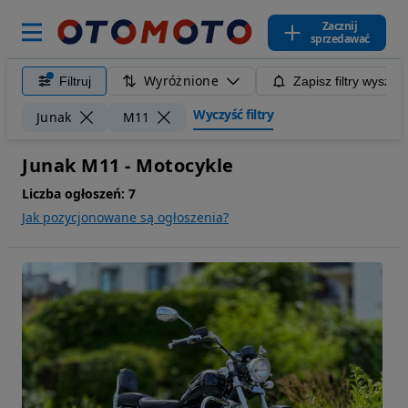
Zacznij
sprzedawać
Wyróżnione
Filtruj
Zapisz filtry wyszuk
Wyczyść filtry
Junak
M11
Junak M11 - Motocykle
Liczba ogłoszeń:
7
Jak pozycjonowane są ogłoszenia?