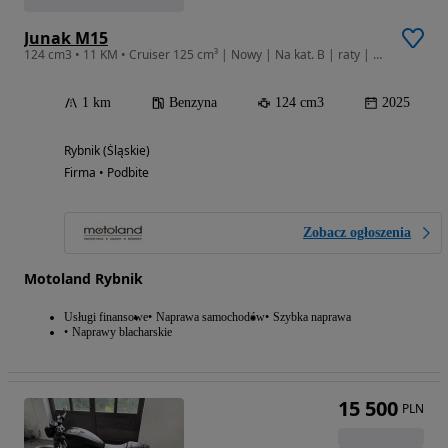
Junak M15
124 cm3 • 11 KM • Cruiser 125 cm³ | Nowy | Na kat. B | raty | FV23%
1 km
Benzyna
124 cm3
2025
Rybnik (Śląskie)
Firma • Podbite
Zobacz ogłoszenia
Motoland Rybnik
Usługi finansowe
Naprawa samochodów
Szybka naprawa
Naprawy blacharskie
15 500
PLN