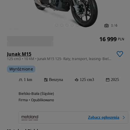
1
/
6
16 999
PLN
Junak M15
125 cm3 • 10 KM • Junak M15 125- Raty, transport, leasing- Bielsko-Biała
Wyróżnione
1 km
Benzyna
125 cm3
2025
Bielsko-Biała (Śląskie)
Firma • Opublikowano
Zobacz ogłoszenia