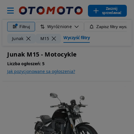
Zacznij
sprzedawać
Wyróżnione
Filtruj
Zapisz filtry wyszuk
Wyczyść filtry
Junak
M15
Junak M15 - Motocykle
Liczba ogłoszeń:
5
Jak pozycjonowane są ogłoszenia?