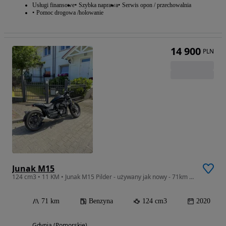
Usługi finansowe
Szybka naprawa
Serwis opon / przechowalnia
Pomoc drogowa /holowanie
14 900
PLN
Junak M15
124 cm3 • 11 KM • Junak M15 Pilder - używany jak nowy - 71km przebiegu - garażowany
71 km
Benzyna
124 cm3
2020
Gdynia (Pomorskie)