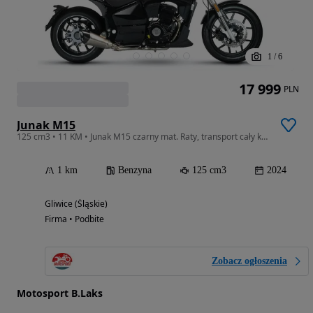
1
/
6
17 999
PLN
Junak M15
125 cm3 • 11 KM • Junak M15 czarny mat. Raty, transport cały kraj !!!
1 km
Benzyna
125 cm3
2024
Gliwice (Śląskie)
Firma • Podbite
Zobacz ogłoszenia
Motosport B.Laks